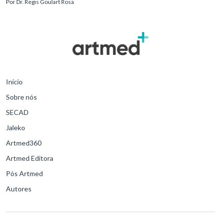
Por
Dr. Regis Goulart Rosa
para o desfe
Início
Sobre nós
SECAD
Jaleko
Artmed360
Artmed Editora
Pós Artmed
Autores