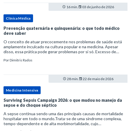
16 min.
03 de junho de 2026
Clínica Médica
Prevenção quaternária e quinquenária: o que todo médico
deve saber
O conceito de atuar precocemente nos problemas de saúde está
amplamente inculcado na cultura popular e na medicina. Apesar
disso, essa prática pode gerar problemas por si só. Excesso de
diagnósticos e de tratamentos podem advir de prevenção excessiva
Por
Dimitris Rados
28 min.
22 de maio de 2026
Medicina Intensiva
Surviving Sepsis Campaign 2026: o que mudou no manejo da
sepse e do choque séptico
A sepse continua sendo uma das principais causas de mortalidade
hospitalar em todo o mundo.Trata-se de uma síndrome complexa,
tempo-dependente e de alta morbimortalidade, cujo
reconhecimento precoce e manejo estruturado são determinantes