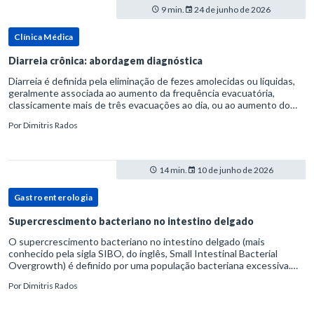
9 min.
24 de junho de 2026
Clínica Médica
Diarreia crônica: abordagem diagnóstica
Diarreia é definida pela eliminação de fezes amolecidas ou líquidas,
geralmente associada ao aumento da frequência evacuatória,
classicamente mais de três evacuações ao dia, ou ao aumento do
volume fecal.Na prática, a consistência das fezes costuma s
Por
Dimitris Rados
14 min.
10 de junho de 2026
Gastroenterologia
Supercrescimento bacteriano no intestino delgado
O supercrescimento bacteriano no intestino delgado (mais
conhecido pela sigla SIBO, do inglês, Small Intestinal Bacterial
Overgrowth) é definido por uma população bacteriana excessiva.
rata-se de uma forma específica de disbiose do trato digestivo. P
Por
Dimitris Rados