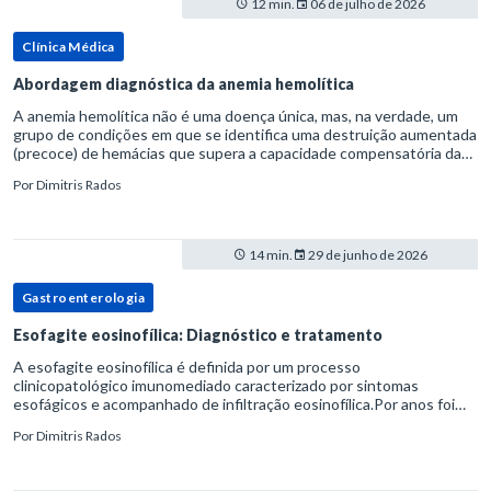
12 min.
06 de julho de 2026
Clínica Médica
Abordagem diagnóstica da anemia hemolítica
A anemia hemolítica não é uma doença única, mas, na verdade, um
grupo de condições em que se identifica uma destruição aumentada
(precoce) de hemácias que supera a capacidade compensatória da
medula óssea.Como a vida média normal da hemácia é de apro
Por
Dimitris Rados
14 min.
29 de junho de 2026
Gastroenterologia
Esofagite eosinofílica: Diagnóstico e tratamento
A esofagite eosinofílica é definida por um processo
clinicopatológico imunomediado caracterizado por sintomas
esofágicos e acompanhado de infiltração eosinofílica.Por anos foi
considerada uma manifestação dentro do espectro da doença do
Por
Dimitris Rados
refluxo gastr