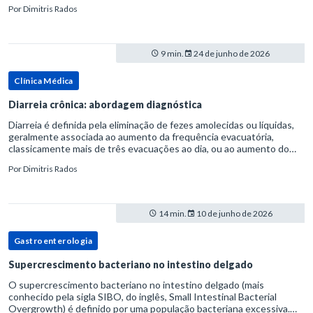
considerada uma manifestação dentro do espectro da doença do
Por
Dimitris Rados
refluxo gastr
9 min.
24 de junho de 2026
Clínica Médica
Diarreia crônica: abordagem diagnóstica
Diarreia é definida pela eliminação de fezes amolecidas ou líquidas,
geralmente associada ao aumento da frequência evacuatória,
classicamente mais de três evacuações ao dia, ou ao aumento do
volume fecal.Na prática, a consistência das fezes costuma s
Por
Dimitris Rados
14 min.
10 de junho de 2026
Gastroenterologia
Supercrescimento bacteriano no intestino delgado
O supercrescimento bacteriano no intestino delgado (mais
conhecido pela sigla SIBO, do inglês, Small Intestinal Bacterial
Overgrowth) é definido por uma população bacteriana excessiva.