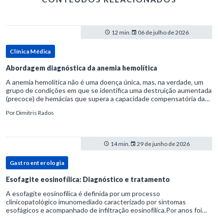
12 min.
06 de julho de 2026
Clínica Médica
Abordagem diagnóstica da anemia hemolítica
A anemia hemolítica não é uma doença única, mas, na verdade, um
grupo de condições em que se identifica uma destruição aumentada
(precoce) de hemácias que supera a capacidade compensatória da
medula óssea.Como a vida média normal da hemácia é de apro
Por
Dimitris Rados
14 min.
29 de junho de 2026
Gastroenterologia
Esofagite eosinofílica: Diagnóstico e tratamento
A esofagite eosinofílica é definida por um processo
clinicopatológico imunomediado caracterizado por sintomas
esofágicos e acompanhado de infiltração eosinofílica.Por anos foi