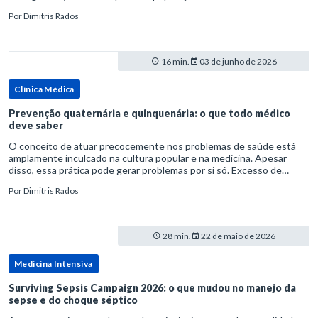
rata-se de uma forma específica de disbiose do trato digestivo. P
Por
Dimitris Rados
16 min.
03 de junho de 2026
Clínica Médica
Prevenção quaternária e quinquenária: o que todo médico
deve saber
O conceito de atuar precocemente nos problemas de saúde está
amplamente inculcado na cultura popular e na medicina. Apesar
disso, essa prática pode gerar problemas por si só. Excesso de
diagnósticos e de tratamentos podem advir de prevenção excessiva
Por
Dimitris Rados
28 min.
22 de maio de 2026
Medicina Intensiva
Surviving Sepsis Campaign 2026: o que mudou no manejo da
sepse e do choque séptico