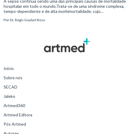
A sepse continua sendo uma das principais causas de mortalidade
hospitalar em todo o mundo.Trata-se de uma síndrome complexa,
tempo-dependente e de alta morbimortalidade, cujo
reconhecimento precoce e manejo estruturado são determinantes
Por
Dr. Regis Goulart Rosa
para o desfe
Início
Sobre nós
SECAD
Jaleko
Artmed360
Artmed Editora
Pós Artmed
Autores