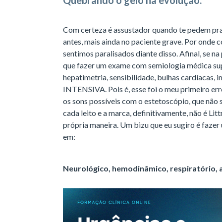
Quebrando o gelo na evolução:
Com certeza é assustador quando te pedem pra 
antes, mais ainda no paciente grave. Por onde
sentimos paralisados diante disso. Afinal, se na 
que fazer um exame com semiologia médica su
hepatimetria, sensibilidade, bulhas cardíaca
INTENSIVA. Pois é, esse foi o meu primeiro err
os sons possíveis com o estetoscópio, que não 
cada leito e a marca, definitivamente, não é L
própria maneira. Um bizu que eu sugiro é fazer 
em:
Neurológico, hemodinâmico, respiratório,