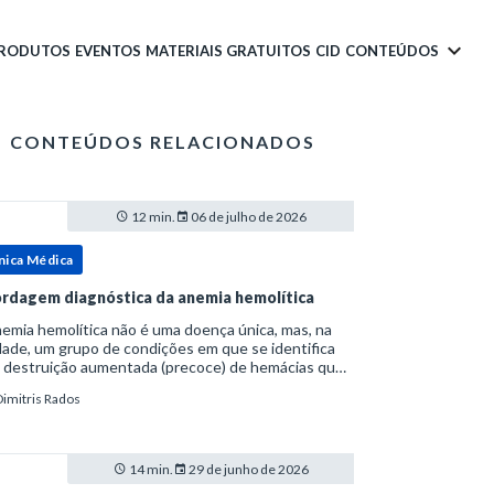
PRODUTOS
EVENTOS
MATERIAIS GRATUITOS
CID
CONTEÚDOS
CONTEÚDOS RELACIONADOS
12 min.
06 de julho de 2026
nica Médica
rdagem diagnóstica da anemia hemolítica
emia hemolítica não é uma doença única, mas, na
ade, um grupo de condições em que se identifica
 destruição aumentada (precoce) de hemácias que
era a capacidade compensatória da medula
Dimitris Rados
a.Como a vida média normal da hemácia é de apro
14 min.
29 de junho de 2026