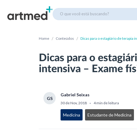
O que você está buscando?
/
/
Home
Conteúdos
Dicas para o estagiário de terapia i
Dicas para o estagiár
intensiva – Exame fís
Gabriel Seixas
GS
30 de Nov, 2018
4 min de leitura
•
Medicina
Estudante de Medicina