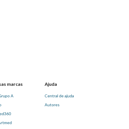
sas marcas
Ajuda
Grupo A
Central de ajuda
o
Autores
ed360
Artmed