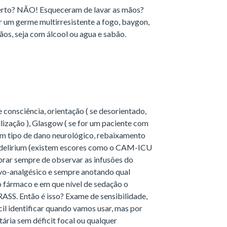
erto? NÃO! Esqueceram de lavar as mãos?
ar um germe multirresistente a fogo, baygon,
ãos, seja com álcool ou agua e sabão.
e consciência, orientação ( se desorientado,
lização ), Glasgow ( se for um paciente com
gum tipo de dano neurológico, rebaixamento
), delirium (existem escores como o CAM-ICU
mbrar sempre de observar as infusões do
ivo-analgésico e sempre anotando qual
 fármaco e em que nível de sedação o
ASS. Então é isso? Exame de sensibilidade,
cil identificar quando vamos usar, mas por
ria sem déficit focal ou qualquer