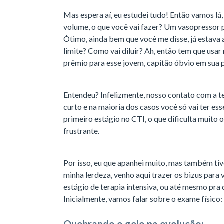
Mas espera aí, eu estudei tudo! Então vamos lá
volume, o que você vai fazer? Um vasopressor p
Ótimo, ainda bem que você me disse, já estava a
limite? Como vai diluir? Ah, então tem que usar
prêmio para esse jovem, capitão óbvio em sua 
Entendeu? Infelizmente, nosso contato com a te
curto e na maioria dos casos você só vai ter ess
primeiro estágio no CTI, o que dificulta muito
frustrante.
Por isso, eu que apanhei muito, mas também tiv
minha lerdeza, venho aqui trazer os bizus para
estágio de terapia intensiva, ou até mesmo pra 
Inicialmente, vamos falar sobre o exame físico: