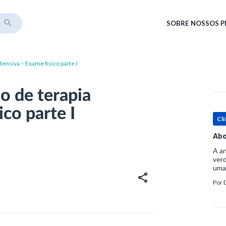
SOBRE
NOSSOS 
ntensiva – Exame físico parte I
io de terapia
ico parte I
Clí
Abo
A an
verd
uma
sup
Por
ósse