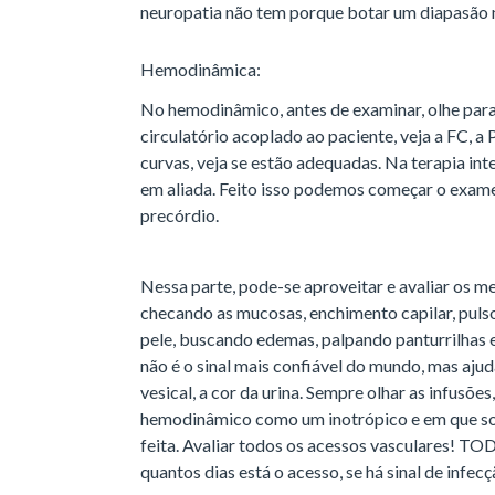
neuropatia não tem porque botar um diapasão n
Hemodinâmica:
No hemodinâmico, antes de examinar, olhe para 
circulatório acoplado ao paciente, veja a FC, a
curvas, veja se estão adequadas. Na terapia in
em aliada. Feito isso podemos começar o exame
precórdio.
Nessa parte, pode-se aproveitar e avaliar os 
checando as mucosas, enchimento capilar, puls
pele, buscando edemas, palpando panturrilha
não é o sinal mais confiável do mundo, mas ajud
vesical, a cor da urina. Sempre olhar as infusõ
hemodinâmico como um inotrópico e em que sol
feita. Avaliar todos os acessos vasculares! TOD
quantos dias está o acesso, se há sinal de infec