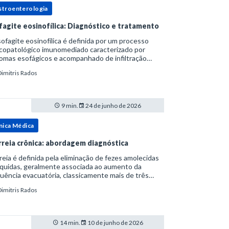
stroenterologia
fagite eosinofílica: Diagnóstico e tratamento
ofagite eosinofílica é definida por um processo
icopatológico imunomediado caracterizado por
omas esofágicos e acompanhado de infiltração
nofílica.Por anos foi considerada uma manifestação
Dimitris Rados
ro do espectro da doença do refluxo gastr
9 min.
24 de junho de 2026
nica Médica
rreia crônica: abordagem diagnóstica
reia é definida pela eliminação de fezes amolecidas
íquidas, geralmente associada ao aumento da
uência evacuatória, classicamente mais de três
uações ao dia, ou ao aumento do volume fecal.Na
Dimitris Rados
ica, a consistência das fezes costuma s
14 min.
10 de junho de 2026