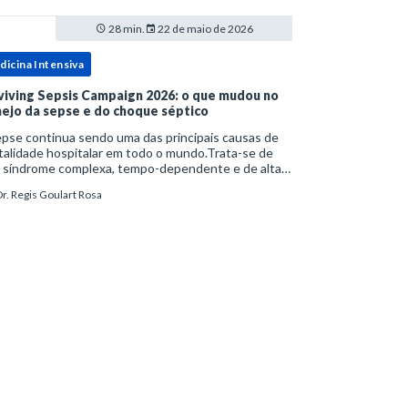
28 min.
22 de maio de 2026
dicina Intensiva
viving Sepsis Campaign 2026: o que mudou no
ejo da sepse e do choque séptico
pse continua sendo uma das principais causas de
alidade hospitalar em todo o mundo.Trata-se de
 síndrome complexa, tempo-dependente e de alta
bimortalidade, cujo reconhecimento precoce e
r. Regis Goulart Rosa
ejo estruturado são determinantes para o desfe