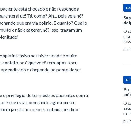
Ga
, paciente está chocado e não responde a
arenteral ué! Tá, como? Ah… pela veia né?
Sup
chando que era via colírio. E quanto? Qual o
del
 muito e não exagerar, né? Isso, tragam um
O s
(mai
plenitude!
Inte
popu
Por
espe
rapia intensiva na universidade é muito
e contato, se é que você tem, após o seu
 o aprendizado e chegando ao ponto de ser
Clí
Pre
méd
e o privilégio de ter mestres pacientes com a
 você que está começando agora no seu
O c
saúd
quem já está no meio e continua perdido.
na m
prob
Por
tra