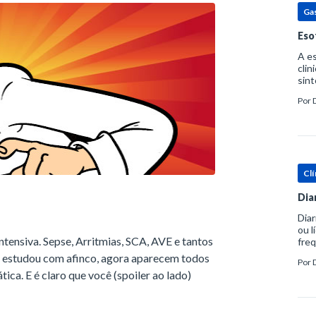
Ga
Eso
A es
clin
sint
eosi
Por
dent
Clí
Dia
Diar
ou l
intensiva. Sepse, Arritmias, SCA, AVE e tantos
freq
evac
ê estudou com afinco, agora aparecem todos
Por
prát
tica. E é claro que você (spoiler ao lado)