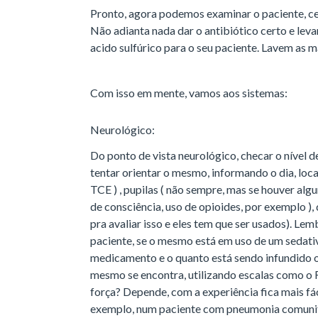
Pronto, agora podemos examinar o paciente, c
Não adianta nada dar o antibiótico certo e lev
acido sulfúrico para o seu paciente. Lavem as m
Com isso em mente, vamos aos sistemas:
Neurológico:
Do ponto de vista neurológico, checar o nível d
tentar orientar o mesmo, informando o dia, loca
TCE ) , pupilas ( não sempre, mas se houver al
de consciência, uso de opioides, por exemplo 
pra avaliar isso e eles tem que ser usados). Le
paciente, se o mesmo está em uso de um sedat
medicamento e o quanto está sendo infundido o
mesmo se encontra, utilizando escalas como o R
força? Depende, com a experiência fica mais fá
exemplo, num paciente com pneumonia comunitá