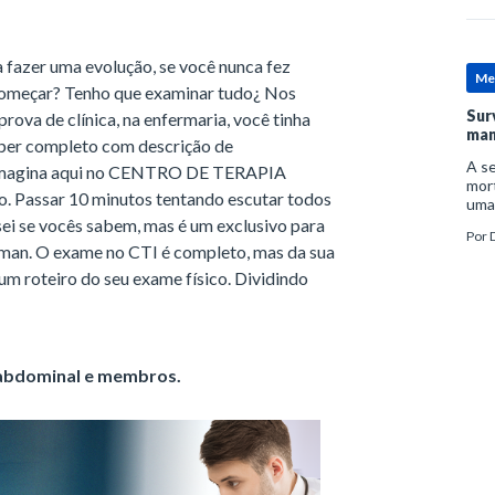
fazer uma evolução, se você nunca fez
Me
 começar? Tenho que examinar tudo¿ Nos
Sur
prova de clínica, na enfermaria, você tinha
man
per completo com descrição de
A se
s, imagina aqui no CENTRO DE TERAPIA
mort
o. Passar 10 minutos tentando escutar todos
uma
mor
sei se vocês sabem, mas é um exclusivo para
Por
D
man
ittman. O exame no CTI é completo, mas da sua
um roteiro do seu exame físico. Dividindo
 abdominal e membros.