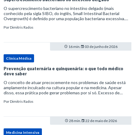
O supercrescimento bacteriano no intestino delgado (mais
conhecido pela sigla SIBO, do inglês, Small Intestinal Bacterial
Overgrowth) é definido por uma população bacteriana excessiva.
rata-se de uma forma específica de disbiose do trato digestivo. P
Por
Dimitris Rados
16 min.
03 de junho de 2026
Clínica Médica
Prevenção quaternária e quinquenária: o que todo médico
deve saber
O conceito de atuar precocemente nos problemas de saúde está
amplamente inculcado na cultura popular e na medicina. Apesar
disso, essa prática pode gerar problemas por si só. Excesso de
diagnósticos e de tratamentos podem advir de prevenção excessiva
Por
Dimitris Rados
28 min.
22 de maio de 2026
Medicina Intensiva