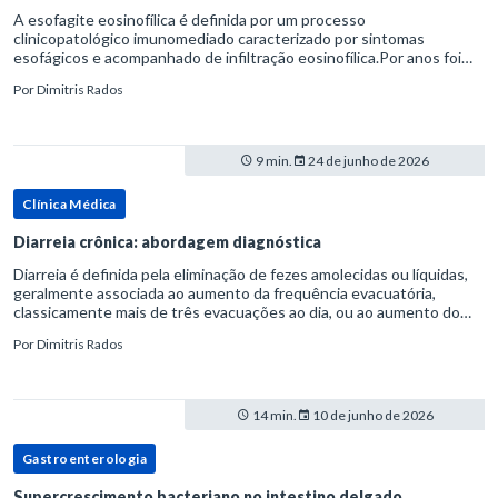
A esofagite eosinofílica é definida por um processo
clinicopatológico imunomediado caracterizado por sintomas
esofágicos e acompanhado de infiltração eosinofílica.Por anos foi
considerada uma manifestação dentro do espectro da doença do
Por
Dimitris Rados
refluxo gastr
9 min.
24 de junho de 2026
Clínica Médica
Diarreia crônica: abordagem diagnóstica
Diarreia é definida pela eliminação de fezes amolecidas ou líquidas,
geralmente associada ao aumento da frequência evacuatória,
classicamente mais de três evacuações ao dia, ou ao aumento do
volume fecal.Na prática, a consistência das fezes costuma s
Por
Dimitris Rados
14 min.
10 de junho de 2026
Gastroenterologia
Supercrescimento bacteriano no intestino delgado