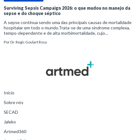
Surviving Sepsis Campaign 2026: o que mudou no manejo da
sepse e do choque séptico
A sepse continua sendo uma das principais causas de mortalidade
hospitalar em todo o mundo.Trata-se de uma síndrome complexa,
tempo-dependente e de alta morbimortalidade, cujo
reconhecimento precoce e manejo estruturado são determinantes
Por
Dr. Regis Goulart Rosa
para o desfe
Início
Sobre nós
SECAD
Jaleko
Artmed360