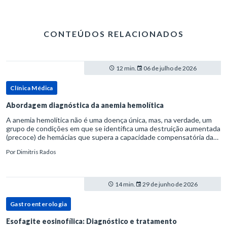
CONTEÚDOS RELACIONADOS
12 min.
06 de julho de 2026
Clínica Médica
Abordagem diagnóstica da anemia hemolítica
A anemia hemolítica não é uma doença única, mas, na verdade, um
grupo de condições em que se identifica uma destruição aumentada
(precoce) de hemácias que supera a capacidade compensatória da
medula óssea.Como a vida média normal da hemácia é de apro
Por
Dimitris Rados
14 min.
29 de junho de 2026
Gastroenterologia
Esofagite eosinofílica: Diagnóstico e tratamento