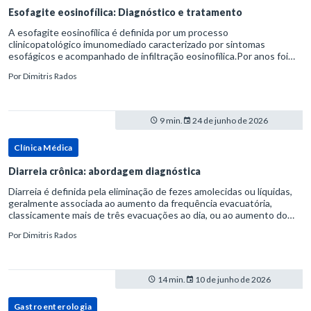
Esofagite eosinofílica: Diagnóstico e tratamento
A esofagite eosinofílica é definida por um processo
clinicopatológico imunomediado caracterizado por sintomas
esofágicos e acompanhado de infiltração eosinofílica.Por anos foi
considerada uma manifestação dentro do espectro da doença do
Por
Dimitris Rados
refluxo gastr
9 min.
24 de junho de 2026
Clínica Médica
Diarreia crônica: abordagem diagnóstica
Diarreia é definida pela eliminação de fezes amolecidas ou líquidas,
geralmente associada ao aumento da frequência evacuatória,
classicamente mais de três evacuações ao dia, ou ao aumento do
volume fecal.Na prática, a consistência das fezes costuma s
Por
Dimitris Rados
14 min.
10 de junho de 2026
Gastroenterologia