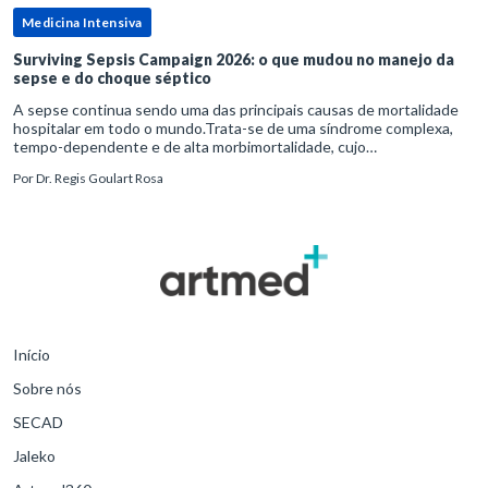
Medicina Intensiva
Surviving Sepsis Campaign 2026: o que mudou no manejo da
sepse e do choque séptico
A sepse continua sendo uma das principais causas de mortalidade
hospitalar em todo o mundo.Trata-se de uma síndrome complexa,
tempo-dependente e de alta morbimortalidade, cujo
reconhecimento precoce e manejo estruturado são determinantes
Por
Dr. Regis Goulart Rosa
para o desfe
Início
Sobre nós
SECAD
Jaleko