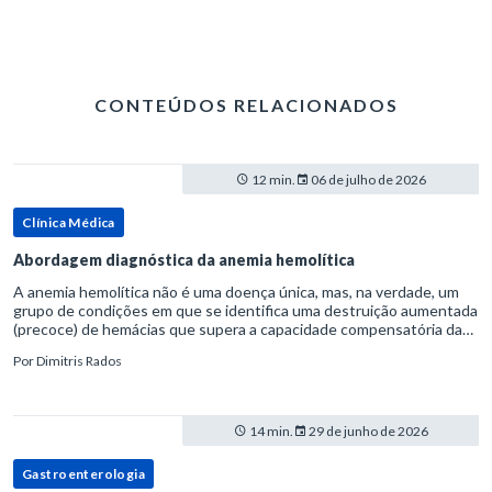
CONTEÚDOS RELACIONADOS
12 min.
06 de julho de 2026
Clínica Médica
Abordagem diagnóstica da anemia hemolítica
A anemia hemolítica não é uma doença única, mas, na verdade, um
grupo de condições em que se identifica uma destruição aumentada
(precoce) de hemácias que supera a capacidade compensatória da
medula óssea.Como a vida média normal da hemácia é de apro
Por
Dimitris Rados
14 min.
29 de junho de 2026
Gastroenterologia