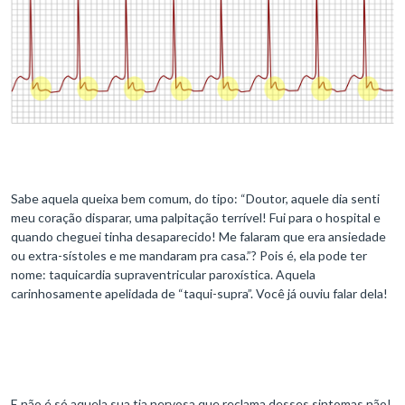
Sabe aquela queixa bem comum, do tipo: “Doutor, aquele dia senti
meu coração disparar, uma palpitação terrível! Fui para o hospital e
quando cheguei tinha desaparecido! Me falaram que era ansiedade
ou extra-sístoles e me mandaram pra casa.”? Pois é, ela pode ter
nome: taquicardia supraventricular paroxística. Aquela
carinhosamente apelidada de “taqui-supra”. Você já ouviu falar dela!
E não é só aquela sua tia nervosa que reclama desses sintomas não!