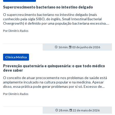
Supercrescimento bacteriano no intestino delgado
O supercrescimento bacteriano no intestino delgado (mais
conhecido pela sigla SIBO, do inglês, Small Intestinal Bacterial
Overgrowth) é definido por uma população bacteriana excessiva.
rata-se de uma forma específica de disbiose do trato digestivo. P
Por
Dimitris Rados
16 min.
03 de junho de 2026
Clínica Médica
Prevenção quaternária e quinquenária: o que todo médico
deve saber
O conceito de atuar precocemente nos problemas de saúde está
amplamente inculcado na cultura popular e na medicina. Apesar
disso, essa prática pode gerar problemas por si só. Excesso de
diagnósticos e de tratamentos podem advir de prevenção excessiva
Por
Dimitris Rados
28 min.
22 de maio de 2026