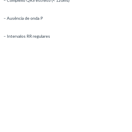
– Complexo QRS estreito (< 120ms)
– Ausência de onda P
– Intervalos RR regulares