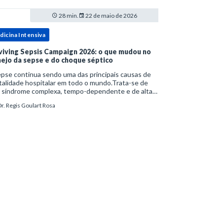
28 min.
22 de maio de 2026
dicina Intensiva
viving Sepsis Campaign 2026: o que mudou no
ejo da sepse e do choque séptico
pse continua sendo uma das principais causas de
alidade hospitalar em todo o mundo.Trata-se de
 síndrome complexa, tempo-dependente e de alta
bimortalidade, cujo reconhecimento precoce e
r. Regis Goulart Rosa
ejo estruturado são determinantes para o desfe