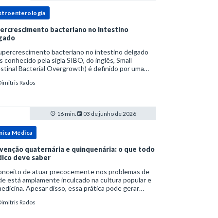
stroenterologia
ercrescimento bacteriano no intestino
gado
upercrescimento bacteriano no intestino delgado
s conhecido pela sigla SIBO, do inglês, Small
stinal Bacterial Overgrowth) é definido por uma
lação bacteriana excessiva. rata-se de uma forma
Dimitris Rados
cífica de disbiose do trato digestivo. P
16 min.
03 de junho de 2026
nica Médica
venção quaternária e quinquenária: o que todo
ico deve saber
onceito de atuar precocemente nos problemas de
e está amplamente inculcado na cultura popular e
edicina. Apesar disso, essa prática pode gerar
lemas por si só. Excesso de diagnósticos e de
Dimitris Rados
tamentos podem advir de prevenção excessiva