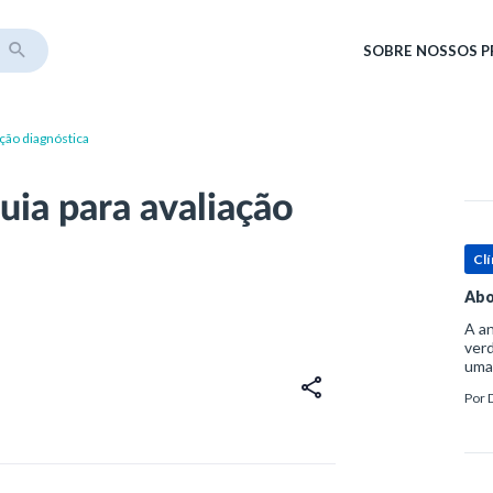
SOBRE
NOSSOS 
ação diagnóstica
uia para avaliação
Clí
Abo
A an
verd
uma
sup
Por
ósse