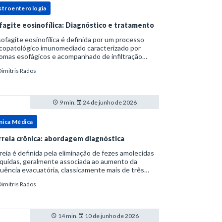
stroenterologia
fagite eosinofílica: Diagnóstico e tratamento
ofagite eosinofílica é definida por um processo
icopatológico imunomediado caracterizado por
omas esofágicos e acompanhado de infiltração
nofílica.Por anos foi considerada uma manifestação
Dimitris Rados
ro do espectro da doença do refluxo gastr
9 min.
24 de junho de 2026
nica Médica
rreia crônica: abordagem diagnóstica
reia é definida pela eliminação de fezes amolecidas
íquidas, geralmente associada ao aumento da
uência evacuatória, classicamente mais de três
uações ao dia, ou ao aumento do volume fecal.Na
Dimitris Rados
ica, a consistência das fezes costuma s
14 min.
10 de junho de 2026