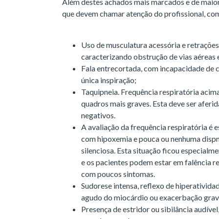
Além destes achados mais marcados e de maior 
que devem chamar atenção do profissional, co
Uso de musculatura acessória e retrações 
caracterizando obstrução de vias aéreas 
Fala entrecortada, com incapacidade de 
única inspiração;
Taquipneia. Frequência respiratória aci
quadros mais graves. Esta deve ser aferid
negativos.
A avaliação da frequência respiratória é
com hipoxemia e pouca ou nenhuma dispn
silenciosa. Esta situação ficou especia
e os pacientes podem estar em falência re
com poucos sintomas.
Sudorese intensa, reflexo de hiperativid
agudo do miocárdio ou exacerbação grav
Presença de estridor ou sibilância audível