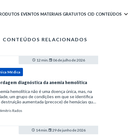
PRODUTOS
EVENTOS
MATERIAIS GRATUITOS
CID
CONTEÚDOS
CONTEÚDOS RELACIONADOS
12 min.
06 de julho de 2026
nica Médica
rdagem diagnóstica da anemia hemolítica
emia hemolítica não é uma doença única, mas, na
ade, um grupo de condições em que se identifica
 destruição aumentada (precoce) de hemácias que
era a capacidade compensatória da medula
Dimitris Rados
a.Como a vida média normal da hemácia é de apro
14 min.
29 de junho de 2026