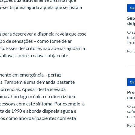
-se dispneia aguda aquela que se instala
Ga
Sup
del
O s
s para descrever a dispneia revela que esse
(mai
po de sensações – como fome de ar,
Inte
popu
ico. Esses descritores não apenas ajudam a
Por
espe
 valiosas sobre a causa subjacente.
imento em emergência – perfaz
os. Também é uma demanda bastante
Clí
orrências. Apesar desta elevada
Pre
e uma abordagem única ou diretriz bem
méd
pessoas com este sintoma. Por exemplo, a
O c
ta de 1998 e aborda dispneia aguda e
saúd
na m
os como abordar pacientes com esta
prob
Por
tra