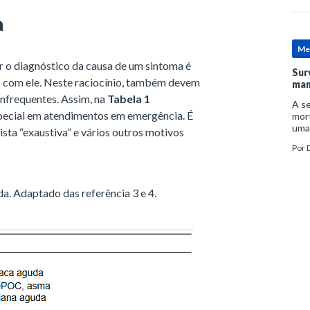
a
Me
ar o diagnóstico da causa de um sintoma é
Sur
s com ele. Neste raciocínio, também devem
man
nfrequentes. Assim, na
Tabela 1
A se
pecial em atendimentos em emergência. É
mort
uma
sta “exaustiva” e vários outros motivos
mor
Por
D
man
a. Adaptado das referência 3 e 4.