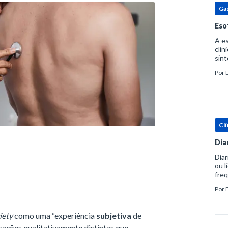
Ga
Eso
A es
clin
sint
eosi
Por
dent
Clí
Dia
Diar
ou l
freq
evac
Por
prát
iety
como uma “experiência
subjetiva
de
sações qualitativamente distintas que