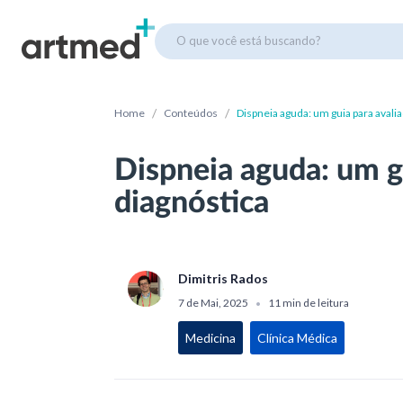
O que você está buscando?
/
/
Home
Conteúdos
Dispneia aguda: um guia para avali
Dispneia aguda: um g
diagnóstica
Dimitris Rados
7 de Mai, 2025
11 min de leitura
•
Medicina
Clínica Médica