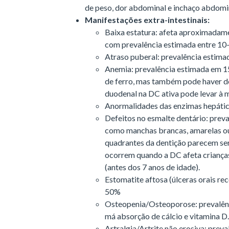
de peso, dor abdominal e inchaço abdomi
Manifestações extra-intestinais:
Baixa estatura: afeta aproximadame
com prevalência estimada entre 1
Atraso puberal: prevalência estim
Anemia: prevalência estimada em 15
de ferro, mas também pode haver de
duodenal na DC ativa pode levar à 
Anormalidades das enzimas hepátic
Defeitos no esmalte dentário: pre
como manchas brancas, amarelas ou
quadrantes da dentição parecem ser
ocorrem quando a DC afeta criança
(antes dos 7 anos de idade).
Estomatite aftosa (úlceras orais re
50%
Osteopenia/Osteoporose: prevalên
má absorção de cálcio e vitamina D
Artralgia/Artrite não erosiva: prev