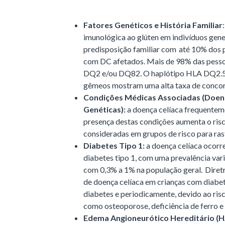
Fatores Genéticos e História Familiar
imunológica ao glúten em indivíduos gene
predisposição familiar com até 10% dos p
com DC afetados. Mais de 98% das pess
DQ2 e/ou DQ82. O haplótipo HLA DQ2.5 c
gêmeos mostram uma alta taxa de conco
Condições Médicas Associadas (Doen
Genéticas):
a doença celíaca frequenteme
presença destas condições aumenta o ris
consideradas em grupos de risco para ras
Diabetes Tipo 1:
a doença celíaca ocorr
diabetes tipo 1, com uma prevalência va
com 0,3% a 1% na população geral. Diret
de doença celíaca em crianças com diabet
diabetes e periodicamente, devido ao ri
como osteoporose, deficiência de ferro e
Edema Angioneurótico Hereditário (H