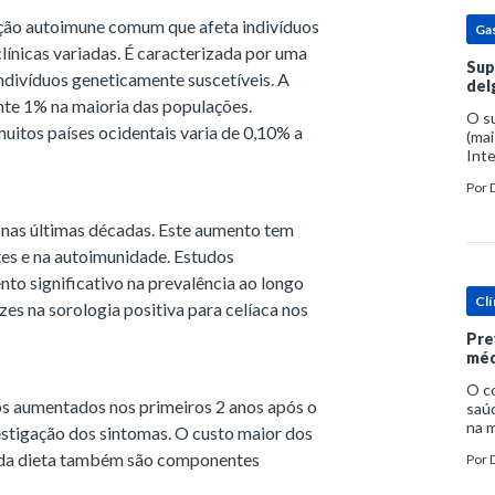
ição autoimune comum que afeta indivíduos
Ga
línicas variadas. É caracterizada por uma
Sup
ndivíduos geneticamente suscetíveis. A
del
te 1% na maioria das populações.
O s
muitos países ocidentais varia de 0,10% a
(mai
Inte
popu
Por
espe
nas últimas décadas. Este aumento tem
tes e na autoimunidade. Estudos
o significativo na prevalência ao longo
Clí
s na sorologia positiva para celíaca nos
Pre
méd
O c
os aumentados nos primeiros 2 anos após o
saúd
na m
vestigação dos sintomas. O custo maior dos
prob
a da dieta também são componentes
Por
tra