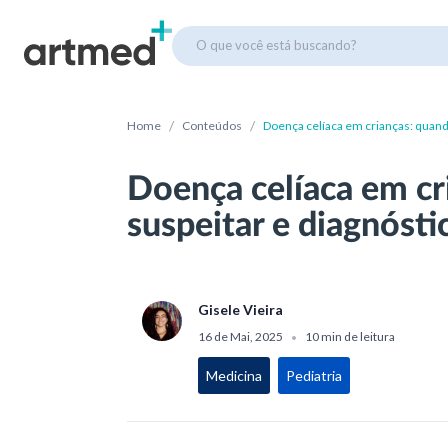
O que você está buscando?
/
/
Home
Conteúdos
Doença celíaca em crianças: quand
Doença celíaca em cr
suspeitar e diagnósti
Gisele Vieira
16 de Mai, 2025
10 min de leitura
•
Medicina
Pediatria