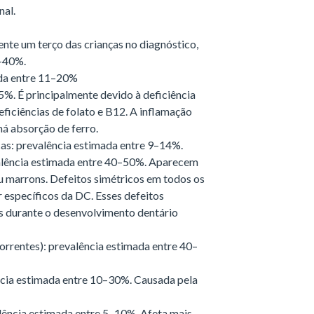
nal.
nte um terço das crianças no diagnóstico,
0–40%.
ada entre 11–20%
%. É principalmente devido à deficiência
ficiências de folato e B12. A inflamação
má absorção de ferro.
as: prevalência estimada entre 9–14%.
valência estimada entre 40–50%. Aparecem
 marrons. Defeitos simétricos em todos os
 específicos da DC. Esses defeitos
s durante o desenvolvimento dentário
correntes): prevalência estimada entre 40–
cia estimada entre 10–30%. Causada pela
.
alência estimada entre 5–10%. Afeta mais