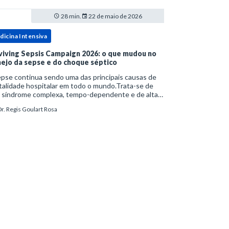
28 min.
22 de maio de 2026
dicina Intensiva
viving Sepsis Campaign 2026: o que mudou no
ejo da sepse e do choque séptico
pse continua sendo uma das principais causas de
alidade hospitalar em todo o mundo.Trata-se de
 síndrome complexa, tempo-dependente e de alta
bimortalidade, cujo reconhecimento precoce e
r. Regis Goulart Rosa
ejo estruturado são determinantes para o desfe