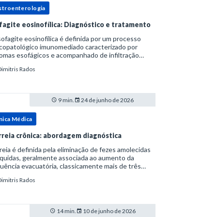
stroenterologia
fagite eosinofílica: Diagnóstico e tratamento
ofagite eosinofílica é definida por um processo
icopatológico imunomediado caracterizado por
omas esofágicos e acompanhado de infiltração
nofílica.Por anos foi considerada uma manifestação
Dimitris Rados
ro do espectro da doença do refluxo gastr
9 min.
24 de junho de 2026
nica Médica
rreia crônica: abordagem diagnóstica
reia é definida pela eliminação de fezes amolecidas
íquidas, geralmente associada ao aumento da
uência evacuatória, classicamente mais de três
uações ao dia, ou ao aumento do volume fecal.Na
Dimitris Rados
ica, a consistência das fezes costuma s
14 min.
10 de junho de 2026