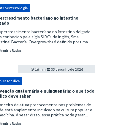
stroenterologia
ercrescimento bacteriano no intestino
gado
upercrescimento bacteriano no intestino delgado
s conhecido pela sigla SIBO, do inglês, Small
stinal Bacterial Overgrowth) é definido por uma
lação bacteriana excessiva. rata-se de uma forma
Dimitris Rados
cífica de disbiose do trato digestivo. P
16 min.
03 de junho de 2026
nica Médica
venção quaternária e quinquenária: o que todo
ico deve saber
onceito de atuar precocemente nos problemas de
e está amplamente inculcado na cultura popular e
edicina. Apesar disso, essa prática pode gerar
lemas por si só. Excesso de diagnósticos e de
Dimitris Rados
tamentos podem advir de prevenção excessiva