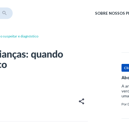
SOBRE
NOSSOS 
o suspeitar e diagnóstico
ianças: quando
co
Clí
Abo
A an
verd
uma
sup
Por
ósse