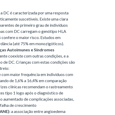
: a DC é caracterizada por uma resposta
ticamente suscetíveis. Existe uma clara
arentes de primeiro grau de indivíduos
oas com DC carregam o genótipo HLA
onfere o maior risco. Estudos em
rdância (até 75% em monozigóticos).
ças Autoimunes e Síndromes
nte coexiste com outras condições, e a
co de DC. Crianças com estas condições são
treio:
e com maior frequência em indivíduos com
riando de 1,6% a 16,4% em comparação
rizes clínicas recomendam o rastreamento
es tipo 1 logo após o diagnóstico de
sco aumentado de complicações associadas,
 falha de crescimento
ANE):
a associação entre angioedema