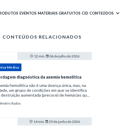
PRODUTOS
EVENTOS
MATERIAIS GRATUITOS
CID
CONTEÚDOS
CONTEÚDOS RELACIONADOS
12 min.
06 de julho de 2026
nica Médica
rdagem diagnóstica da anemia hemolítica
emia hemolítica não é uma doença única, mas, na
ade, um grupo de condições em que se identifica
 destruição aumentada (precoce) de hemácias que
era a capacidade compensatória da medula
Dimitris Rados
a.Como a vida média normal da hemácia é de apro
14 min.
29 de junho de 2026