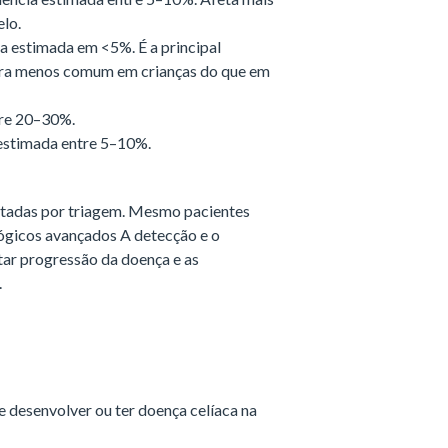
elo.
a estimada em <5%. É a principal
ra menos comum em crianças do que em
tre 20–30%.
 estimada entre 5–10%.
ectadas por triagem. Mesmo pacientes
ógicos avançados A detecção e o
tar progressão da doença e as
s.
 desenvolver ou ter doença celíaca na