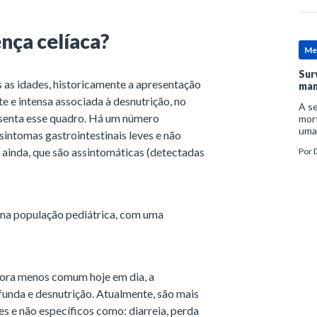
nça celíaca?
Me
Sur
s as idades, historicamente a apresentação
man
te e intensa associada à desnutrição, no
A se
resenta esse quadro. Há um número
mort
uma
intomas gastrointestinais leves e não
mor
u ainda, que são assintomáticas (detectadas
Por
D
man
 na população pediátrica, com uma
ra menos comum hoje em dia, a
ofunda e desnutrição. Atualmente, são mais
es e não específicos como: diarreia, perda