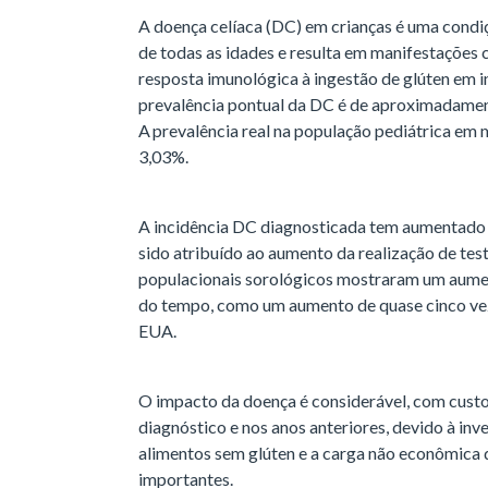
A doença celíaca (DC) em crianças é uma cond
de todas as idades e resulta em manifestações c
resposta imunológica à ingestão de glúten em i
prevalência pontual da DC é de aproximadamen
A prevalência real na população pediátrica em 
3,03%.
A incidência DC diagnosticada tem aumentado 
sido atribuído ao aumento da realização de tes
populacionais sorológicos mostraram um aument
do tempo, como um aumento de quase cinco veze
EUA.
O impacto da doença é considerável, com cust
diagnóstico e nos anos anteriores, devido à in
alimentos sem glúten e a carga não econômic
importantes.