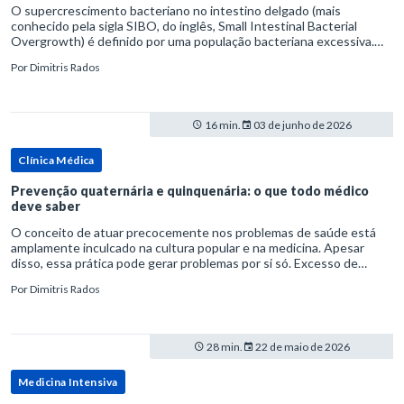
O supercrescimento bacteriano no intestino delgado (mais
conhecido pela sigla SIBO, do inglês, Small Intestinal Bacterial
Overgrowth) é definido por uma população bacteriana excessiva.
rata-se de uma forma específica de disbiose do trato digestivo. P
Por
Dimitris Rados
16 min.
03 de junho de 2026
Clínica Médica
Prevenção quaternária e quinquenária: o que todo médico
deve saber
O conceito de atuar precocemente nos problemas de saúde está
amplamente inculcado na cultura popular e na medicina. Apesar
disso, essa prática pode gerar problemas por si só. Excesso de
diagnósticos e de tratamentos podem advir de prevenção excessiva
Por
Dimitris Rados
28 min.
22 de maio de 2026
Medicina Intensiva