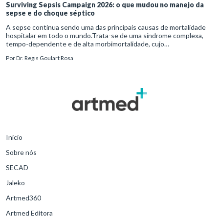
Surviving Sepsis Campaign 2026: o que mudou no manejo da
sepse e do choque séptico
A sepse continua sendo uma das principais causas de mortalidade
hospitalar em todo o mundo.Trata-se de uma síndrome complexa,
tempo-dependente e de alta morbimortalidade, cujo
reconhecimento precoce e manejo estruturado são determinantes
Por
Dr. Regis Goulart Rosa
para o desfe
Início
Sobre nós
SECAD
Jaleko
Artmed360
Artmed Editora