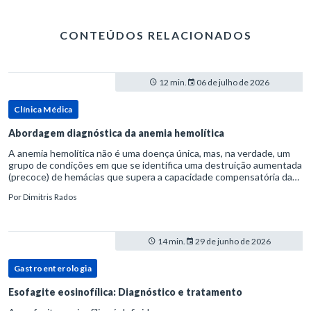
CONTEÚDOS RELACIONADOS
12 min.
06 de julho de 2026
Clínica Médica
Abordagem diagnóstica da anemia hemolítica
A anemia hemolítica não é uma doença única, mas, na verdade, um
grupo de condições em que se identifica uma destruição aumentada
(precoce) de hemácias que supera a capacidade compensatória da
medula óssea.Como a vida média normal da hemácia é de apro
Por
Dimitris Rados
14 min.
29 de junho de 2026
Gastroenterologia
Esofagite eosinofílica: Diagnóstico e tratamento