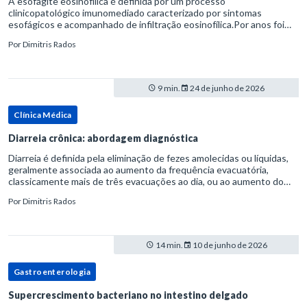
A esofagite eosinofílica é definida por um processo
clinicopatológico imunomediado caracterizado por sintomas
esofágicos e acompanhado de infiltração eosinofílica.Por anos foi
considerada uma manifestação dentro do espectro da doença do
Por
Dimitris Rados
refluxo gastr
9 min.
24 de junho de 2026
Clínica Médica
Diarreia crônica: abordagem diagnóstica
Diarreia é definida pela eliminação de fezes amolecidas ou líquidas,
geralmente associada ao aumento da frequência evacuatória,
classicamente mais de três evacuações ao dia, ou ao aumento do
volume fecal.Na prática, a consistência das fezes costuma s
Por
Dimitris Rados
14 min.
10 de junho de 2026
Gastroenterologia
Supercrescimento bacteriano no intestino delgado