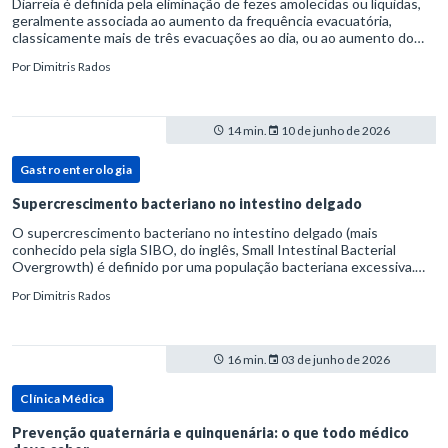
Diarreia é definida pela eliminação de fezes amolecidas ou líquidas,
geralmente associada ao aumento da frequência evacuatória,
classicamente mais de três evacuações ao dia, ou ao aumento do
volume fecal.Na prática, a consistência das fezes costuma s
Por
Dimitris Rados
14 min.
10 de junho de 2026
Gastroenterologia
Supercrescimento bacteriano no intestino delgado
O supercrescimento bacteriano no intestino delgado (mais
conhecido pela sigla SIBO, do inglês, Small Intestinal Bacterial
Overgrowth) é definido por uma população bacteriana excessiva.
rata-se de uma forma específica de disbiose do trato digestivo. P
Por
Dimitris Rados
16 min.
03 de junho de 2026
Clínica Médica
Prevenção quaternária e quinquenária: o que todo médico