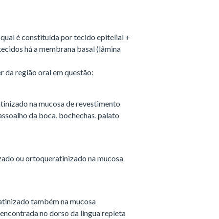
qual é constituída por tecido epitelial +
s tecidos há a membrana basal (lâmina
er da região oral em questão:
ratinizado na mucosa de revestimento
, assoalho da boca, bochechas, palato
nizado ou ortoqueratinizado na mucosa
eratinizado também na mucosa
encontrada no dorso da língua repleta