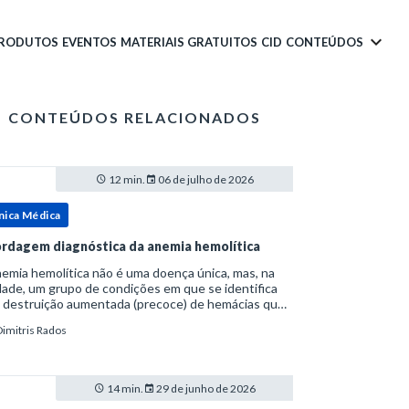
PRODUTOS
EVENTOS
MATERIAIS GRATUITOS
CID
CONTEÚDOS
CONTEÚDOS RELACIONADOS
12 min.
06 de julho de 2026
nica Médica
rdagem diagnóstica da anemia hemolítica
emia hemolítica não é uma doença única, mas, na
ade, um grupo de condições em que se identifica
 destruição aumentada (precoce) de hemácias que
era a capacidade compensatória da medula
Dimitris Rados
a.Como a vida média normal da hemácia é de apro
14 min.
29 de junho de 2026