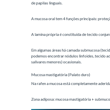
de papilas linguais.
A mucosa oral tem 4 funções principais: proteçã
A lamina própria é constituída de tecido conjun
Em algumas áreas há camada submucosa (tecido
podemos encontrar nódulos linfoides, tecido ad
salivares menores) ocasionais.
Mucosa mastigatória (Palato duro)
Na rafen a mucosa está completamente aderida
Zona adiposa: mucosa mastigatória + submucos