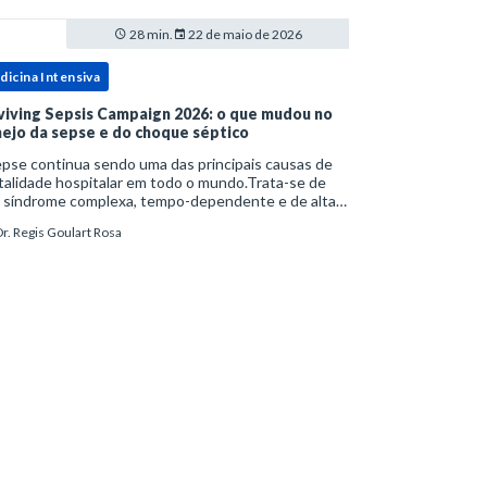
28 min.
22 de maio de 2026
dicina Intensiva
viving Sepsis Campaign 2026: o que mudou no
ejo da sepse e do choque séptico
pse continua sendo uma das principais causas de
alidade hospitalar em todo o mundo.Trata-se de
 síndrome complexa, tempo-dependente e de alta
bimortalidade, cujo reconhecimento precoce e
r. Regis Goulart Rosa
ejo estruturado são determinantes para o desfe