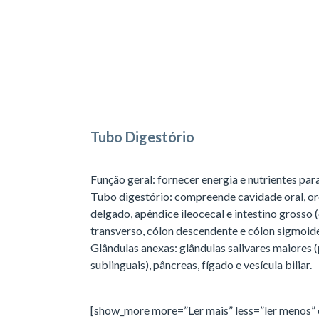
Tubo Digestório
Função geral: fornecer energia e nutrientes para
Tubo digestório: compreende cavidade oral, or
delgado, apêndice ileocecal e intestino grosso 
transverso, cólon descendente e cólon sigmoide,
Glândulas anexas: glândulas salivares maiores 
sublinguais), pâncreas, fígado e vesícula biliar.
[show_more more=”Ler mais” less=”ler menos” 