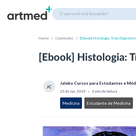
O que você está buscando?
/
/
Home
Conteúdos
[Ebook] Histologia: Trato Digestóri
[Ebook] Histologia: T
Jaleko Cursos para Estudantes e Méd
JC
25 de Jan, 2019
3 min de leitura
•
Medicina
Estudante de Medicina