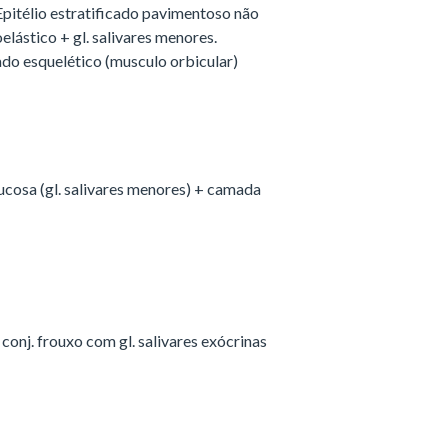
Epitélio estratificado pavimentoso não
oelástico + gl. salivares menores.
ado esquelético (musculo orbicular)
cosa (gl. salivares menores) + camada
onj. frouxo com gl. salivares exócrinas