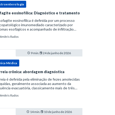
stroenterologia
fagite eosinofílica: Diagnóstico e tratamento
ofagite eosinofílica é definida por um processo
icopatológico imunomediado caracterizado por
omas esofágicos e acompanhado de infiltração
nofílica.Por anos foi considerada uma manifestação
Dimitris Rados
ro do espectro da doença do refluxo gastr
9 min.
24 de junho de 2026
nica Médica
rreia crônica: abordagem diagnóstica
reia é definida pela eliminação de fezes amolecidas
íquidas, geralmente associada ao aumento da
uência evacuatória, classicamente mais de três
uações ao dia, ou ao aumento do volume fecal.Na
Dimitris Rados
ica, a consistência das fezes costuma s
14 min.
10 de junho de 2026