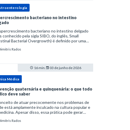
stroenterologia
ercrescimento bacteriano no intestino
gado
upercrescimento bacteriano no intestino delgado
s conhecido pela sigla SIBO, do inglês, Small
stinal Bacterial Overgrowth) é definido por uma
lação bacteriana excessiva. rata-se de uma forma
Dimitris Rados
cífica de disbiose do trato digestivo. P
16 min.
03 de junho de 2026
nica Médica
venção quaternária e quinquenária: o que todo
ico deve saber
onceito de atuar precocemente nos problemas de
e está amplamente inculcado na cultura popular e
edicina. Apesar disso, essa prática pode gerar
lemas por si só. Excesso de diagnósticos e de
Dimitris Rados
tamentos podem advir de prevenção excessiva