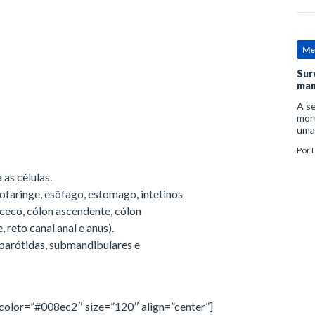
Me
Sur
man
A se
mort
uma
mor
Por
D
man
 as células.
ofaringe, esôfago, estomago, intetinos
(ceco, cólon ascendente, cólon
 reto canal anal e anus).
(parótidas, submandibulares e
color=”#008ec2″ size=”120″ align=”center”]