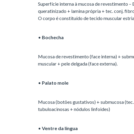
Superfície interna à mucosa de revestimento – 
queratinizado + lamina própria + tec. conj. fibr
O corpo é constituído de tecido muscular estri
•
Bochecha
Mucosa de revestimento (face interna) + submu
muscular + pele delgada (face externa).
•
Palato mole
Mucosa (botões gustativos) + submucosa (tec. c
tubuloacinosas + nódulos linfoides)
•
Ventre da língua