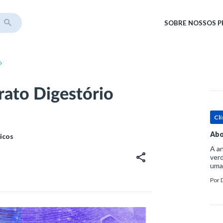
SOBRE
NOSSOS 
o
rato Digestório
Clí
Abo
icos
A an
verd
uma
sup
Por
ósse