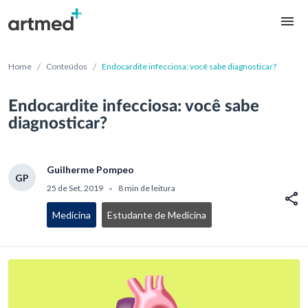
/
/
Home
Conteúdos
Endocardite infecciosa: você sabe diagnosticar?
Endocardite infecciosa: você sabe
diagnosticar?
Guilherme Pompeo
GP
25 de Set, 2019
8 min de leitura
•
Medicina
Estudante de Medicina