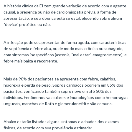
A história clínica da EI tem grande variação de acordo com o agente
causal, a presença ou não de cardiomiopatia prévia, a forma de
apresentação, e se a doença está se estabelecendo sobre algum
“device” protético ou não.
A infecção pode se apresentar de forma aguda, com características
de septicemia e febre alta, ou de modo mais crônico ou subagudo,
com sintomas inespecíficos (astenia, “mal estar”, emagrecimento), e
febre mais baixa e recorrente.
Mais de 90% dos pacientes se apresenta com febre, calafrios,
hiporexia e perda de peso. Sopros cardíacos ocorrem em 85% dos
pacientes, verificando também sopro novo em até 50% dos
indivíduos. Fenômenos vasculares e imunológicos como hemorragias
ungueais, manchas de Roth e glomerulonefrite são comuns.
Abaixo estarão listados alguns sintomas e achados dos exames
físicos, de acordo com sua prevalência estimada: