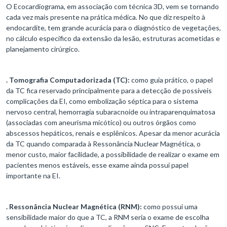
O Ecocardiograma, em associação com técnica 3D, vem se tornando
cada vez mais presente na prática médica. No que diz respeito à
endocardite, tem grande acurácia para o diagnóstico de vegetações,
no cálculo específico da extensão da lesão, estruturas acometidas e
planejamento cirúrgico.
. Tomografia Computadorizada (TC):
como guia prático, o papel
da TC fica reservado principalmente para a detecção de possíveis
complicações da EI, como embolização séptica para o sistema
nervoso central, hemorragia subaracnoide ou intraparenquimatosa
(associadas com aneurisma micótico) ou outros órgãos como
abscessos hepáticos, renais e esplênicos. Apesar da menor acurácia
da TC quando comparada à Ressonância Nuclear Magnética, o
menor custo, maior facilidade, a possibilidade de realizar o exame em
pacientes menos estáveis, esse exame ainda possui papel
importante na EI.
. Ressonância Nuclear Magnética (RNM):
como possui uma
sensibilidade maior do que a TC, a RNM seria o exame de escolha