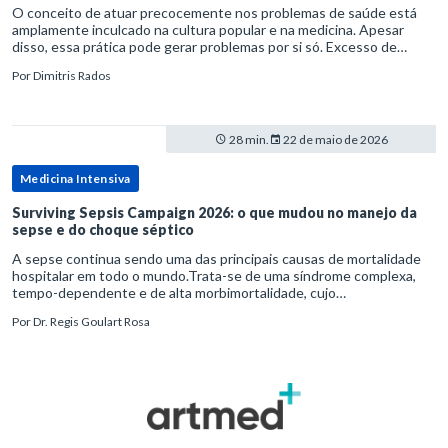
O conceito de atuar precocemente nos problemas de saúde está
amplamente inculcado na cultura popular e na medicina. Apesar
disso, essa prática pode gerar problemas por si só. Excesso de
diagnósticos e de tratamentos podem advir de prevenção excessiva
Por
Dimitris Rados
28 min.
22 de maio de 2026
Medicina Intensiva
Surviving Sepsis Campaign 2026: o que mudou no manejo da
sepse e do choque séptico
A sepse continua sendo uma das principais causas de mortalidade
hospitalar em todo o mundo.Trata-se de uma síndrome complexa,
tempo-dependente e de alta morbimortalidade, cujo
reconhecimento precoce e manejo estruturado são determinantes
Por
Dr. Regis Goulart Rosa
para o desfe