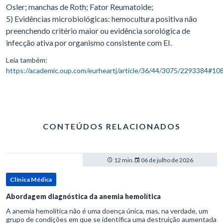
Osler; manchas de Roth; Fator Reumatoide;
5) Evidências microbiológicas: hemocultura positiva não
preenchendo critério maior ou evidência sorológica de
infecção ativa por organismo consistente com EI.
Leia também:
https://academic.oup.com/eurheartj/article/36/44/3075/2293384#1
CONTEÚDOS RELACIONADOS
12 min.
06 de julho de 2026
Clínica Médica
Abordagem diagnóstica da anemia hemolítica
A anemia hemolítica não é uma doença única, mas, na verdade, um
grupo de condições em que se identifica uma destruição aumentada