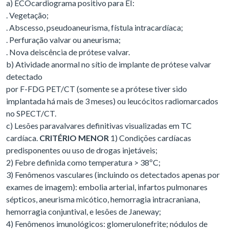
a) ECOcardiograma positivo para EI:
. Vegetação;
. Abscesso, pseudoaneurisma, fístula intracardíaca;
. Perfuração valvar ou aneurisma;
. Nova deiscência de prótese valvar.
b) Atividade anormal no sítio de implante de prótese valvar
detectado
por F-FDG PET/CT (somente se a prótese tiver sido
implantada há mais de 3 meses) ou leucócitos radiomarcados
no SPECT/CT.
c) Lesões paravalvares definitivas visualizadas em TC
cardíaca.
CRITÉRIO MENOR
1) Condições cardíacas
predisponentes ou uso de drogas injetáveis;
2) Febre definida como temperatura > 38ºC;
3) Fenômenos vasculares (incluindo os detectados apenas por
exames de imagem): embolia arterial, infartos pulmonares
sépticos, aneurisma micótico, hemorragia intracraniana,
hemorragia conjuntival, e lesões de Janeway;
4) Fenômenos imunológicos: glomerulonefrite; nódulos de