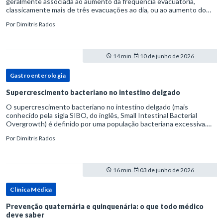
geralmente associada ao aumento da frequência evacuatória,
classicamente mais de três evacuações ao dia, ou ao aumento do
volume fecal.Na prática, a consistência das fezes costuma s
Por
Dimitris Rados
14 min.
10 de junho de 2026
Gastroenterologia
Supercrescimento bacteriano no intestino delgado
O supercrescimento bacteriano no intestino delgado (mais
conhecido pela sigla SIBO, do inglês, Small Intestinal Bacterial
Overgrowth) é definido por uma população bacteriana excessiva.
rata-se de uma forma específica de disbiose do trato digestivo. P
Por
Dimitris Rados
16 min.
03 de junho de 2026
Clínica Médica
Prevenção quaternária e quinquenária: o que todo médico
deve saber