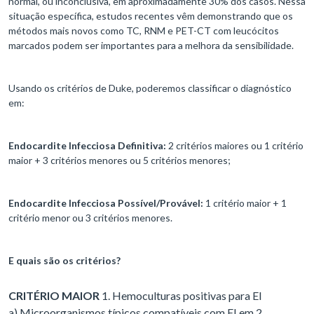
normal, ou inconclusiva, em aproximadamente 30% dos casos. Nessa
situação específica, estudos recentes vêm demonstrando que os
métodos mais novos como TC, RNM e PET-CT com leucócitos
marcados podem ser importantes para a melhora da sensibilidade.
Usando os critérios de Duke, poderemos classificar o diagnóstico
em:
Endocardite Infecciosa Definitiva:
2 critérios maiores ou 1 critério
maior + 3 critérios menores ou 5 critérios menores;
Endocardite Infecciosa Possível/Provável:
1 critério maior + 1
critério menor ou 3 critérios menores.
E quais são os critérios?
CRITÉRIO MAIOR
1. Hemoculturas positivas para EI
a) Microorganismos típicos compatíveis com EI em 2