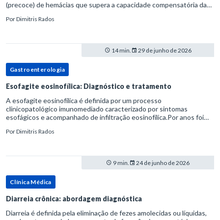
(precoce) de hemácias que supera a capacidade compensatória da
medula óssea.Como a vida média normal da hemácia é de apro
Por
Dimitris Rados
14 min.
29 de junho de 2026
Gastroenterologia
Esofagite eosinofílica: Diagnóstico e tratamento
A esofagite eosinofílica é definida por um processo
clinicopatológico imunomediado caracterizado por sintomas
esofágicos e acompanhado de infiltração eosinofílica.Por anos foi
considerada uma manifestação dentro do espectro da doença do
Por
Dimitris Rados
refluxo gastr
9 min.
24 de junho de 2026
Clínica Médica
Diarreia crônica: abordagem diagnóstica
Diarreia é definida pela eliminação de fezes amolecidas ou líquidas,