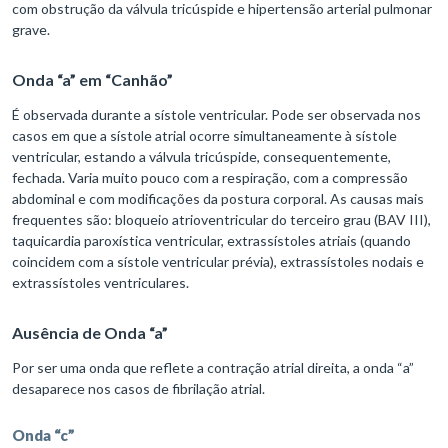
com obstrução da válvula tricúspide e hipertensão arterial pulmonar
grave.
Onda “a” em “Canhão”
É observada durante a sístole ventricular. Pode ser observada nos
casos em que a sístole atrial ocorre simultaneamente à sístole
ventricular, estando a válvula tricúspide, consequentemente,
fechada. Varia muito pouco com a respiração, com a compressão
abdominal e com modificações da postura corporal. As causas mais
frequentes são: bloqueio atrioventricular do terceiro grau (BAV III),
taquicardia paroxística ventricular, extrassístoles atriais (quando
coincidem com a sístole ventricular prévia), extrassístoles nodais e
extrassístoles ventriculares.
Ausência de Onda “a”
Por ser uma onda que reflete a contração atrial direita, a onda “a”
desaparece nos casos de fibrilação atrial.
Onda “c”