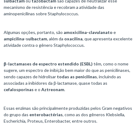
sulbactam
ou
tazobactam
são capazes de neutralizar esse
mecanismo de resistência e recobram a atividade das
aminopenicilinas sobre Staphylococcus.
Algumas opções, portanto, são
amoxicilina-clavulanato
e
ampicilina-sulbactam
, além da
oxacilina
, que apresenta excelente
atividade contra o gênero Staphylococcus.
β-lactamases de espectro estendido (ESBL)
têm, como o nome
sugere, um espectro de inibição bem maior do que as penicilinases,
sendo capazes de hidrolisar
todas as penicilinas
, incluindo as
associadas a inibidores da β-lactamase, quase todas as
cefalosporinas
e o
Aztreonam
.
Essas enzimas são principalmente produzidas pelos Gram negativos
do grupo das
enterobactérias
, como as dos gêneros Klebsiella,
Escherichia, Proteus, Enterobacter, entre outros.