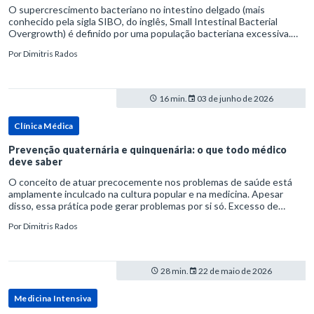
O supercrescimento bacteriano no intestino delgado (mais
conhecido pela sigla SIBO, do inglês, Small Intestinal Bacterial
Overgrowth) é definido por uma população bacteriana excessiva.
rata-se de uma forma específica de disbiose do trato digestivo. P
Por
Dimitris Rados
16 min.
03 de junho de 2026
Clínica Médica
Prevenção quaternária e quinquenária: o que todo médico
deve saber
O conceito de atuar precocemente nos problemas de saúde está
amplamente inculcado na cultura popular e na medicina. Apesar
disso, essa prática pode gerar problemas por si só. Excesso de
diagnósticos e de tratamentos podem advir de prevenção excessiva
Por
Dimitris Rados
28 min.
22 de maio de 2026
Medicina Intensiva