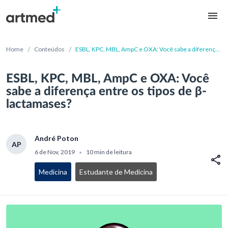
/
/
Home
Conteúdos
ESBL, KPC, MBL, AmpC e OXA: Você sabe a diferença
entre os tipos de β-lactamases?
ESBL, KPC, MBL, AmpC e OXA: Você
sabe a diferença entre os tipos de β-
lactamases?
André Poton
AP
6 de Nov, 2019
10 min de leitura
•
Medicina
Estudante de Medicina