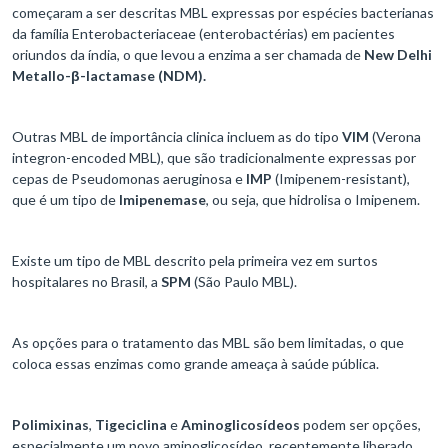
começaram a ser descritas MBL expressas por espécies bacterianas
da família Enterobacteriaceae (enterobactérias) em pacientes
oriundos da índia, o que levou a enzima a ser chamada de
New Delhi
Metallo-β-lactamase
(NDM).
Outras MBL de importância clinica incluem as do tipo
VIM
(Verona
integron-encoded MBL), que são tradicionalmente expressas por
cepas de Pseudomonas aeruginosa e
IMP
(Imipenem-resistant),
que é um tipo de
Imipenemase
, ou seja, que hidrolisa o Imipenem.
Existe um tipo de MBL descrito pela primeira vez em surtos
hospitalares no Brasil, a
SPM
(São Paulo MBL).
As opções para o tratamento das MBL são bem limitadas, o que
coloca essas enzimas como grande ameaça à saúde pública.
Polimixinas
,
Tigeciclina
e
Aminoglicosídeos
podem ser opções,
especialmente um novo aminoglicosídeo, recentemente liberado