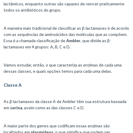
lactâmicos, enquanto outras são capazes de vencer praticamente
todos os antibióticos do grupo.
A maneira mais tradicional de classificar as β-lactamases é de acordo
com as sequências de aminoácidos das moléculas que as compõem.
Essa é a chamada classificação de
Ambler
, que divide as β-
lactamases em 4 grupos: A, B, C e D.
Vamos estudar, então, o que caracteriza as enzimas de cada uma
dessas classes, e quais opções temos para cada uma delas.
Classe A
As β-lactamases da classe A de Ambler têm sua estrutura baseada
em
serina
, assim como as das classes C e D.
A maior parte dos genes que codificam essas enzimas são
localizados em
plasmídeos
, o que significa que podem ser