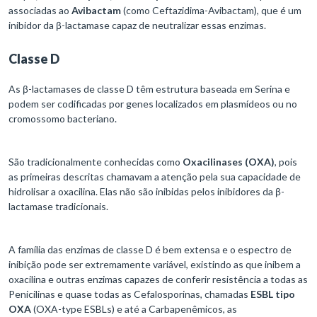
associadas ao
Avibactam
(como Ceftazidima-Avibactam), que é um
inibidor da β-lactamase capaz de neutralizar essas enzimas.
Classe D
As β-lactamases de classe D têm estrutura baseada em Serina e
podem ser codificadas por genes localizados em plasmídeos ou no
cromossomo bacteriano.
São tradicionalmente conhecidas como
Oxacilinases (OXA)
, pois
as primeiras descritas chamavam a atenção pela sua capacidade de
hidrolisar a oxacilina. Elas não são inibidas pelos inibidores da β-
lactamase tradicionais.
A família das enzimas de classe D é bem extensa e o espectro de
inibição pode ser extremamente variável, existindo as que inibem a
oxacilina e outras enzimas capazes de conferir resistência a todas as
Penicilinas e quase todas as Cefalosporinas, chamadas
ESBL tipo
OXA
(OXA-type ESBLs) e até a Carbapenêmicos, as