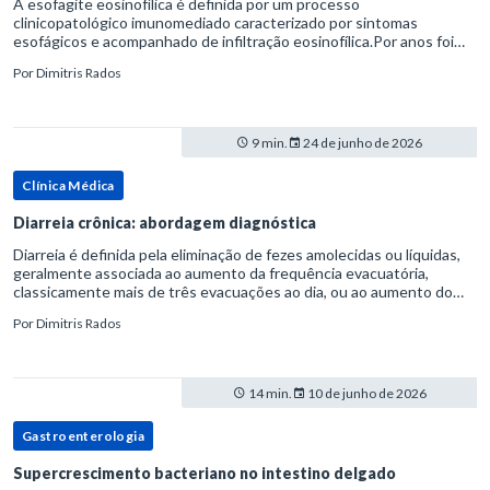
A esofagite eosinofílica é definida por um processo
clinicopatológico imunomediado caracterizado por sintomas
esofágicos e acompanhado de infiltração eosinofílica.Por anos foi
considerada uma manifestação dentro do espectro da doença do
Por
Dimitris Rados
refluxo gastr
9 min.
24 de junho de 2026
Clínica Médica
Diarreia crônica: abordagem diagnóstica
Diarreia é definida pela eliminação de fezes amolecidas ou líquidas,
geralmente associada ao aumento da frequência evacuatória,
classicamente mais de três evacuações ao dia, ou ao aumento do
volume fecal.Na prática, a consistência das fezes costuma s
Por
Dimitris Rados
14 min.
10 de junho de 2026
Gastroenterologia
Supercrescimento bacteriano no intestino delgado