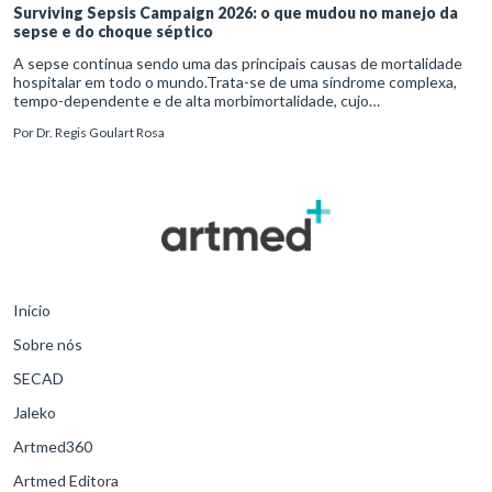
Surviving Sepsis Campaign 2026: o que mudou no manejo da
sepse e do choque séptico
A sepse continua sendo uma das principais causas de mortalidade
hospitalar em todo o mundo.Trata-se de uma síndrome complexa,
tempo-dependente e de alta morbimortalidade, cujo
reconhecimento precoce e manejo estruturado são determinantes
Por
Dr. Regis Goulart Rosa
para o desfe
Início
Sobre nós
SECAD
Jaleko
Artmed360
Artmed Editora