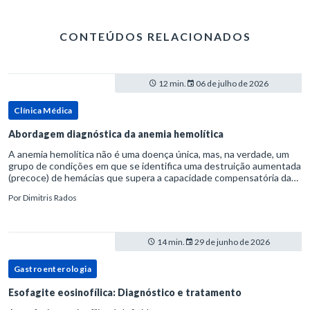
CONTEÚDOS RELACIONADOS
12 min.
06 de julho de 2026
Clínica Médica
Abordagem diagnóstica da anemia hemolítica
A anemia hemolítica não é uma doença única, mas, na verdade, um
grupo de condições em que se identifica uma destruição aumentada
(precoce) de hemácias que supera a capacidade compensatória da
medula óssea.Como a vida média normal da hemácia é de apro
Por
Dimitris Rados
14 min.
29 de junho de 2026
Gastroenterologia
Esofagite eosinofílica: Diagnóstico e tratamento