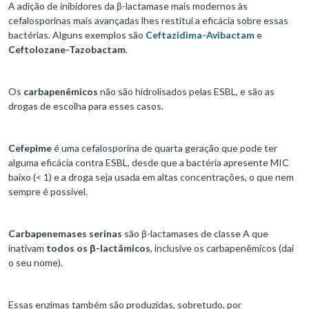
A adição de inibidores da β-lactamase mais modernos às
cefalosporinas mais avançadas lhes restitui a eficácia sobre essas
bactérias. Alguns exemplos são
Ceftazidima-Avibactam
e
Ceftolozane-Tazobactam
.
Os
carbapenêmicos
não são hidrolisados pelas ESBL, e são as
drogas de escolha para esses casos.
Cefepime
é uma cefalosporina de quarta geração que pode ter
alguma eficácia contra ESBL, desde que a bactéria apresente MIC
baixo (< 1) e a droga seja usada em altas concentrações, o que nem
sempre é possível.
Carbapenemases serinas
são β-lactamases de classe A que
inativam
todos os β-lactâmicos
, inclusive os carbapenêmicos (daí
o seu nome).
Essas enzimas também são produzidas, sobretudo, por