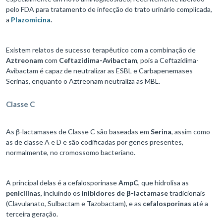
pelo FDA para tratamento de infecção do trato urinário complicada,
a
Plazomicina
.
Existem relatos de sucesso terapêutico com a combinação de
Aztreonam
com
Ceftazidima-Avibactam
, pois a Ceftazidima-
Avibactam é capaz de neutralizar as ESBL e Carbapenemases
Serinas, enquanto o Aztreonam neutraliza as MBL.
Classe C
As β-lactamases de Classe C são baseadas em
Serina
, assim como
as de classe A e D e são codificadas por genes presentes,
normalmente, no cromossomo bacteriano.
A principal delas é a cefalosporinase
AmpC
, que hidrolisa as
penicilinas
, incluindo os
inibidores de β-lactamase
tradicionais
(Clavulanato, Sulbactam e Tazobactam), e as
cefalosporinas
até a
terceira geração.