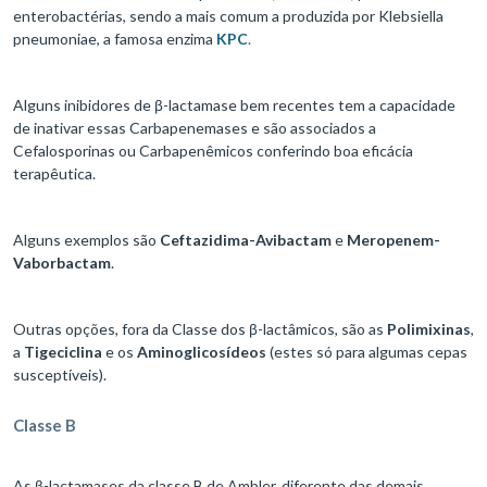
enterobactérias, sendo a mais comum a produzida por Klebsiella
pneumoniae, a famosa enzima
KPC
.
Alguns inibidores de β-lactamase bem recentes tem a capacidade
de inativar essas Carbapenemases e são associados a
Cefalosporinas ou Carbapenêmicos conferindo boa eficácia
terapêutica.
Alguns exemplos são
Ceftazidima-Avibactam
e
Meropenem-
Vaborbactam
.
Outras opções, fora da Classe dos β-lactâmicos, são as
Polimixinas
,
a
Tigeciclina
e os
Aminoglicosídeos
(estes só para algumas cepas
susceptíveis).
Classe B
As β-lactamases da classe B de Ambler, diferente das demais