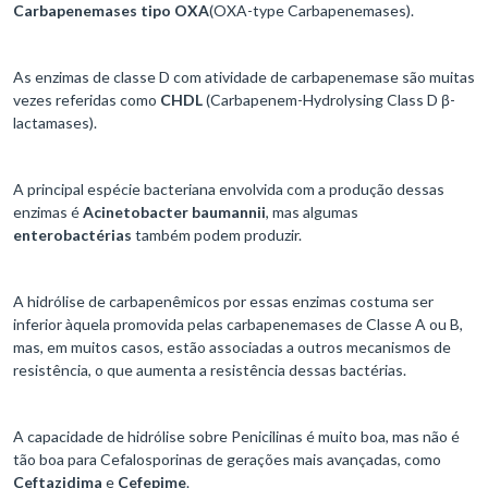
Carbapenemases tipo OXA
(OXA-type Carbapenemases).
As enzimas de classe D com atividade de carbapenemase são muitas
vezes referidas como
CHDL
(Carbapenem-Hydrolysing Class D β-
lactamases).
A principal espécie bacteriana envolvida com a produção dessas
enzimas é
Acinetobacter baumannii
, mas algumas
enterobactérias
também podem produzir.
A hidrólise de carbapenêmicos por essas enzimas costuma ser
inferior àquela promovida pelas carbapenemases de Classe A ou B,
mas, em muitos casos, estão associadas a outros mecanismos de
resistência, o que aumenta a resistência dessas bactérias.
A capacidade de hidrólise sobre Penicilinas é muito boa, mas não é
tão boa para Cefalosporinas de gerações mais avançadas, como
Ceftazidima
e
Cefepime
.