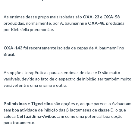
As enzimas desse grupo mais isoladas são
OXA-23
e
OXA-58
,
produzidas, normalmente, por A. baumannii e
OXA-48
, produzida
por Klebsiella pneumoniae.
OXA-143
foi recentemente isolada de cepas de A. baumannii no
Brasil.
As opções terapêuticas para as enzimas de classe D são muito
variáveis, devido ao fato de o espectro de inibição ser também muito
variável entre uma enzima e outra.
Polimixinas
e
Tigeciclina
são opções e, ao que parece, o Avibactam
tem boa atividade de inibição das β-lactamases de classe D, o que
coloca
Ceftazidima-Avibactam
como uma potencial boa opção
para tratamento.