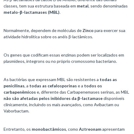
classes, tem sua estrutura baseada em
metal
, sendo denominadas
metalo-β-lactamases (MBL)
.
Normalmente, dependem de moléculas de
Zinco
para exercer sua
atividade hidrolítica sobre os anéis β-lactâmicos.
Os genes que codificam essas enzimas podem ser localizados em
plasmídeos, integrons ou no próprio cromossomo bacteriano.
As bactérias que expressam MBL são resistentes a
todas as
penicilinas
, a
todas as cefalosporinas
e a
todos os
carbapenêmicos
e, diferente das Carbapenemases serinas, as MBL
não são afetadas pelos inibidores da β-lactamase
disponíveis
clinicamente, incluindo os mais avançados, como Avibactam ou
Vaborbactam.
Entretanto, os
monobactâmicos
, como
Aztreonam
apresentam