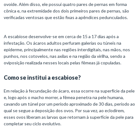
ovoide. Além disso, ele possui quatro pares de pernas em forma
cônica e, na extremidade dos dois primeiros pares de pernas, são
verificadas ventosas que estão fixas a apêndices pedunculados.
A escabiose desenvolve-se em cerca de 15 a 17 dias após a
infestação. Os ácaros adultos perfuram galerias ou túneis na
epiderme, principalmente nas regiões interdigitais, nas mãos, nos
punhos, nos cotovelos, nas axilas e na região da virilha, sendo a
oviposição realizada nesses locais pelas fêmeas já copuladas.
Como se institui a escabiose?
Em relação à fecundação do ácaro, essa ocorre na superfície da pele
e, logo após o macho morrer, a fêmea penetra na pele humana,
cavando um túnel por um período aproximado de 30 dias, período ao
qual se segue a deposição dos ovos. Por sua vez, ao eclodirem,
esses ovos liberam as larvas que retornam à superfície da pele para
completar seu ciclo evolutivo.