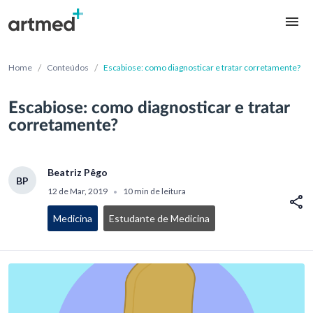
/
/
Home
Conteúdos
Escabiose: como diagnosticar e tratar corretamente?
Escabiose: como diagnosticar e tratar
corretamente?
Beatriz Pêgo
BP
12 de Mar, 2019
10 min de leitura
•
Medicina
Estudante de Medicina