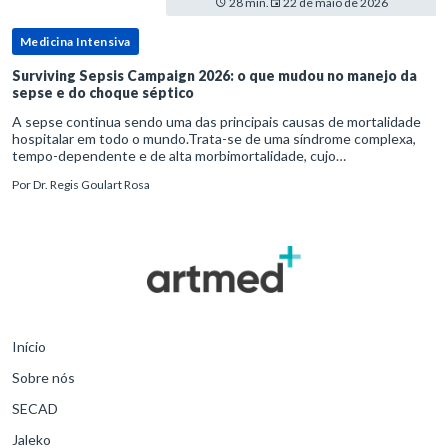
28 min.
22 de maio de 2026
Medicina Intensiva
Surviving Sepsis Campaign 2026: o que mudou no manejo da
sepse e do choque séptico
A sepse continua sendo uma das principais causas de mortalidade
hospitalar em todo o mundo.Trata-se de uma síndrome complexa,
tempo-dependente e de alta morbimortalidade, cujo
reconhecimento precoce e manejo estruturado são determinantes
Por
Dr. Regis Goulart Rosa
para o desfe
Início
Sobre nós
SECAD
Jaleko