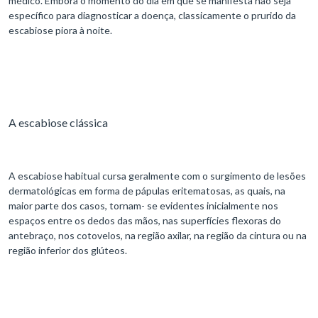
médico. Embora o momento do dia em que se manifesta não seja
específico para diagnosticar a doença, classicamente o prurido da
escabiose piora à noite.
A escabiose clássica
A escabiose habitual cursa geralmente com o surgimento de lesões
dermatológicas em forma de pápulas eritematosas, as quais, na
maior parte dos casos, tornam- se evidentes inicialmente nos
espaços entre os dedos das mãos, nas superfícies flexoras do
antebraço, nos cotovelos, na região axilar, na região da cintura ou na
região inferior dos glúteos.