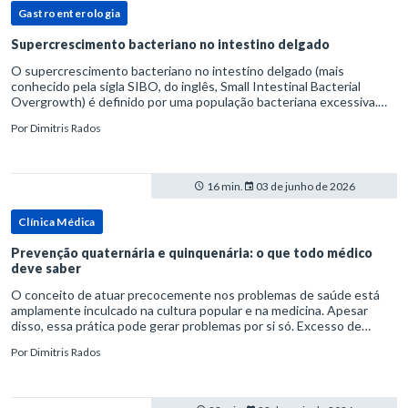
Gastroenterologia
Supercrescimento bacteriano no intestino delgado
O supercrescimento bacteriano no intestino delgado (mais
conhecido pela sigla SIBO, do inglês, Small Intestinal Bacterial
Overgrowth) é definido por uma população bacteriana excessiva.
rata-se de uma forma específica de disbiose do trato digestivo. P
Por
Dimitris Rados
16 min.
03 de junho de 2026
Clínica Médica
Prevenção quaternária e quinquenária: o que todo médico
deve saber
O conceito de atuar precocemente nos problemas de saúde está
amplamente inculcado na cultura popular e na medicina. Apesar
disso, essa prática pode gerar problemas por si só. Excesso de
diagnósticos e de tratamentos podem advir de prevenção excessiva
Por
Dimitris Rados