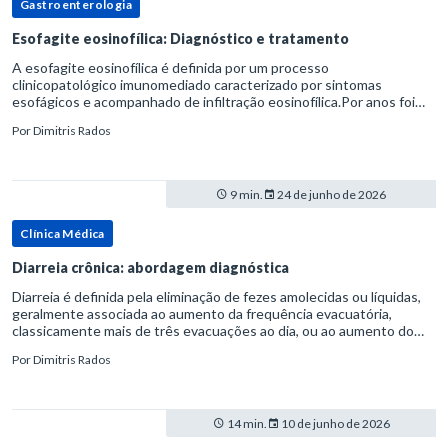
Gastroenterologia
Esofagite eosinofílica: Diagnóstico e tratamento
A esofagite eosinofílica é definida por um processo
clinicopatológico imunomediado caracterizado por sintomas
esofágicos e acompanhado de infiltração eosinofílica.Por anos foi
considerada uma manifestação dentro do espectro da doença do
Por
Dimitris Rados
refluxo gastr
9 min.
24 de junho de 2026
Clínica Médica
Diarreia crônica: abordagem diagnóstica
Diarreia é definida pela eliminação de fezes amolecidas ou líquidas,
geralmente associada ao aumento da frequência evacuatória,
classicamente mais de três evacuações ao dia, ou ao aumento do
volume fecal.Na prática, a consistência das fezes costuma s
Por
Dimitris Rados
14 min.
10 de junho de 2026