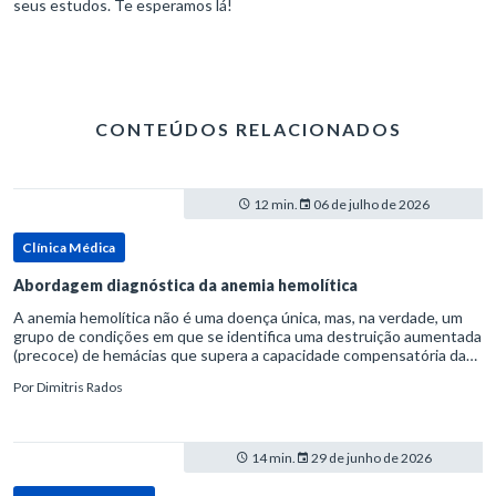
seus estudos. Te esperamos lá!
CONTEÚDOS RELACIONADOS
12 min.
06 de julho de 2026
Clínica Médica
Abordagem diagnóstica da anemia hemolítica
A anemia hemolítica não é uma doença única, mas, na verdade, um
grupo de condições em que se identifica uma destruição aumentada
(precoce) de hemácias que supera a capacidade compensatória da
medula óssea.Como a vida média normal da hemácia é de apro
Por
Dimitris Rados
14 min.
29 de junho de 2026