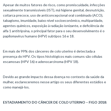
Apesar de muitos fatores de risco, como promiscuidade, infecções
sexualmente transmissíveis (IST), má higiene genital, desnutrição,
coitarca precoce, uso de anticoncepcional oral combinado (ACO),
tabagismo, imunidade, baixo nível socioeconômico, multiparidade,
agentes químicos, exposição à radiação ionizante, e deficiência de
alfa 1 antitripsina, o principal fator para o seu desenvolvimento é o
papilomavírus humano (HPV) subtipos 16 e 18.
Em mais de 99% dos cânceres de colo uterino é detectada a
presença do HPV. Os tipos histológicos mais comuns são células
escamosas (HPV 16) e adenocarcinoma (HPV 18).
Devido ao grande impacto dessa doença no contexto da saúde da
mulher, esclareceremos nesse artigo os seus diferentes estádios e
como manejá-los.
ESTADIAMENTO DO CÂNCER DE COLO UTERINO – FIGO 2018: