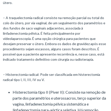
útero.
– A traquelectomia radical consiste na remoção parcial ou total do
colo do útero, por via vaginal, de um seguimento dos paramétrios e
dos fundos de saco vaginais adjacentes, associada à
linfadenectomia pélvica. É feita principalmente por
videolaparoscopia. É uma opção cirúrgica para pacientes que
desejam preservar o útero. Embora os dados de gravidez após esse
procedimento sejam escassos, alguns casos foram descritos. É
possível que a paciente apresente recorrência e, nesse caso, está
indicado tratamento definitivo com cirurgia ou radioterapia.
– Histerectomia radical: Pode ser classificada em histerectomia
radical tipo I, II, III, IV ou V.
Histerectomia tipo II (Piver II): Consiste na remoção de
parte dos paramétrios e uterossacros, terço superior da
vagina, linfadenectomia pélvica sistemática e
linfadenectomia para-aórtica seletiva. Há remoção