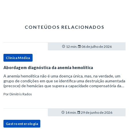
CONTEÚDOS RELACIONADOS
12 min.
06 de julho de 2026
Clínica Médica
Abordagem diagnóstica da anemia hemolítica
A anemia hemolítica não é uma doença única, mas, na verdade, um
grupo de condições em que se identifica uma destruição aumentada
(precoce) de hemácias que supera a capacidade compensatória da
medula óssea.Como a vida média normal da hemácia é de apro
Por
Dimitris Rados
14 min.
29 de junho de 2026
Gastroenterologia