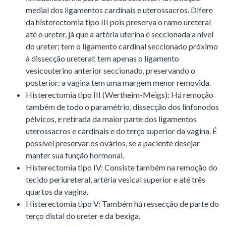
medial dos ligamentos cardinais e uterossacros. Difere
da histerectomia tipo III pois preserva o ramo ureteral
até o ureter, já que a artéria uterina é seccionada a nível
do ureter; tem o ligamento cardinal seccionado próximo
à dissecção ureteral; tem apenas o ligamento
vesicouterino anterior seccionado, preservando o
posterior; a vagina tem uma margem menor removida.
Histerectomia tipo III (Wertheim-Meigs): Há remoção
também de todo o paramétrio, dissecção dos linfonodos
pélvicos, e retirada da maior parte dos ligamentos
uterossacros e cardinais e do terço superior da vagina. É
possível preservar os ovários, se a paciente desejar
manter sua função hormonal.
Histerectomia tipo IV: Consiste também na remoção do
tecido periureteral, artéria vesical superior e até três
quartos da vagina.
Histerectomia tipo V: Também há ressecção de parte do
terço distal do ureter e da bexiga.