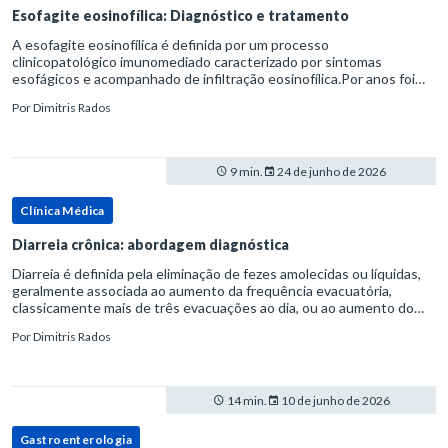
Esofagite eosinofílica: Diagnóstico e tratamento
A esofagite eosinofílica é definida por um processo
clinicopatológico imunomediado caracterizado por sintomas
esofágicos e acompanhado de infiltração eosinofílica.Por anos foi
considerada uma manifestação dentro do espectro da doença do
Por
Dimitris Rados
refluxo gastr
9 min.
24 de junho de 2026
Clínica Médica
Diarreia crônica: abordagem diagnóstica
Diarreia é definida pela eliminação de fezes amolecidas ou líquidas,
geralmente associada ao aumento da frequência evacuatória,
classicamente mais de três evacuações ao dia, ou ao aumento do
volume fecal.Na prática, a consistência das fezes costuma s
Por
Dimitris Rados
14 min.
10 de junho de 2026
Gastroenterologia