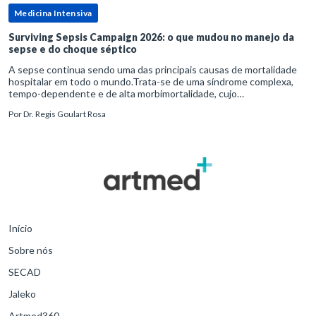
Medicina Intensiva
Surviving Sepsis Campaign 2026: o que mudou no manejo da
sepse e do choque séptico
A sepse continua sendo uma das principais causas de mortalidade
hospitalar em todo o mundo.Trata-se de uma síndrome complexa,
tempo-dependente e de alta morbimortalidade, cujo
reconhecimento precoce e manejo estruturado são determinantes
Por
Dr. Regis Goulart Rosa
para o desfe
Início
Sobre nós
SECAD
Jaleko
Artmed360