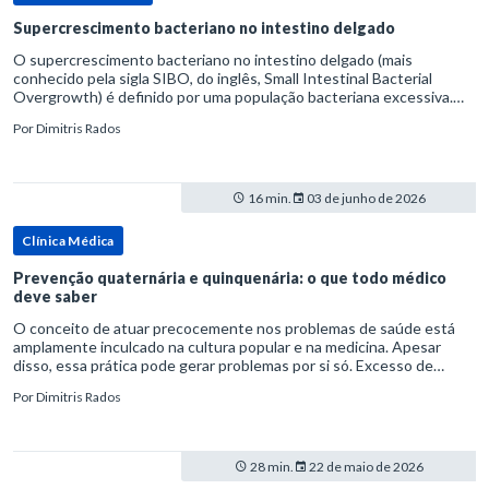
Supercrescimento bacteriano no intestino delgado
O supercrescimento bacteriano no intestino delgado (mais
conhecido pela sigla SIBO, do inglês, Small Intestinal Bacterial
Overgrowth) é definido por uma população bacteriana excessiva.
rata-se de uma forma específica de disbiose do trato digestivo. P
Por
Dimitris Rados
16 min.
03 de junho de 2026
Clínica Médica
Prevenção quaternária e quinquenária: o que todo médico
deve saber
O conceito de atuar precocemente nos problemas de saúde está
amplamente inculcado na cultura popular e na medicina. Apesar
disso, essa prática pode gerar problemas por si só. Excesso de
diagnósticos e de tratamentos podem advir de prevenção excessiva
Por
Dimitris Rados
28 min.
22 de maio de 2026