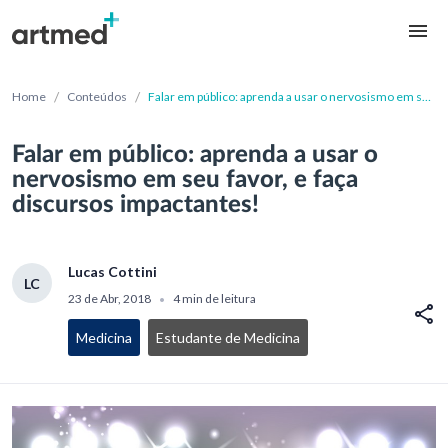
/
/
Home
Conteúdos
Falar em público: aprenda a usar o nervosismo em seu
favor, e faça discursos impactantes!
Falar em público: aprenda a usar o
nervosismo em seu favor, e faça
discursos impactantes!
Lucas Cottini
LC
23 de Abr, 2018
4 min de leitura
•
Medicina
Estudante de Medicina