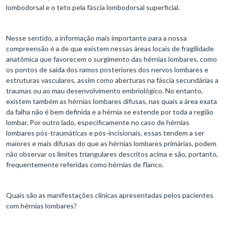
lombodorsal e o teto pela fáscia lombodorsal superficial.
Nesse sentido, a informação mais importante para a nossa
compreensão é a de que existem nessas áreas locais de fragilidade
anatômica que favorecem o surgimento das hérnias lombares, como
os pontos de saída dos ramos posteriores dos nervos lombares e
estruturas vasculares, assim como aberturas na fáscia secundárias a
traumas ou ao mau desenvolvimento embriológico. No entanto,
existem também as hérnias lombares difusas, nas quais a área exata
da falha não é bem definida e a hérnia se estende por toda a região
lombar. Por outro lado, especificamente no caso de hérnias
lombares pós-traumáticas e pós-incisionais, essas tendem a ser
maiores e mais difusas do que as hérnias lombares primárias, podem
não observar os limites triangulares descritos acima e são, portanto,
frequentemente referidas como hérnias de flanco.
Quais são as manifestações clínicas apresentadas pelos pacientes
com hérnias lombares?