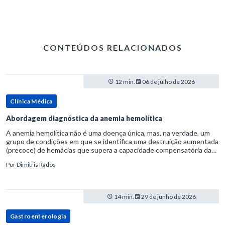
CONTEÚDOS RELACIONADOS
12 min.
06 de julho de 2026
Clínica Médica
Abordagem diagnóstica da anemia hemolítica
A anemia hemolítica não é uma doença única, mas, na verdade, um
grupo de condições em que se identifica uma destruição aumentada
(precoce) de hemácias que supera a capacidade compensatória da
medula óssea.Como a vida média normal da hemácia é de apro
Por
Dimitris Rados
14 min.
29 de junho de 2026
Gastroenterologia