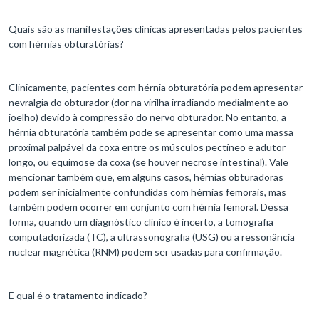
Quais são as manifestações clínicas apresentadas pelos pacientes
com hérnias obturatórias?
Clinicamente, pacientes com hérnia obturatória podem apresentar
nevralgia do obturador (dor na virilha irradiando medialmente ao
joelho) devido à compressão do nervo obturador. No entanto, a
hérnia obturatória também pode se apresentar como uma massa
proximal palpável da coxa entre os músculos pectíneo e adutor
longo, ou equimose da coxa (se houver necrose intestinal). Vale
mencionar também que, em alguns casos, hérnias obturadoras
podem ser inicialmente confundidas com hérnias femorais, mas
também podem ocorrer em conjunto com hérnia femoral. Dessa
forma, quando um diagnóstico clínico é incerto, a tomografia
computadorizada (TC), a ultrassonografia (USG) ou a ressonância
nuclear magnética (RNM) podem ser usadas para confirmação.
E qual é o tratamento indicado?