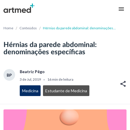
/
/
Home
Conteúdos
Hérnias da parede abdominal: denominações
específicas
Hérnias da parede abdominal:
denominações específicas
Beatriz Pêgo
BP
3 de Jul, 2019
16 min de leitura
•
Medicina
Estudante de Medicina