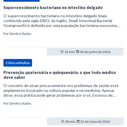
Supercrescimento bacteriano no intestino delgado
O supercrescimento bacteriano no intestino delgado (mais
conhecido pela sigla SIBO, do inglês, Small Intestinal Bacterial
Overgrowth) é definido por uma população bacteriana excessiva.
rata-se de uma forma específica de disbiose do trato digestivo. P
Por
Dimitris Rados
16 min.
03 de junho de 2026
Clínica Médica
Prevenção quaternária e quinquenária: o que todo médico
deve saber
O conceito de atuar precocemente nos problemas de saúde está
amplamente inculcado na cultura popular e na medicina. Apesar
disso, essa prática pode gerar problemas por si só. Excesso de
diagnósticos e de tratamentos podem advir de prevenção excessiva
Por
Dimitris Rados
28 min.
22 de maio de 2026