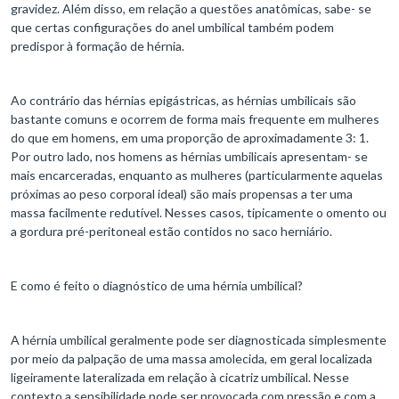
gravidez. Além disso, em relação a questões anatômicas, sabe- se
que certas configurações do anel umbilical também podem
predispor à formação de hérnia.
Ao contrário das hérnias epigástricas, as hérnias umbilicais são
bastante comuns e ocorrem de forma mais frequente em mulheres
do que em homens, em uma proporção de aproximadamente 3: 1.
Por outro lado, nos homens as hérnias umbilicais apresentam- se
mais encarceradas, enquanto as mulheres (particularmente aquelas
próximas ao peso corporal ideal) são mais propensas a ter uma
massa facilmente redutível. Nesses casos, tipicamente o omento ou
a gordura pré-peritoneal estão contidos no saco herniário.
E como é feito o diagnóstico de uma hérnia umbilical?
A hérnia umbilical geralmente pode ser diagnosticada simplesmente
por meio da palpação de uma massa amolecida, em geral localizada
ligeiramente lateralizada em relação à cicatriz umbilical. Nesse
contexto a sensibilidade pode ser provocada com pressão e com a