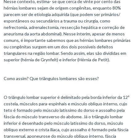
Nesse contexto, estima- se que cerca de vinte por cento das
hérnias lombares sejam de origem congênitas, enquanto 80%
parecem ser de etiologia adquirida (que podem ser primários/
espontâneos ou secundários a trauma ou cirurgia, como
nefrectomia, adrenalectomia, ressecção hepática e correção de
aneurisma da aorta abdominal). Nesse ínterim, apesar de menos
comuns, é importante sabermos que as hérnias lombares primárias
ou congênitas surgem em um dos dois possíveis defeitos
triangulares na região lombar. Sendo assim, elas são divididas em
superior (hérnia de Grynfelt) e inferior (Hérnia de Petit).
Como assim? Que triângulos lombares são esses?
O triângulo lombar superior é delimitado pela borda inferior da 12ª
costela, músculos para-espinhais e músculo oblíquo interno, cujo
teto é formado pelo músculo latíssimo do dorso e assoalho pela
fáscia do músculo transverso do abdome. Já o triângulo lombar
inferior é desenhado pelo músculo latíssimo do dorso, músculo
oblíquo externo e crista ilíaca, cujo assoalho é formado pela fáscia
transversal, aponeurose do músculo oblíquo interno, fáscia