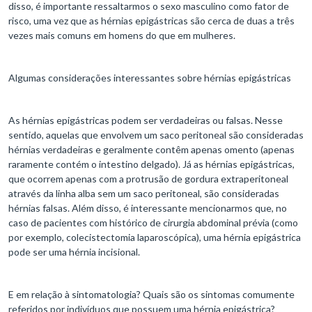
disso, é importante ressaltarmos o sexo masculino como fator de
risco, uma vez que as hérnias epigástricas são cerca de duas a três
vezes mais comuns em homens do que em mulheres.
Algumas considerações interessantes sobre hérnias epigástricas
As hérnias epigástricas podem ser verdadeiras ou falsas. Nesse
sentido, aquelas que envolvem um saco peritoneal são consideradas
hérnias verdadeiras e geralmente contêm apenas omento (apenas
raramente contém o intestino delgado). Já as hérnias epigástricas,
que ocorrem apenas com a protrusão de gordura extraperitoneal
através da linha alba sem um saco peritoneal, são consideradas
hérnias falsas. Além disso, é interessante mencionarmos que, no
caso de pacientes com histórico de cirurgia abdominal prévia (como
por exemplo, colecistectomia laparoscópica), uma hérnia epigástrica
pode ser uma hérnia incisional.
E em relação à sintomatologia? Quais são os sintomas comumente
referidos por indivíduos que possuem uma hérnia epigástrica?