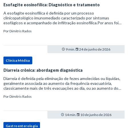
Esofagite eosinofílica: Diagnóstico e tratamento
A esofagite eosinofílica é definida por um processo
clinicopatológico imunomediado caracterizado por sintomas
esofágicos e acompanhado de infiltração eosinofílica.Por anos foi
considerada uma manifestação dentro do espectro da doença do
Por
Dimitris Rados
refluxo gastr
9 min.
24 de junho de 2026
Clínica Médica
Diarreia crônica: abordagem diagnóstica
Diarreia é definida pela eliminação de fezes amolecidas ou líquidas,
geralmente associada ao aumento da frequência evacuatória,
classicamente mais de três evacuações ao dia, ou ao aumento do
volume fecal.Na prática, a consistência das fezes costuma s
Por
Dimitris Rados
14 min.
10 de junho de 2026
Gastroenterologia