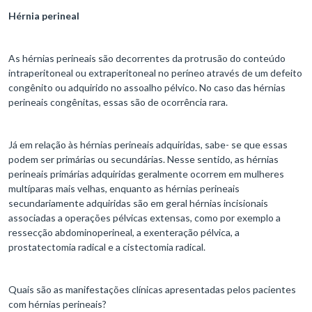
Hérnia perineal
As hérnias perineais são decorrentes da protrusão do conteúdo
intraperitoneal ou extraperitoneal no períneo através de um defeito
congênito ou adquirido no assoalho pélvico. No caso das hérnias
perineais congênitas, essas são de ocorrência rara.
Já em relação às hérnias perineais adquiridas, sabe- se que essas
podem ser primárias ou secundárias. Nesse sentido, as hérnias
perineais primárias adquiridas geralmente ocorrem em mulheres
multíparas mais velhas, enquanto as hérnias perineais
secundariamente adquiridas são em geral hérnias incisionais
associadas a operações pélvicas extensas, como por exemplo a
ressecção abdominoperineal, a exenteração pélvica, a
prostatectomia radical e a cistectomia radical.
Quais são as manifestações clínicas apresentadas pelos pacientes
com hérnias perineais?