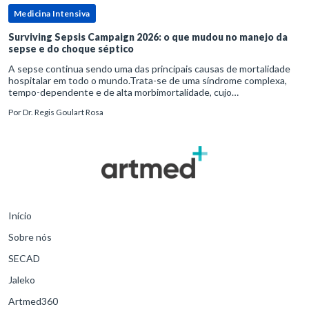
Medicina Intensiva
Surviving Sepsis Campaign 2026: o que mudou no manejo da
sepse e do choque séptico
A sepse continua sendo uma das principais causas de mortalidade
hospitalar em todo o mundo.Trata-se de uma síndrome complexa,
tempo-dependente e de alta morbimortalidade, cujo
reconhecimento precoce e manejo estruturado são determinantes
Por
Dr. Regis Goulart Rosa
para o desfe
Início
Sobre nós
SECAD
Jaleko
Artmed360