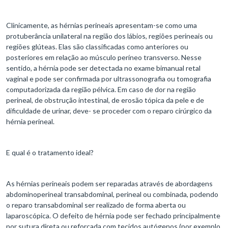
Clinicamente, as hérnias perineais apresentam-se como uma
protuberância unilateral na região dos lábios, regiões perineais ou
regiões glúteas. Elas são classificadas como anteriores ou
posteriores em relação ao músculo períneo transverso. Nesse
sentido, a hérnia pode ser detectada no exame bimanual retal
vaginal e pode ser confirmada por ultrassonografia ou tomografia
computadorizada da região pélvica. Em caso de dor na região
perineal, de obstrução intestinal, de erosão tópica da pele e de
dificuldade de urinar, deve- se proceder com o reparo cirúrgico da
hérnia perineal.
E qual é o tratamento ideal?
As hérnias perineais podem ser reparadas através de abordagens
abdominoperineal transabdominal, perineal ou combinada, podendo
o reparo transabdominal ser realizado de forma aberta ou
laparoscópica. O defeito de hérnia pode ser fechado principalmente
por sutura direta ou reforçada com tecidos autógenos (por exemplo,