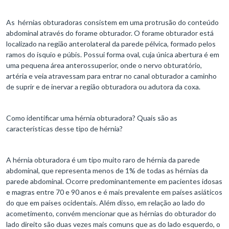
As hérnias obturadoras consistem em uma protrusão do conteúdo
abdominal através do forame obturador. O forame obturador está
localizado na região anterolateral da parede pélvica, formado pelos
ramos do ísquio e púbis. Possui forma oval, cuja única abertura é em
uma pequena área anterossuperior, onde o nervo obturatório,
artéria e veia atravessam para entrar no canal obturador a caminho
de suprir e de inervar a região obturadora ou adutora da coxa.
Como identificar uma hérnia obturadora? Quais são as
características desse tipo de hérnia?
A hérnia obturadora é um tipo muito raro de hérnia da parede
abdominal, que representa menos de 1% de todas as hérnias da
parede abdominal. Ocorre predominantemente em pacientes idosas
e magras entre 70 e 90 anos e é mais prevalente em países asiáticos
do que em países ocidentais. Além disso, em relação ao lado do
acometimento, convém mencionar que as hérnias do obturador do
lado direito são duas vezes mais comuns que as do lado esquerdo, o