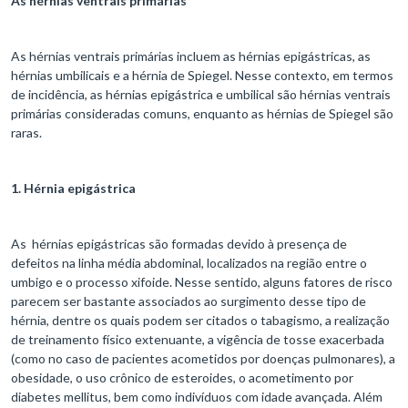
As hérnias ventrais primárias
As hérnias ventrais primárias incluem as hérnias epigástricas, as
hérnias umbilicais e a hérnia de Spiegel. Nesse contexto, em termos
de incidência, as hérnias epigástrica e umbilical são hérnias ventrais
primárias consideradas comuns, enquanto as hérnias de Spiegel são
raras.
1. Hérnia epigástrica
As hérnias epigástricas são formadas devido à presença de
defeitos na linha média abdominal, localizados na região entre o
umbigo e o processo xifoide. Nesse sentido, alguns fatores de risco
parecem ser bastante associados ao surgimento desse tipo de
hérnia, dentre os quais podem ser citados o tabagismo, a realização
de treinamento físico extenuante, a vigência de tosse exacerbada
(como no caso de pacientes acometidos por doenças pulmonares), a
obesidade, o uso crônico de esteroides, o acometimento por
diabetes mellitus, bem como indivíduos com idade avançada. Além