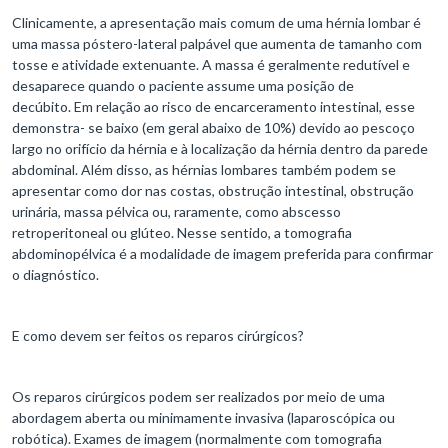
Clinicamente, a apresentação mais comum de uma hérnia lombar é
uma massa póstero-lateral palpável que aumenta de tamanho com
tosse e atividade extenuante. A massa é geralmente redutível e
desaparece quando o paciente assume uma posição de
decúbito. Em relação ao risco de encarceramento intestinal, esse
demonstra- se baixo (em geral abaixo de 10%) devido ao pescoço
largo no orifício da hérnia e à localização da hérnia dentro da parede
abdominal. Além disso, as hérnias lombares também podem se
apresentar como dor nas costas, obstrução intestinal, obstrução
urinária, massa pélvica ou, raramente, como abscesso
retroperitoneal ou glúteo. Nesse sentido, a tomografia
abdominopélvica é a modalidade de imagem preferida para confirmar
o diagnóstico.
E como devem ser feitos os reparos cirúrgicos?
Os reparos cirúrgicos podem ser realizados por meio de uma
abordagem aberta ou minimamente invasiva (laparoscópica ou
robótica). Exames de imagem (normalmente com tomografia