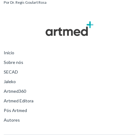
Por
Dr. Regis Goulart Rosa
para o desfe
Início
Sobre nós
SECAD
Jaleko
Artmed360
Artmed Editora
Pós Artmed
Autores