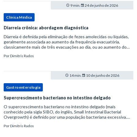
9 min.
24 de junho de 2026
Clínica Médica
Diarreia crônica: abordagem diagnóstica
Diarreia é definida pela eliminação de fezes amolecidas ou líquidas,
geralmente associada ao aumento da frequência evacuatória,
classicamente mais de três evacuações ao dia, ou ao aumento do
volume fecal.Na prática, a consistência das fezes costuma s
Por
Dimitris Rados
14 min.
10 de junho de 2026
Gastroenterologia
Supercrescimento bacteriano no intestino delgado
O supercrescimento bacteriano no intestino delgado (mais
conhecido pela sigla SIBO, do inglês, Small Intestinal Bacterial
Overgrowth) é definido por uma população bacteriana excessiva.
rata-se de uma forma específica de disbiose do trato digestivo. P
Por
Dimitris Rados