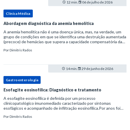
12 min.
06 de julho de 2026
Clínica Médica
Abordagem diagnóstica da anemia hemolítica
A anemia hemolítica não é uma doença única, mas, na verdade, um
grupo de condições em que se identifica uma destruição aumentada
(precoce) de hemácias que supera a capacidade compensatória da
medula óssea.Como a vida média normal da hemácia é de apro
Por
Dimitris Rados
14 min.
29 de junho de 2026
Gastroenterologia
Esofagite eosinofílica: Diagnóstico e tratamento
A esofagite eosinofílica é definida por um processo
clinicopatológico imunomediado caracterizado por sintomas
esofágicos e acompanhado de infiltração eosinofílica.Por anos foi
considerada uma manifestação dentro do espectro da doença do
Por
Dimitris Rados
refluxo gastr