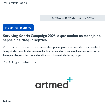
Por
Dimitris Rados
28 min.
22 de maio de 2026
Medicina Intensiva
Surviving Sepsis Campaign 2026: o que mudou no manejo da
sepse e do choque séptico
A sepse continua sendo uma das principais causas de mortalidade
hospitalar em todo o mundo.Trata-se de uma síndrome complexa,
tempo-dependente e de alta morbimortalidade, cujo
reconhecimento precoce e manejo estruturado são determinantes
Por
Dr. Regis Goulart Rosa
para o desfe
Início