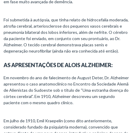
em fase muito avançada de demência.
Foi submetida à autópsia, que tinha relato de hidrocefalia moderada,
atrofia cerebral, arteriosclerose dos pequenos vasos cerebrais e
pneumonia bilateral dos lobos inferiores, além de nefrite. O cérebro
da paciente foi enviado, em conjunto com seu prontuário, ao Dr.
Alzheimer. O tecido cerebral demonstrava placas senis e
degeneração neurofibrilar (ainda não era conhecida até então).
AS APRESENTAÇÕES DE ALOIS ALZHEIMER:
Em novembro do ano de falecimento de August Deter, Dr. Alzheimer
apresentou o caso anatomoclínico no Encontro da Sociedade Alemã
de Alienistas do Sudoeste sob o título de “Uma estranha doença do
córtex cerebral”. Em 1910, Alzheimer descreveu um segundo
paciente com o mesmo quadro clínico.
Em julho de 1910, Emil Kraepelin (como dito anteriormente,
considerado fundado da psiquiatria moderna), convencido que