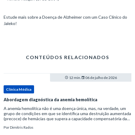
Estude mais sobre a Doença de Alzheimer com um Caso Clínico do
Jaleko!
CONTEÚDOS RELACIONADOS
12 min.
06 de julho de 2026
Clínica Médica
Abordagem diagnóstica da anemia hemolítica
A anemia hemolítica não é uma doença única, mas, na verdade, um
grupo de condições em que se identifica uma destruição aumentada
(precoce) de hemácias que supera a capacidade compensatória da
medula óssea.Como a vida média normal da hemácia é de apro
Por
Dimitris Rados