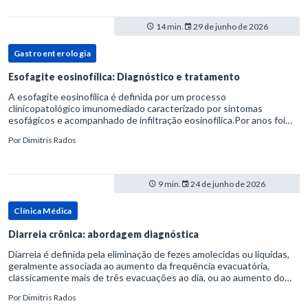
14 min.
29 de junho de 2026
Gastroenterologia
Esofagite eosinofílica: Diagnóstico e tratamento
A esofagite eosinofílica é definida por um processo
clinicopatológico imunomediado caracterizado por sintomas
esofágicos e acompanhado de infiltração eosinofílica.Por anos foi
considerada uma manifestação dentro do espectro da doença do
Por
Dimitris Rados
refluxo gastr
9 min.
24 de junho de 2026
Clínica Médica
Diarreia crônica: abordagem diagnóstica
Diarreia é definida pela eliminação de fezes amolecidas ou líquidas,
geralmente associada ao aumento da frequência evacuatória,
classicamente mais de três evacuações ao dia, ou ao aumento do
volume fecal.Na prática, a consistência das fezes costuma s
Por
Dimitris Rados