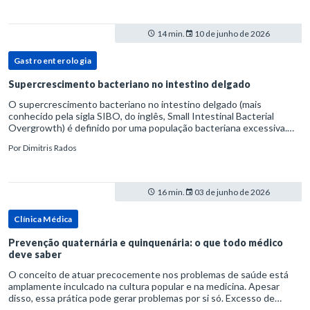
14 min.
10 de junho de 2026
Gastroenterologia
Supercrescimento bacteriano no intestino delgado
O supercrescimento bacteriano no intestino delgado (mais
conhecido pela sigla SIBO, do inglês, Small Intestinal Bacterial
Overgrowth) é definido por uma população bacteriana excessiva.
rata-se de uma forma específica de disbiose do trato digestivo. P
Por
Dimitris Rados
16 min.
03 de junho de 2026
Clínica Médica
Prevenção quaternária e quinquenária: o que todo médico
deve saber
O conceito de atuar precocemente nos problemas de saúde está
amplamente inculcado na cultura popular e na medicina. Apesar
disso, essa prática pode gerar problemas por si só. Excesso de
diagnósticos e de tratamentos podem advir de prevenção excessiva