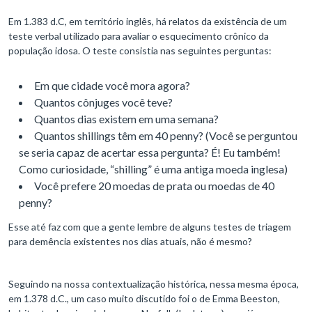
Em 1.383 d.C, em território inglês, há relatos da existência de um
teste verbal utilizado para avaliar o esquecimento crônico da
população idosa. O teste consistia nas seguintes perguntas:
Em que cidade você mora agora?
Quantos cônjuges você teve?
Quantos dias existem em uma semana?
Quantos shillings têm em 40 penny? (Você se perguntou
se seria capaz de acertar essa pergunta? É! Eu também!
Como curiosidade, “shilling” é uma antiga moeda inglesa)
Você prefere 20 moedas de prata ou moedas de 40
penny?
Esse até faz com que a gente lembre de alguns testes de triagem
para demência existentes nos dias atuais, não é mesmo?
Seguindo na nossa contextualização histórica, nessa mesma época,
em 1.378 d.C., um caso muito discutido foi o de Emma Beeston,