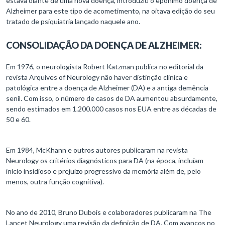
estava diante de uma nova doença, introduziu o epônimo doença de
Alzheimer para este tipo de acometimento, na oitava edição do seu
tratado de psiquiatria lançado naquele ano.
CONSOLIDAÇÃO DA DOENÇA DE ALZHEIMER:
Em 1976, o neurologista Robert Katzman publica no editorial da
revista Arquives of Neurology não haver distinção clínica e
patológica entre a doença de Alzheimer (DA) e a antiga demência
senil. Com isso, o número de casos de DA aumentou absurdamente,
sendo estimados em 1.200.000 casos nos EUA entre as décadas de
50 e 60.
Em 1984, McKhann e outros autores publicaram na revista
Neurology os critérios diagnósticos para DA (na época, incluíam
início insidioso e prejuízo progressivo da memória além de, pelo
menos, outra função cognitiva).
No ano de 2010, Bruno Dubois e colaboradores publicaram na The
Lancet Neurology uma revisão da definição de DA. Com avanços no