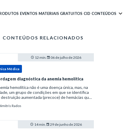
PRODUTOS
EVENTOS
MATERIAIS GRATUITOS
CID
CONTEÚDOS
CONTEÚDOS RELACIONADOS
12 min.
06 de julho de 2026
nica Médica
rdagem diagnóstica da anemia hemolítica
emia hemolítica não é uma doença única, mas, na
ade, um grupo de condições em que se identifica
 destruição aumentada (precoce) de hemácias que
era a capacidade compensatória da medula
Dimitris Rados
a.Como a vida média normal da hemácia é de apro
14 min.
29 de junho de 2026