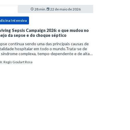
28 min.
22 de maio de 2026
dicina Intensiva
viving Sepsis Campaign 2026: o que mudou no
ejo da sepse e do choque séptico
pse continua sendo uma das principais causas de
alidade hospitalar em todo o mundo.Trata-se de
 síndrome complexa, tempo-dependente e de alta
bimortalidade, cujo reconhecimento precoce e
r. Regis Goulart Rosa
ejo estruturado são determinantes para o desfe