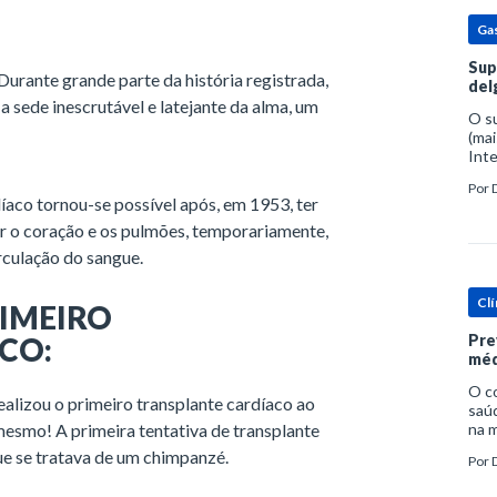
Ga
Sup
Durante grande parte da história registrada,
del
sede inescrutável e latejante da alma, um
O s
(mai
Inte
popu
Por
espe
díaco tornou-se possível após, em 1953, ter
r o coração e os pulmões, temporariamente,
rculação do sangue.
Clí
RIMEIRO
CO:
Pre
méd
O c
alizou o primeiro transplante cardíaco ao
saúd
mesmo! A primeira tentativa de transplante
na m
prob
e se tratava de um chimpanzé.
Por
tra