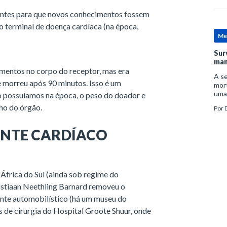
ontes para que novos conhecimentos fossem
 terminal de doença cardíaca (na época,
Me
Sur
man
imentos no corpo do receptor, mas era
A se
 morreu após 90 minutos. Isso é um
mort
uma
o possuíamos na época, o peso do doador e
mor
ho do órgão.
Por
D
man
ANTE CARDÍACO
África do Sul (ainda sob regime do
ristiaan Neethling Barnard removeu o
nte automobilístico (há um museu do
s de cirurgia do Hospital Groote Shuur, onde