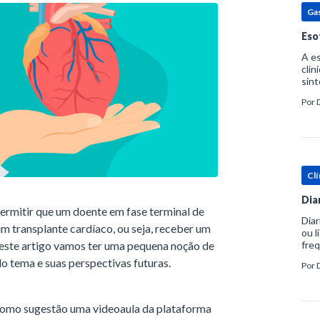
Ga
Eso
A es
clin
sint
eosi
Por
dent
Clí
Dia
ermitir que um doente em fase terminal de
Diar
m transplante cardíaco, ou seja, receber um
ou l
Neste artigo vamos ter uma pequena noção de
freq
evac
do tema e suas perspectivas futuras.
Por
prát
como sugestão uma videoaula da plataforma