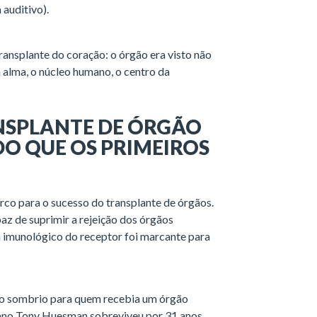
 auditivo).
nsplante do coração: o órgão era visto não
 alma, o núcleo humano, o centro da
NSPLANTE DE ÓRGÃO
DO QUE OS PRIMEIROS
rco para o sucesso do transplante de órgãos.
z de suprimir a rejeição dos órgãos
 imunológico do receptor foi marcante para
ão sombrio para quem recebia um órgão
ano Tony Huesman sobreviveu por 31 anos