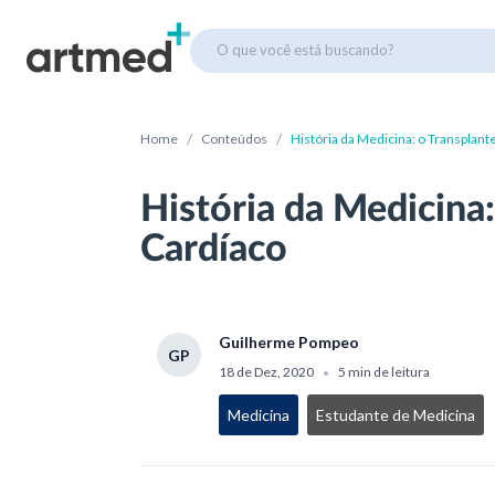
O que você está buscando?
/
/
Home
Conteúdos
História da Medicina: o Transplant
História da Medicina:
Cardíaco
Guilherme Pompeo
GP
18 de Dez, 2020
5 min de leitura
•
Medicina
Estudante de Medicina