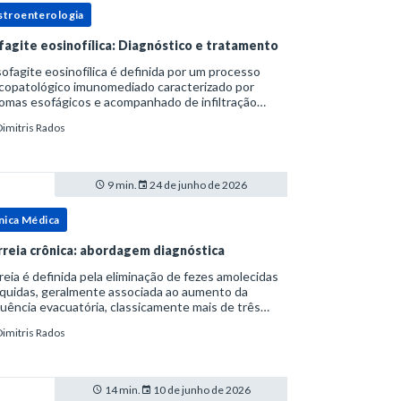
stroenterologia
fagite eosinofílica: Diagnóstico e tratamento
ofagite eosinofílica é definida por um processo
icopatológico imunomediado caracterizado por
omas esofágicos e acompanhado de infiltração
nofílica.Por anos foi considerada uma manifestação
Dimitris Rados
ro do espectro da doença do refluxo gastr
9 min.
24 de junho de 2026
nica Médica
rreia crônica: abordagem diagnóstica
reia é definida pela eliminação de fezes amolecidas
íquidas, geralmente associada ao aumento da
uência evacuatória, classicamente mais de três
uações ao dia, ou ao aumento do volume fecal.Na
Dimitris Rados
ica, a consistência das fezes costuma s
14 min.
10 de junho de 2026