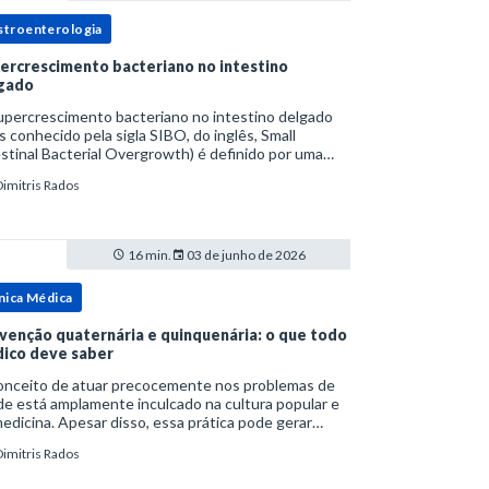
stroenterologia
ercrescimento bacteriano no intestino
gado
upercrescimento bacteriano no intestino delgado
s conhecido pela sigla SIBO, do inglês, Small
stinal Bacterial Overgrowth) é definido por uma
lação bacteriana excessiva. rata-se de uma forma
Dimitris Rados
cífica de disbiose do trato digestivo. P
16 min.
03 de junho de 2026
nica Médica
venção quaternária e quinquenária: o que todo
ico deve saber
onceito de atuar precocemente nos problemas de
e está amplamente inculcado na cultura popular e
edicina. Apesar disso, essa prática pode gerar
lemas por si só. Excesso de diagnósticos e de
Dimitris Rados
tamentos podem advir de prevenção excessiva