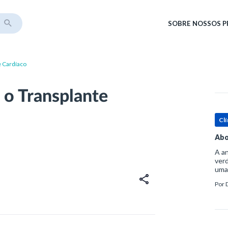
SOBRE
NOSSOS 
e Cardíaco
 o Transplante
Clí
Abo
A an
verd
uma
sup
Por
ósse