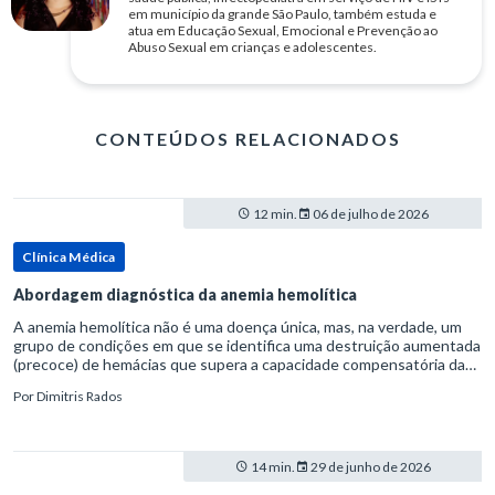
em município da grande São Paulo, também estuda e
atua em Educação Sexual, Emocional e Prevenção ao
Abuso Sexual em crianças e adolescentes.
CONTEÚDOS RELACIONADOS
12 min.
06 de julho de 2026
Clínica Médica
Abordagem diagnóstica da anemia hemolítica
A anemia hemolítica não é uma doença única, mas, na verdade, um
grupo de condições em que se identifica uma destruição aumentada
(precoce) de hemácias que supera a capacidade compensatória da
medula óssea.Como a vida média normal da hemácia é de apro
Por
Dimitris Rados
14 min.
29 de junho de 2026