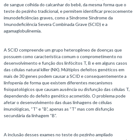
de sangue colhida do calcanhar do bebê, da mesma forma que o
teste do pezinho tradicional, e permitem identificar precocemente
imunodeficiências graves, como a Síndrome Síndrome da
Imunodeficiência Severa Combinada Grave (SCID) e a
agamaglobulinemia.
A SCID compreende um grupo heterogêneo de doenças que
possuem como característica comum o comprometimento no
desenvolvimento e função dos linfócitos T, B e em alguns casos
das células natural killer (NK). Múltiplos defeitos genéticos em
mais de 30 genes podem causar a SCID e consequentemente a
linfopenia de forma que existem diferentes mecanismos
fisiopatológicos que causam ausência ou disfunção das células T,
dependendo do defeito genético acometido. O problema pode
afetar o desenvolvimento das duas linhagens de células
imunológicas, “T” e “B”, apenas as “T” mas com disfunção
secundária da linhagem “B”.
A inclusão desses exames no teste do pezinho ampliado