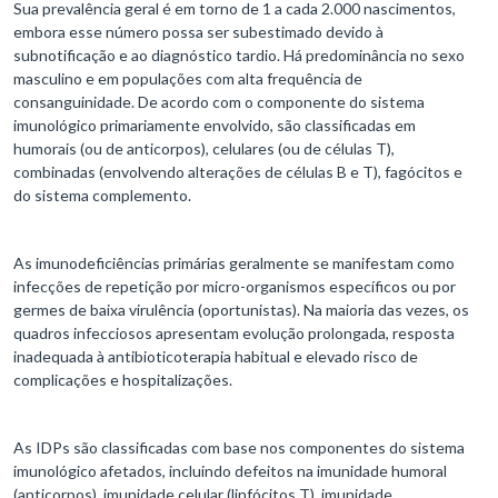
Sua prevalência geral é em torno de 1 a cada 2.000 nascimentos,
embora esse número possa ser subestimado devido à
subnotificação e ao diagnóstico tardio. Há predominância no sexo
masculino e em populações com alta frequência de
consanguinidade. De acordo com o componente do sistema
imunológico primariamente envolvido, são classificadas em
humorais (ou de anticorpos), celulares (ou de células T),
combinadas (envolvendo alterações de células B e T), fagócitos e
do sistema complemento.
As imunodeficiências primárias geralmente se manifestam como
infecções de repetição por micro-organismos específicos ou por
germes de baixa virulência (oportunistas). Na maioria das vezes, os
quadros infecciosos apresentam evolução prolongada, resposta
inadequada à antibioticoterapia habitual e elevado risco de
complicações e hospitalizações.
As IDPs são classificadas com base nos componentes do sistema
imunológico afetados, incluindo defeitos na imunidade humoral
(anticorpos), imunidade celular (linfócitos T), imunidade