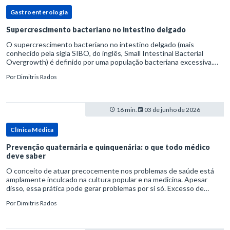
Gastroenterologia
Supercrescimento bacteriano no intestino delgado
O supercrescimento bacteriano no intestino delgado (mais
conhecido pela sigla SIBO, do inglês, Small Intestinal Bacterial
Overgrowth) é definido por uma população bacteriana excessiva.
rata-se de uma forma específica de disbiose do trato digestivo. P
Por
Dimitris Rados
16 min.
03 de junho de 2026
Clínica Médica
Prevenção quaternária e quinquenária: o que todo médico
deve saber
O conceito de atuar precocemente nos problemas de saúde está
amplamente inculcado na cultura popular e na medicina. Apesar
disso, essa prática pode gerar problemas por si só. Excesso de
diagnósticos e de tratamentos podem advir de prevenção excessiva
Por
Dimitris Rados