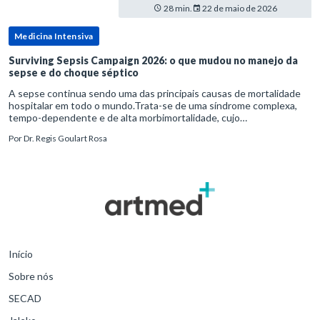
28 min.
22 de maio de 2026
Medicina Intensiva
Surviving Sepsis Campaign 2026: o que mudou no manejo da
sepse e do choque séptico
A sepse continua sendo uma das principais causas de mortalidade
hospitalar em todo o mundo.Trata-se de uma síndrome complexa,
tempo-dependente e de alta morbimortalidade, cujo
reconhecimento precoce e manejo estruturado são determinantes
Por
Dr. Regis Goulart Rosa
para o desfe
Início
Sobre nós
SECAD