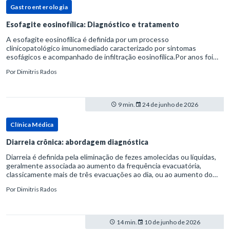
Gastroenterologia
Esofagite eosinofílica: Diagnóstico e tratamento
A esofagite eosinofílica é definida por um processo
clinicopatológico imunomediado caracterizado por sintomas
esofágicos e acompanhado de infiltração eosinofílica.Por anos foi
considerada uma manifestação dentro do espectro da doença do
Por
Dimitris Rados
refluxo gastr
9 min.
24 de junho de 2026
Clínica Médica
Diarreia crônica: abordagem diagnóstica
Diarreia é definida pela eliminação de fezes amolecidas ou líquidas,
geralmente associada ao aumento da frequência evacuatória,
classicamente mais de três evacuações ao dia, ou ao aumento do
volume fecal.Na prática, a consistência das fezes costuma s
Por
Dimitris Rados
14 min.
10 de junho de 2026