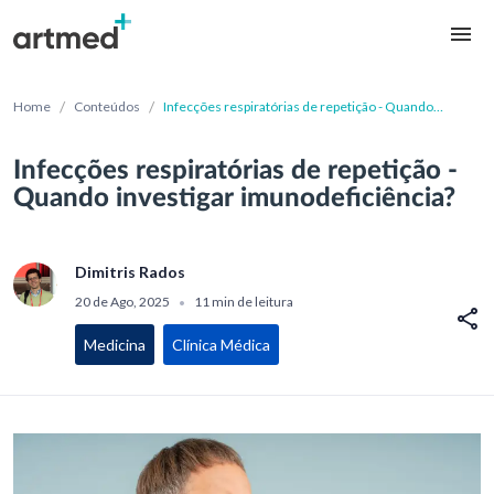
/
/
Home
Conteúdos
Infecções respiratórias de repetição - Quando
investigar imunodeficiência?
Infecções respiratórias de repetição -
Quando investigar imunodeficiência?
Dimitris Rados
20 de Ago, 2025
11 min de leitura
•
Medicina
Clínica Médica