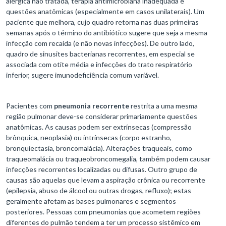
alérgica não tratada, terapia antimicrobiana inadequada e
questões anatômicas (especialmente em casos unilaterais). Um
paciente que melhora, cujo quadro retorna nas duas primeiras
semanas após o término do antibiótico sugere que seja a mesma
infecção com recaída (e não novas infecções). De outro lado,
quadro de sinusites bacterianas recorrentes, em especial se
associada com otite média e infecções do trato respiratório
inferior, sugere imunodeficiência comum variável.
Pacientes com
pneumonia recorrente
restrita a uma mesma
região pulmonar deve-se considerar primariamente questões
anatômicas. As causas podem ser extrínsecas (compressão
brônquica, neoplasia) ou intrínsecas (corpo estranho,
bronquiectasia, broncomalácia). Alterações traqueais, como
traqueomalácia ou traqueobroncomegalia, também podem causar
infecções recorrentes localizadas ou difusas. Outro grupo de
causas são aquelas que levam a aspiração crônica ou recorrente
(epilepsia, abuso de álcool ou outras drogas, refluxo); estas
geralmente afetam as bases pulmonares e segmentos
posteriores. Pessoas com pneumonias que acometem regiões
diferentes do pulmão tendem a ter um processo sistêmico em