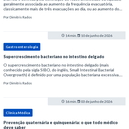
geralmente associada ao aumento da frequência evacuatória,
classicamente mais de três evacuações ao dia, ou ao aumento do
volume fecal.Na prática, a consistência das fezes costuma s
Por
Dimitris Rados
14 min.
10 de junho de 2026
Gastroenterologia
Supercrescimento bacteriano no intestino delgado
O supercrescimento bacteriano no intestino delgado (mais
conhecido pela sigla SIBO, do inglês, Small Intestinal Bacterial
Overgrowth) é definido por uma população bacteriana excessiva.
rata-se de uma forma específica de disbiose do trato digestivo. P
Por
Dimitris Rados
16 min.
03 de junho de 2026
Clínica Médica
Prevenção quaternária e quinquenária: o que todo médico
deve saber