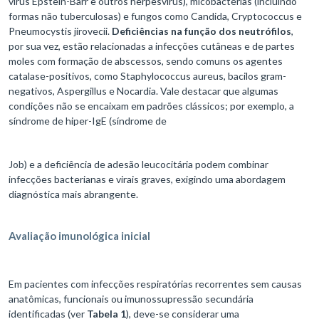
vírus Epstein-Barr e outros herpesvírus), micobactérias (incluindo
formas não tuberculosas) e fungos como Candida, Cryptococcus e
Pneumocystis jirovecii.
Deficiências na função dos neutrófilos
,
por sua vez, estão relacionadas a infecções cutâneas e de partes
moles com formação de abscessos, sendo comuns os agentes
catalase-positivos, como Staphylococcus aureus, bacilos gram-
negativos, Aspergillus e Nocardia. Vale destacar que algumas
condições não se encaixam em padrões clássicos; por exemplo, a
síndrome de hiper-IgE (síndrome de
Job) e a deficiência de adesão leucocitária podem combinar
infecções bacterianas e virais graves, exigindo uma abordagem
diagnóstica mais abrangente.
Avaliação imunológica inicial
Em pacientes com infecções respiratórias recorrentes sem causas
anatômicas, funcionais ou imunossupressão secundária
identificadas (ver
Tabela 1
), deve-se considerar uma