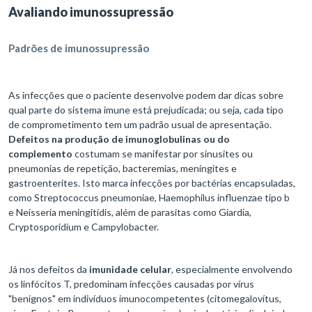
Avaliando imunossupressão
Padrões de imunossupressão
As infecções que o paciente desenvolve podem dar dicas sobre
qual parte do sistema imune está prejudicada; ou seja, cada tipo
de comprometimento tem um padrão usual de apresentação.
Defeitos na produção de imunoglobulinas ou do
complemento
costumam se manifestar por sinusites ou
pneumonias de repetição, bacteremias, meningites e
gastroenterites. Isto marca infecções por bactérias encapsuladas,
como Streptococcus pneumoniae, Haemophilus influenzae tipo b
e Neisseria meningitidis, além de parasitas como Giardia,
Cryptosporidium e Campylobacter.
Já nos defeitos da
imunidade celular
, especialmente envolvendo
os linfócitos T, predominam infecções causadas por vírus
"benignos" em indivíduos imunocompetentes (citomegalovítus,