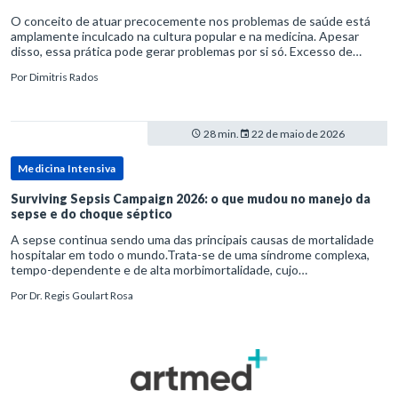
O conceito de atuar precocemente nos problemas de saúde está
amplamente inculcado na cultura popular e na medicina. Apesar
disso, essa prática pode gerar problemas por si só. Excesso de
diagnósticos e de tratamentos podem advir de prevenção excessiva
Por
Dimitris Rados
28 min.
22 de maio de 2026
Medicina Intensiva
Surviving Sepsis Campaign 2026: o que mudou no manejo da
sepse e do choque séptico
A sepse continua sendo uma das principais causas de mortalidade
hospitalar em todo o mundo.Trata-se de uma síndrome complexa,
tempo-dependente e de alta morbimortalidade, cujo
reconhecimento precoce e manejo estruturado são determinantes
Por
Dr. Regis Goulart Rosa
para o desfe