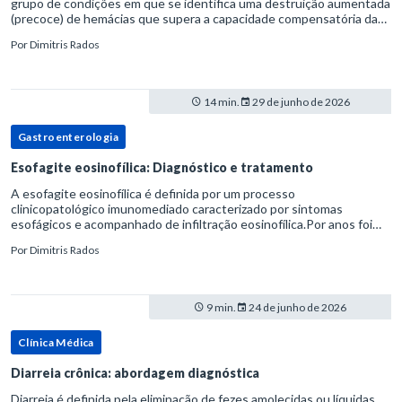
grupo de condições em que se identifica uma destruição aumentada
(precoce) de hemácias que supera a capacidade compensatória da
medula óssea.Como a vida média normal da hemácia é de apro
Por
Dimitris Rados
14 min.
29 de junho de 2026
Gastroenterologia
Esofagite eosinofílica: Diagnóstico e tratamento
A esofagite eosinofílica é definida por um processo
clinicopatológico imunomediado caracterizado por sintomas
esofágicos e acompanhado de infiltração eosinofílica.Por anos foi
considerada uma manifestação dentro do espectro da doença do
Por
Dimitris Rados
refluxo gastr
9 min.
24 de junho de 2026
Clínica Médica
Diarreia crônica: abordagem diagnóstica
Diarreia é definida pela eliminação de fezes amolecidas ou líquidas,