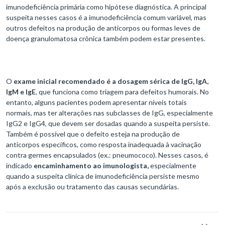
imunodeficiência primária como hipótese diagnóstica. A principal
suspeita nesses casos é a imunodeficiência comum variável, mas
outros defeitos na produção de anticorpos ou formas leves de
doença granulomatosa crônica também podem estar presentes.
O
exame inicial recomendado é a dosagem sérica de IgG, IgA,
IgM e IgE
, que funciona como triagem para defeitos humorais. No
entanto, alguns pacientes podem apresentar níveis totais
normais, mas ter alterações nas subclasses de IgG, especialmente
IgG2 e IgG4, que devem ser dosadas quando a suspeita persiste.
Também é possível que o defeito esteja na produção de
anticorpos específicos, como resposta inadequada à vacinação
contra germes encapsulados (ex.: pneumococo). Nesses casos, é
indicado
encaminhamento ao imunologista,
especialmente
quando a suspeita clínica de imunodeficiência persiste mesmo
após a exclusão ou tratamento das causas secundárias.