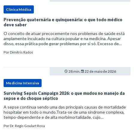
Clínica Médica
Prevenção quaternária e quinquenária: o que todo médico
deve saber
O conceito de atuar precocemente nos problemas de saúde está
amplamente inculcado na cultura popular e na medicina. Apesar
disso, essa prática pode gerar problemas por si só. Excesso de
diagnósticos e de tratamentos podem advir de prevenção excessiva
Por
Dimitris Rados
28 min.
22 de maio de 2026
Medicina Intensiva
Surviving Sepsis Campaign 2026: o que mudou no manejo da
sepse e do choque séptico
A sepse continua sendo uma das principais causas de mortalidade
hospitalar em todo o mundo.Trata-se de uma síndrome complexa,
tempo-dependente e de alta morbimortalidade, cujo
reconhecimento precoce e manejo estruturado são determinantes
Por
Dr. Regis Goulart Rosa
para o desfe