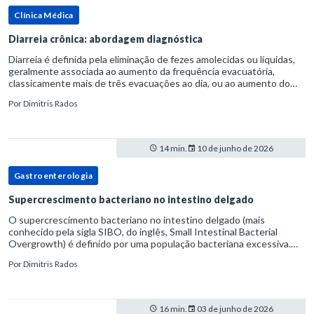
Clínica Médica
Diarreia crônica: abordagem diagnóstica
Diarreia é definida pela eliminação de fezes amolecidas ou líquidas,
geralmente associada ao aumento da frequência evacuatória,
classicamente mais de três evacuações ao dia, ou ao aumento do
volume fecal.Na prática, a consistência das fezes costuma s
Por
Dimitris Rados
14 min.
10 de junho de 2026
Gastroenterologia
Supercrescimento bacteriano no intestino delgado
O supercrescimento bacteriano no intestino delgado (mais
conhecido pela sigla SIBO, do inglês, Small Intestinal Bacterial
Overgrowth) é definido por uma população bacteriana excessiva.
rata-se de uma forma específica de disbiose do trato digestivo. P
Por
Dimitris Rados
16 min.
03 de junho de 2026