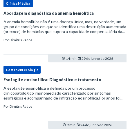
Clínica Médica
Abordagem diagnóstica da anemia hemolítica
A anemia hemolítica não é uma doença única, mas, na verdade, um
grupo de condições em que se identifica uma destruição aumentada
(precoce) de hemácias que supera a capacidade compensatória da
medula óssea.Como a vida média normal da hemácia é de apro
Por
Dimitris Rados
14 min.
29 de junho de 2026
Gastroenterologia
Esofagite eosinofílica: Diagnóstico e tratamento
A esofagite eosinofílica é definida por um processo
clinicopatológico imunomediado caracterizado por sintomas
esofágicos e acompanhado de infiltração eosinofílica.Por anos foi
considerada uma manifestação dentro do espectro da doença do
Por
Dimitris Rados
refluxo gastr
9 min.
24 de junho de 2026