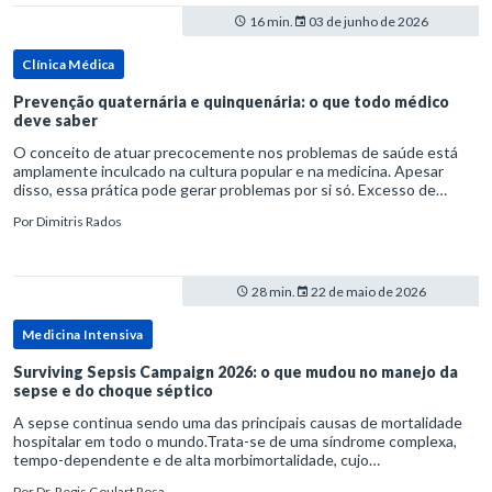
16 min.
03 de junho de 2026
Clínica Médica
Prevenção quaternária e quinquenária: o que todo médico
deve saber
O conceito de atuar precocemente nos problemas de saúde está
amplamente inculcado na cultura popular e na medicina. Apesar
disso, essa prática pode gerar problemas por si só. Excesso de
diagnósticos e de tratamentos podem advir de prevenção excessiva
Por
Dimitris Rados
28 min.
22 de maio de 2026
Medicina Intensiva
Surviving Sepsis Campaign 2026: o que mudou no manejo da
sepse e do choque séptico
A sepse continua sendo uma das principais causas de mortalidade
hospitalar em todo o mundo.Trata-se de uma síndrome complexa,
tempo-dependente e de alta morbimortalidade, cujo
reconhecimento precoce e manejo estruturado são determinantes
Por
Dr. Regis Goulart Rosa