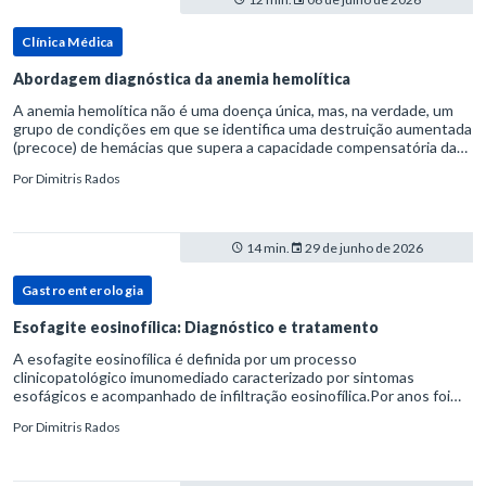
Clínica Médica
Abordagem diagnóstica da anemia hemolítica
A anemia hemolítica não é uma doença única, mas, na verdade, um
grupo de condições em que se identifica uma destruição aumentada
(precoce) de hemácias que supera a capacidade compensatória da
medula óssea.Como a vida média normal da hemácia é de apro
Por
Dimitris Rados
14 min.
29 de junho de 2026
Gastroenterologia
Esofagite eosinofílica: Diagnóstico e tratamento
A esofagite eosinofílica é definida por um processo
clinicopatológico imunomediado caracterizado por sintomas
esofágicos e acompanhado de infiltração eosinofílica.Por anos foi
considerada uma manifestação dentro do espectro da doença do
Por
Dimitris Rados
refluxo gastr