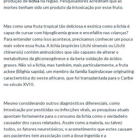
produção de
lichia
na região. Pesquisadores acreditam que as
mortes tenham sido um produto da intoxicação por esse fruto.
Mas como uma fruta tropical tão deliciosa e exótica como a lichia é
capaz de cursar com hipoglicemia grave e encefalite nas crianças?
Para entender como isso acontece, precisamos conhecer um pouco
mais sobre essa fruta. A lichia (espécies Litchi sinensis ou Litchi
chinensis) contém aminoácidos que são capazes de alterar o
metabolismo da gliconeogênese e da beta-oxidação de ácidos
graxos. Não só a lichia, mas também, mais particularmente, a fruta
ackee (Blighia sapida), um membro da família Sapindaceae originating
característica do oeste africano, que foi transplantada para o Caribe
no século XVIII.
Mesmo considerando outros diagnósticos diferenciais, como
intoxicação por pesticidas ou infecções virais, as pesquisas atuais
apontam fortemente para o consumo da lichia como o verdadeiro
causador dos casos relatados. Assim como a maioria, ou talvez
todos, os fatores neurotóxicos, o acometimento que estes causam
aos pacientes tem associação com a dose ingerida e a