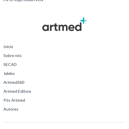
para o desfe
Início
Sobre nós
SECAD
Jaleko
Artmed360
Artmed Editora
Pós Artmed
Autores