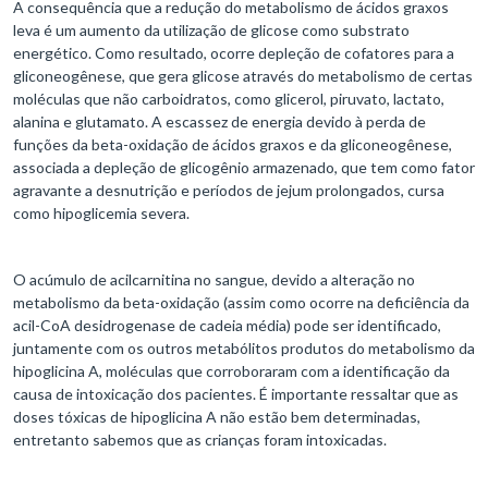
A consequência que a redução do metabolismo de ácidos graxos
leva é um aumento da utilização de glicose como substrato
energético. Como resultado, ocorre depleção de cofatores para a
gliconeogênese, que gera glicose através do metabolismo de certas
moléculas que não carboidratos, como glicerol, piruvato, lactato,
alanina e glutamato. A escassez de energia devido à perda de
funções da beta-oxidação de ácidos graxos e da gliconeogênese,
associada a depleção de glicogênio armazenado, que tem como fator
agravante a desnutrição e períodos de jejum prolongados, cursa
como hipoglicemia severa.
O acúmulo de acilcarnitina no sangue, devido a alteração no
metabolismo da beta-oxidação (assim como ocorre na deficiência da
acil-CoA desidrogenase de cadeia média) pode ser identificado,
juntamente com os outros metabólitos produtos do metabolismo da
hipoglicina A, moléculas que corroboraram com a identificação da
causa de intoxicação dos pacientes. É importante ressaltar que as
doses tóxicas de hipoglicina A não estão bem determinadas,
entretanto sabemos que as crianças foram intoxicadas.