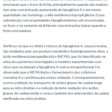
mostraram que o fruto de lichia, principalmente quando não maduro,
tem uma concentração aumentada de hipoglicina A e em menor
quantidade seu homólogo, a alfa-metileneciclopropil glicina. Essas
substâncias com propriedades hipoglicemiantes são encontradas
no fruto e na semente da lichia em concentrações baixas quando a
fruta está madura.
Verificou-se que os efeitos tóxicos do hipoglicina A, uma protoxina,
são mediados pelo seu produto metabólico fisiologicamente ativo, o
ácido metileneciclopropanilacético (MCPA), que foi identificado na
urina dos pacientes investigados e modelos experimentais com
ratos que receberam a hipoglicina A oral ou intraperitoneal. Foi
observado que o MCPA limita o fornecimento dos cofatores
coenzima A e carnitina para a beta-oxidação. Consequentemente,
ocorre a inibição do transporte de ácidos graxos de cadeia longa
para as mitocôndrias e a redução da beta-oxidação dos ácidos
graxos de cadeia média e curta e também dos aminoácidos de cadeia
ramificada nas mitocôndrias.