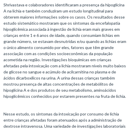
Shrivastava e colaboradores identificaram a presença da hipoglicina
A na lichia e também conduziram um estudo longitudinal para
obterem maiores informações sobre os casos. Os resultados desse
estudo sistemático mostraram que os sintomas da encefalopatia
hipoglicêmica associada à ingestão de lichia eram mais graves em
crianças entre 1 e 6 anos de idade, quando consumiam lichias em
grande número, se estavam desnutridas e/ou quando as lichias eram
o único alimento consumido por eles, fatores que têm grande
associação com as condições socioeconômicas da população
acometida na região. Investigações bioquímicas em crianças
afetadas pela intoxicação com a lichia mostraram níveis muito baixos
de glicose no sangue e acúmulo de acilcarnitina no plasma e de
ácidos dicarboxílicos na urina. A urina dessas crianças também
mostrou presença de altas concentrações de metabólitos de
hipoglicina A e dos produtos de seu metabolismo, aminoácidos
hipoglicêmicos conhecidos por estarem presentes na fruta de lichia.
Nesse estudo, os sintomas da intoxicação por consumo de lichia
entre crianças afetadas foram atenuados após a administração de
dextrose intravenosa. Uma variedade de investigações laboratoriais