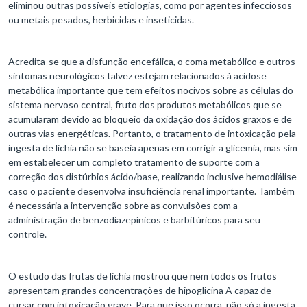
eliminou outras possíveis etiologias, como por agentes infecciosos
ou metais pesados, herbicidas e inseticidas.
Acredita-se que a disfunção encefálica, o coma metabólico e outros
sintomas neurológicos talvez estejam relacionados à acidose
metabólica importante que tem efeitos nocivos sobre as células do
sistema nervoso central, fruto dos produtos metabólicos que se
acumularam devido ao bloqueio da oxidação dos ácidos graxos e de
outras vias energéticas. Portanto, o tratamento de intoxicação pela
ingesta de lichia não se baseia apenas em corrigir a glicemia, mas sim
em estabelecer um completo tratamento de suporte com a
correção dos distúrbios ácido/base, realizando inclusive hemodiálise
caso o paciente desenvolva insuficiência renal importante. Também
é necessária a intervenção sobre as convulsões com a
administração de benzodiazepínicos e barbitúricos para seu
controle.
O estudo das frutas de lichia mostrou que nem todos os frutos
apresentam grandes concentrações de hipoglicina A capaz de
cursar com intoxicação grave. Para que isso ocorra, não só a ingesta