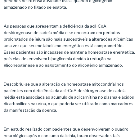
períodos de intensa atividade física, quando o glicogênio
armazenado no fígado se esgota.
As pessoas que apresentam a deficiência da acil-CoA
desidrogenase de cadeia média e se encontram em períodos
prolongados de jejum são mais susceptíveis a alterações glicêmicas
uma vez que seu metabolismo energético está comprometido.
Esses pacientes são incapazes de manter a homeostase energética,
pois elas desenvolvem hipoglicemia devido à redução na
gliconeogênese e ao esgotamento do glicogênio armazenado.
Descobriu-se que a alteração da homeostase mitocondrial nos
pacientes com deficiência da acil-CoA desidrogenase de cadeia
média está associada ao acúmulo de acilcarnitina no plasma e ácidos
dicarboxílicos na urina, o que poderia ser utilizado como marcadores
da manifestação da doença.
Em estudo realizado com pacientes que desenvolveram o quadro
neurológico após o consumo da lichia, foram observados tais