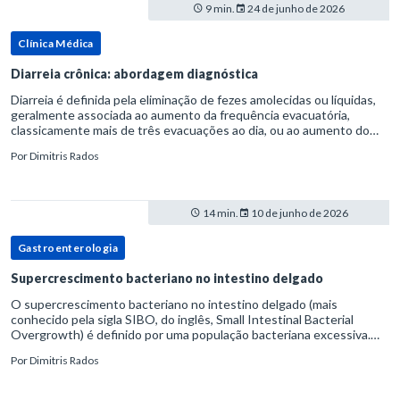
9 min.
24 de junho de 2026
Clínica Médica
Diarreia crônica: abordagem diagnóstica
Diarreia é definida pela eliminação de fezes amolecidas ou líquidas,
geralmente associada ao aumento da frequência evacuatória,
classicamente mais de três evacuações ao dia, ou ao aumento do
volume fecal.Na prática, a consistência das fezes costuma s
Por
Dimitris Rados
14 min.
10 de junho de 2026
Gastroenterologia
Supercrescimento bacteriano no intestino delgado
O supercrescimento bacteriano no intestino delgado (mais
conhecido pela sigla SIBO, do inglês, Small Intestinal Bacterial
Overgrowth) é definido por uma população bacteriana excessiva.
rata-se de uma forma específica de disbiose do trato digestivo. P
Por
Dimitris Rados