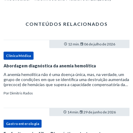
CONTEÚDOS RELACIONADOS
12 min.
06 de julho de 2026
Clínica Médica
Abordagem diagnóstica da anemia hemolítica
A anemia hemolítica não é uma doença única, mas, na verdade, um
grupo de condições em que se identifica uma destruição aumentada
(precoce) de hemácias que supera a capacidade compensatória da
medula óssea.Como a vida média normal da hemácia é de apro
Por
Dimitris Rados
14 min.
29 de junho de 2026
Gastroenterologia