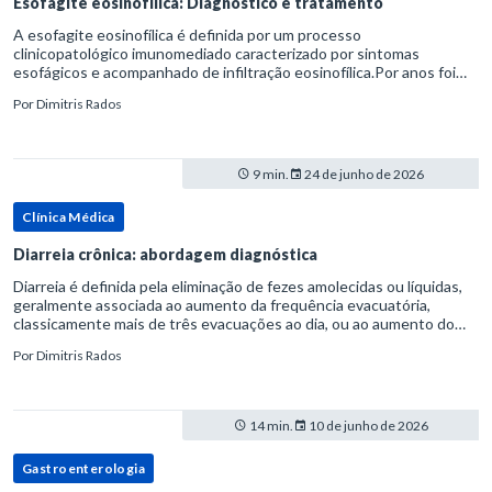
Esofagite eosinofílica: Diagnóstico e tratamento
A esofagite eosinofílica é definida por um processo
clinicopatológico imunomediado caracterizado por sintomas
esofágicos e acompanhado de infiltração eosinofílica.Por anos foi
considerada uma manifestação dentro do espectro da doença do
Por
Dimitris Rados
refluxo gastr
9 min.
24 de junho de 2026
Clínica Médica
Diarreia crônica: abordagem diagnóstica
Diarreia é definida pela eliminação de fezes amolecidas ou líquidas,
geralmente associada ao aumento da frequência evacuatória,
classicamente mais de três evacuações ao dia, ou ao aumento do
volume fecal.Na prática, a consistência das fezes costuma s
Por
Dimitris Rados
14 min.
10 de junho de 2026
Gastroenterologia