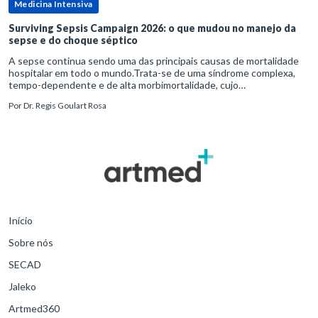
Medicina Intensiva
Surviving Sepsis Campaign 2026: o que mudou no manejo da
sepse e do choque séptico
A sepse continua sendo uma das principais causas de mortalidade
hospitalar em todo o mundo.Trata-se de uma síndrome complexa,
tempo-dependente e de alta morbimortalidade, cujo
reconhecimento precoce e manejo estruturado são determinantes
Por
Dr. Regis Goulart Rosa
para o desfe
Início
Sobre nós
SECAD
Jaleko
Artmed360