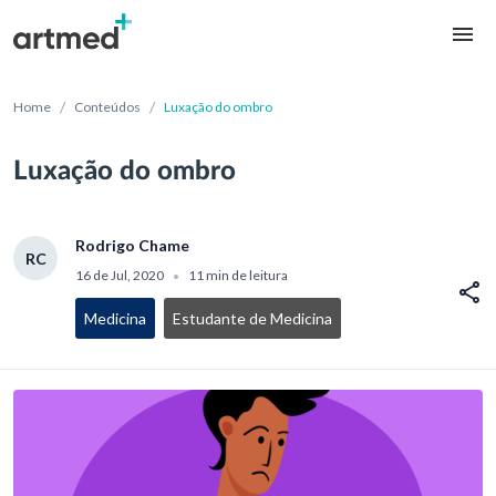
/
/
Home
Conteúdos
Luxação do ombro
Luxação do ombro
Rodrigo Chame
RC
16 de Jul, 2020
11 min de leitura
•
Medicina
Estudante de Medicina