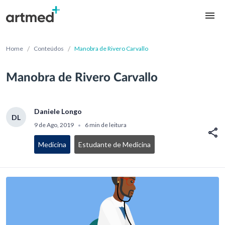
/
/
Home
Conteúdos
Manobra de Rivero Carvallo
Manobra de Rivero Carvallo
Daniele Longo
DL
9 de Ago, 2019
6 min de leitura
•
Medicina
Estudante de Medicina