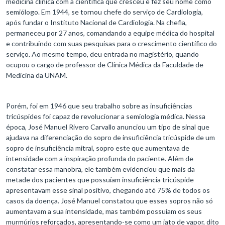
medicina clínica com a científica que cresceu e fez seu nome como
semiólogo. Em 1944, se tornou chefe do serviço de Cardiologia,
após fundar o Instituto Nacional de Cardiologia. Na chefia,
permaneceu por 27 anos, comandando a equipe médica do hospital
e contribuindo com suas pesquisas para o crescimento científico do
serviço. Ao mesmo tempo, deu entrada no magistério, quando
ocupou o cargo de professor de Clínica Médica da Faculdade de
Medicina da UNAM.
Porém, foi em 1946 que seu trabalho sobre as insuficiências
tricúspides foi capaz de revolucionar a semiologia médica. Nessa
época, José Manuel Rivero Carvallo anunciou um tipo de sinal que
ajudava na diferenciação do sopro de insuficiência tricúspide de um
sopro de insuficiência mitral, sopro este que aumentava de
intensidade com a inspiração profunda do paciente. Além de
constatar essa manobra, ele também evidenciou que mais da
metade dos pacientes que possuíam insuficiência tricúspide
apresentavam esse sinal positivo, chegando até 75% de todos os
casos da doença. José Manuel constatou que esses sopros não só
aumentavam a sua intensidade, mas também possuíam os seus
murmúrios reforçados, apresentando-se como um jato de vapor, dito