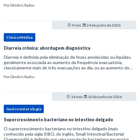
considerada uma manifestação dentro do espectro da doença do
Por
Dimitris Rados
refluxo gastr
9 min.
24 de junho de 2026
Clínica Médica
Diarreia crônica: abordagem diagnóstica
Diarreia é definida pela eliminação de fezes amolecidas ou líquidas,
geralmente associada ao aumento da frequência evacuatória,
classicamente mais de três evacuações ao dia, ou ao aumento do
volume fecal.Na prática, a consistência das fezes costuma s
Por
Dimitris Rados
14 min.
10 de junho de 2026
Gastroenterologia
Supercrescimento bacteriano no intestino delgado
O supercrescimento bacteriano no intestino delgado (mais
conhecido pela sigla SIBO, do inglês, Small Intestinal Bacterial
Overgrowth) é definido por uma população bacteriana excessiva.