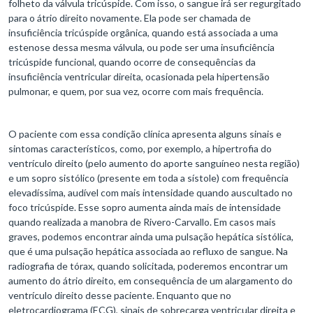
folheto da válvula tricúspide. Com isso, o sangue irá ser regurgitado
para o átrio direito novamente. Ela pode ser chamada de
insuficiência tricúspide orgânica, quando está associada a uma
estenose dessa mesma válvula, ou pode ser uma insuficiência
tricúspide funcional, quando ocorre de consequências da
insuficiência ventricular direita, ocasionada pela hipertensão
pulmonar, e quem, por sua vez, ocorre com mais frequência.
O paciente com essa condição clínica apresenta alguns sinais e
sintomas característicos, como, por exemplo, a hipertrofia do
ventrículo direito (pelo aumento do aporte sanguíneo nesta região)
e um sopro sistólico (presente em toda a sístole) com frequência
elevadíssima, audível com mais intensidade quando auscultado no
foco tricúspide. Esse sopro aumenta ainda mais de intensidade
quando realizada a manobra de Rivero-Carvallo. Em casos mais
graves, podemos encontrar ainda uma pulsação hepática sistólica,
que é uma pulsação hepática associada ao refluxo de sangue. Na
radiografia de tórax, quando solicitada, poderemos encontrar um
aumento do átrio direito, em consequência de um alargamento do
ventrículo direito desse paciente. Enquanto que no
eletrocardiograma (ECG), sinais de sobrecarga ventricular direita e