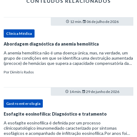
CONTEÚDOS RELACIONADOS
12 min.
06 de julho de 2026
Clínica Médica
Abordagem diagnóstica da anemia hemolítica
A anemia hemolítica não é uma doença única, mas, na verdade, um
grupo de condições em que se identifica uma destruição aumentada
(precoce) de hemácias que supera a capacidade compensatória da
medula óssea.Como a vida média normal da hemácia é de apro
Por
Dimitris Rados
14 min.
29 de junho de 2026
Gastroenterologia
Esofagite eosinofílica: Diagnóstico e tratamento
A esofagite eosinofílica é definida por um processo
clinicopatológico imunomediado caracterizado por sintomas
esofágicos e acompanhado de infiltração eosinofílica.Por anos foi