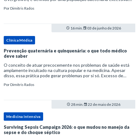
rata-se de uma forma específica de disbiose do trato digestivo. P
Por
Dimitris Rados
16 min.
03 de junho de 2026
Clínica Médica
Prevenção quaternária e quinquenária: o que todo médico
deve saber
O conceito de atuar precocemente nos problemas de saúde está
amplamente inculcado na cultura popular e na medicina. Apesar
disso, essa prática pode gerar problemas por si só. Excesso de
diagnósticos e de tratamentos podem advir de prevenção excessiva
Por
Dimitris Rados
28 min.
22 de maio de 2026
Medicina Intensiva
Surviving Sepsis Campaign 2026: o que mudou no manejo da
sepse e do choque séptico