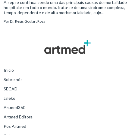
A sepse continua sendo uma das principais causas de mortalidade
hospitalar em todo o mundo.Trata-se de uma síndrome complexa,
tempo-dependente e de alta morbimortalidade, cujo
reconhecimento precoce e manejo estruturado são determinantes
Por
Dr. Regis Goulart Rosa
para o desfe
Início
Sobre nós
SECAD
Jaleko
Artmed360
Artmed Editora
Pós Artmed