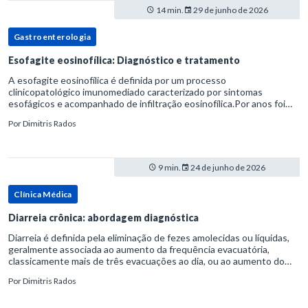
14 min.
29 de junho de 2026
Gastroenterologia
Esofagite eosinofílica: Diagnóstico e tratamento
A esofagite eosinofílica é definida por um processo
clinicopatológico imunomediado caracterizado por sintomas
esofágicos e acompanhado de infiltração eosinofílica.Por anos foi
considerada uma manifestação dentro do espectro da doença do
Por
Dimitris Rados
refluxo gastr
9 min.
24 de junho de 2026
Clínica Médica
Diarreia crônica: abordagem diagnóstica
Diarreia é definida pela eliminação de fezes amolecidas ou líquidas,
geralmente associada ao aumento da frequência evacuatória,
classicamente mais de três evacuações ao dia, ou ao aumento do
volume fecal.Na prática, a consistência das fezes costuma s
Por
Dimitris Rados