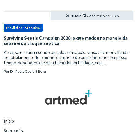
28 min.
22 de maio de 2026
Medicina Intensiva
Surviving Sepsis Campaign 2026: o que mudou no manejo da
sepse e do choque séptico
A sepse continua sendo uma das principais causas de mortalidade
hospitalar em todo o mundo.Trata-se de uma síndrome complexa,
tempo-dependente e de alta morbimortalidade, cujo
reconhecimento precoce e manejo estruturado são determinantes
Por
Dr. Regis Goulart Rosa
para o desfe
Início
Sobre nós