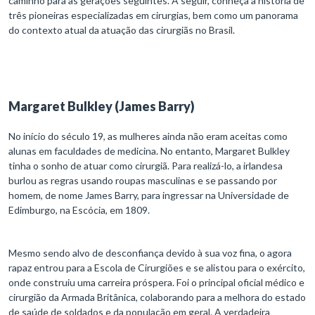
caminho para as gerações seguintes. A seguir, conheça a história de
três pioneiras especializadas em cirurgias, bem como um panorama
do contexto atual da atuação das cirurgiãs no Brasil.
Margaret Bulkley (James Barry)
No início do século 19, as mulheres ainda não eram aceitas como
alunas em faculdades de medicina. No entanto, Margaret Bulkley
tinha o sonho de atuar como cirurgiã. Para realizá-lo, a irlandesa
burlou as regras usando roupas masculinas e se passando por
homem, de nome James Barry, para ingressar na Universidade de
Edimburgo, na Escócia, em 1809.
Mesmo sendo alvo de desconfiança devido à sua voz fina, o agora
rapaz entrou para a Escola de Cirurgiões e se alistou para o exército,
onde construiu uma carreira próspera. Foi o principal oficial médico e
cirurgião da Armada Britânica, colaborando para a melhora do estado
de saúde de soldados e da população em geral. A verdadeira