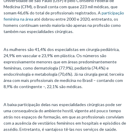
Universidade de São Paulo (USP) e pelo Conselho Federal de
Medicina (CFM), o Brasil conta com quase 223 mil médicas, que
somam 46,6% do total de profissionais registrados. A
participação
feminina na área
até dobrou entre 2000 e 2020, entretanto, os
homens continuam sendo maioria não apenas na profissão como
também nas especialidades cirúrgicas.
As mulheres são 41,4% dos especialistas em cirurgia pediátrica,
24,9% em vascular e 23,9% em plástica. Os números são
expressivamente menores que em áreas predominantemente
femininas, como dermatologia (77,9%), pediatria (74,4%) e
endocrinologia e metabologia (70,6%). Já na cirurgia geral, terceira
área com mais profissionais de medicina no Brasil – contando com
8,9% do contingente –, 22,1% são médicas.
A baixa participação delas nas especialidades cirúrgicas pode ser
uma consequência do ambiente hostil, vigente até pouco tempo
atrás nos espaços de formação, em que as profissionais conviviam
com a ausência de vestiários femininos em hospitais e episódios de
assédio. Entretanto, é vantajoso tê-las nos serviços de saúde.