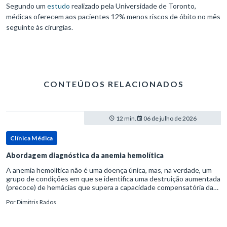
Segundo um
estudo
realizado pela Universidade de Toronto,
médicas oferecem aos pacientes 12% menos riscos de óbito no mês
seguinte às cirurgias.
CONTEÚDOS RELACIONADOS
12 min.
06 de julho de 2026
Clínica Médica
Abordagem diagnóstica da anemia hemolítica
A anemia hemolítica não é uma doença única, mas, na verdade, um
grupo de condições em que se identifica uma destruição aumentada
(precoce) de hemácias que supera a capacidade compensatória da
medula óssea.Como a vida média normal da hemácia é de apro
Por
Dimitris Rados