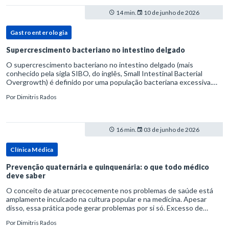
14 min.
10 de junho de 2026
Gastroenterologia
Supercrescimento bacteriano no intestino delgado
O supercrescimento bacteriano no intestino delgado (mais
conhecido pela sigla SIBO, do inglês, Small Intestinal Bacterial
Overgrowth) é definido por uma população bacteriana excessiva.
rata-se de uma forma específica de disbiose do trato digestivo. P
Por
Dimitris Rados
16 min.
03 de junho de 2026
Clínica Médica
Prevenção quaternária e quinquenária: o que todo médico
deve saber
O conceito de atuar precocemente nos problemas de saúde está
amplamente inculcado na cultura popular e na medicina. Apesar
disso, essa prática pode gerar problemas por si só. Excesso de
diagnósticos e de tratamentos podem advir de prevenção excessiva
Por
Dimitris Rados