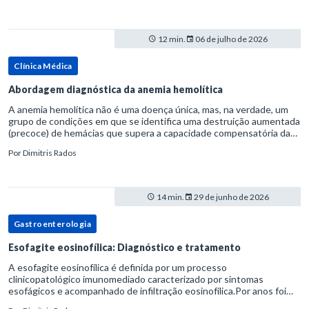
12 min.
06 de julho de 2026
Clínica Médica
Abordagem diagnóstica da anemia hemolítica
A anemia hemolítica não é uma doença única, mas, na verdade, um
grupo de condições em que se identifica uma destruição aumentada
(precoce) de hemácias que supera a capacidade compensatória da
medula óssea.Como a vida média normal da hemácia é de apro
Por
Dimitris Rados
14 min.
29 de junho de 2026
Gastroenterologia
Esofagite eosinofílica: Diagnóstico e tratamento
A esofagite eosinofílica é definida por um processo
clinicopatológico imunomediado caracterizado por sintomas
esofágicos e acompanhado de infiltração eosinofílica.Por anos foi
considerada uma manifestação dentro do espectro da doença do