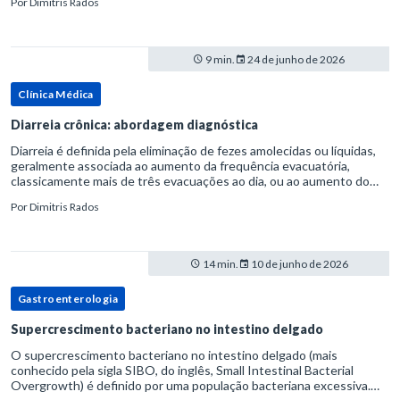
Por
Dimitris Rados
refluxo gastr
9 min.
24 de junho de 2026
Clínica Médica
Diarreia crônica: abordagem diagnóstica
Diarreia é definida pela eliminação de fezes amolecidas ou líquidas,
geralmente associada ao aumento da frequência evacuatória,
classicamente mais de três evacuações ao dia, ou ao aumento do
volume fecal.Na prática, a consistência das fezes costuma s
Por
Dimitris Rados
14 min.
10 de junho de 2026
Gastroenterologia
Supercrescimento bacteriano no intestino delgado
O supercrescimento bacteriano no intestino delgado (mais
conhecido pela sigla SIBO, do inglês, Small Intestinal Bacterial
Overgrowth) é definido por uma população bacteriana excessiva.