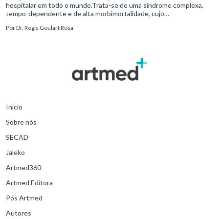
hospitalar em todo o mundo.Trata-se de uma síndrome complexa,
tempo-dependente e de alta morbimortalidade, cujo
reconhecimento precoce e manejo estruturado são determinantes
Por
Dr. Regis Goulart Rosa
para o desfe
Início
Sobre nós
SECAD
Jaleko
Artmed360
Artmed Editora
Pós Artmed
Autores