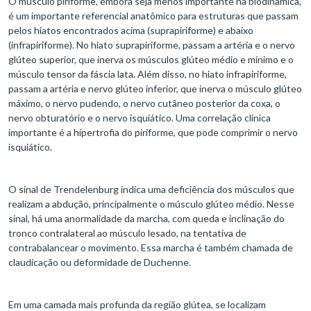
O músculo piriforme, embora seja menos importante na biodinâmica,
é um importante referencial anatômico para estruturas que passam
pelos hiatos encontrados acima (suprapiriforme) e abaixo
(infrapiriforme). No hiato suprapiriforme, passam a artéria e o nervo
glúteo superior, que inerva os músculos glúteo médio e mínimo e o
músculo tensor da fáscia lata. Além disso, no hiato infrapiriforme,
passam a artéria e nervo glúteo inferior, que inerva o músculo glúteo
máximo, o nervo pudendo, o nervo cutâneo posterior da coxa, o
nervo obturatório e o nervo isquiático. Uma correlação clínica
importante é a hipertrofia do piriforme, que pode comprimir o nervo
isquiático.
O sinal de Trendelenburg indica uma deficiência dos músculos que
realizam a abdução, principalmente o músculo glúteo médio. Nesse
sinal, há uma anormalidade da marcha, com queda e inclinação do
tronco contralateral ao músculo lesado, na tentativa de
contrabalancear o movimento. Essa marcha é também chamada de
claudicação ou deformidade de Duchenne.
Em uma camada mais profunda da região glútea, se localizam