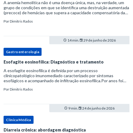
A anemia hemolítica não é uma doença única, mas, na verdade, um
grupo de condições em que se identifica uma destruição aumentada
(precoce) de hemácias que supera a capacidade compensatória da
medula óssea.Como a vida média normal da hemácia é de apro
Por
Dimitris Rados
14 min.
29 de junho de 2026
Gastroenterologia
Esofagite eosinofílica: Diagnóstico e tratamento
A esofagite eosinofílica é definida por um processo
clinicopatológico imunomediado caracterizado por sintomas
esofágicos e acompanhado de infiltração eosinofílica.Por anos foi
considerada uma manifestação dentro do espectro da doença do
Por
Dimitris Rados
refluxo gastr
9 min.
24 de junho de 2026
Clínica Médica
Diarreia crônica: abordagem diagnóstica