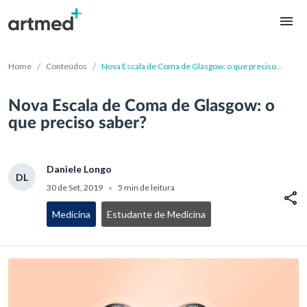
/
/
Home
Conteúdos
Nova Escala de Coma de Glasgow: o que preciso
saber?
Nova Escala de Coma de Glasgow: o
que preciso saber?
Daniele Longo
DL
30 de Set, 2019
5 min de leitura
•
Medicina
Estudante de Medicina