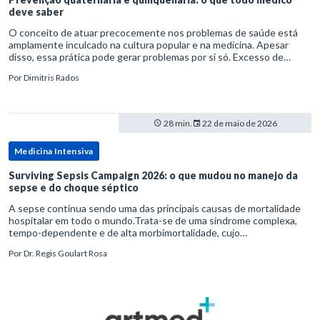
deve saber
O conceito de atuar precocemente nos problemas de saúde está
amplamente inculcado na cultura popular e na medicina. Apesar
disso, essa prática pode gerar problemas por si só. Excesso de
diagnósticos e de tratamentos podem advir de prevenção excessiva
Por
Dimitris Rados
28 min.
22 de maio de 2026
Medicina Intensiva
Surviving Sepsis Campaign 2026: o que mudou no manejo da
sepse e do choque séptico
A sepse continua sendo uma das principais causas de mortalidade
hospitalar em todo o mundo.Trata-se de uma síndrome complexa,
tempo-dependente e de alta morbimortalidade, cujo
reconhecimento precoce e manejo estruturado são determinantes
Por
Dr. Regis Goulart Rosa
para o desfe