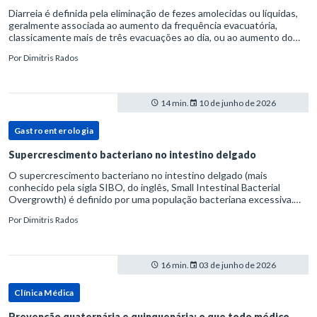
Diarreia é definida pela eliminação de fezes amolecidas ou líquidas,
geralmente associada ao aumento da frequência evacuatória,
classicamente mais de três evacuações ao dia, ou ao aumento do
volume fecal.Na prática, a consistência das fezes costuma s
Por
Dimitris Rados
14 min.
10 de junho de 2026
Gastroenterologia
Supercrescimento bacteriano no intestino delgado
O supercrescimento bacteriano no intestino delgado (mais
conhecido pela sigla SIBO, do inglês, Small Intestinal Bacterial
Overgrowth) é definido por uma população bacteriana excessiva.
rata-se de uma forma específica de disbiose do trato digestivo. P
Por
Dimitris Rados
16 min.
03 de junho de 2026
Clínica Médica
Prevenção quaternária e quinquenária: o que todo médico