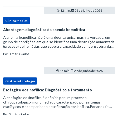
12 min.
06 de julho de 2026
Clínica Médica
Abordagem diagnóstica da anemia hemolítica
A anemia hemolítica não é uma doença única, mas, na verdade, um
grupo de condições em que se identifica uma destruição aumentada
(precoce) de hemácias que supera a capacidade compensatória da
medula óssea.Como a vida média normal da hemácia é de apro
Por
Dimitris Rados
14 min.
29 de junho de 2026
Gastroenterologia
Esofagite eosinofílica: Diagnóstico e tratamento
A esofagite eosinofílica é definida por um processo
clinicopatológico imunomediado caracterizado por sintomas
esofágicos e acompanhado de infiltração eosinofílica.Por anos foi
considerada uma manifestação dentro do espectro da doença do
Por
Dimitris Rados
refluxo gastr