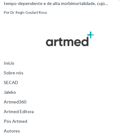
tempo-dependente e de alta morbimortalidade, cujo
reconhecimento precoce e manejo estruturado são determinantes
Por
Dr. Regis Goulart Rosa
para o desfe
Início
Sobre nós
SECAD
Jaleko
Artmed360
Artmed Editora
Pós Artmed
Autores