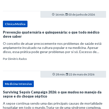
16 min.
03 de junho de 2026
Clínica Médica
Prevenção quaternária e quinquenária: o que todo médico
deve saber
O conceito de atuar precocemente nos problemas de saúde está
amplamente inculcado na cultura popular e na medicina. Apesar
disso, essa prática pode gerar problemas por si só. Excesso de
diagnósticos e de tratamentos podem advir de prevenção excessiva
Por
Dimitris Rados
28 min.
22 de maio de 2026
Medicina Intensiva
Surviving Sepsis Campaign 2026: o que mudou no manejo da
sepse e do choque séptico
A sepse continua sendo uma das principais causas de mortalidade
hospitalar em todo o mundo.Trata-se de uma síndrome complexa,