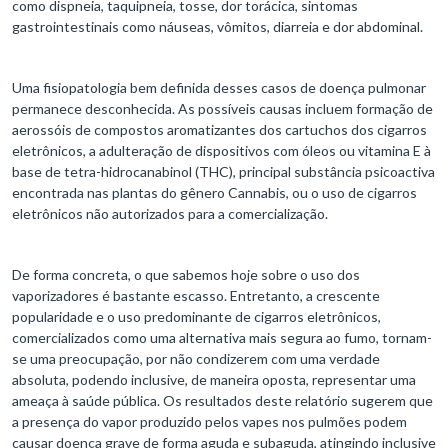
como dispneia, taquipneia, tosse, dor torácica, sintomas
gastrointestinais como náuseas, vômitos, diarreia e dor abdominal.
Uma fisiopatologia bem definida desses casos de doença pulmonar
permanece desconhecida. As possíveis causas incluem formação de
aerossóis de compostos aromatizantes dos cartuchos dos cigarros
eletrônicos, a adulteração de dispositivos com óleos ou vitamina E à
base de tetra-hidrocanabinol (THC), principal substância psicoactiva
encontrada nas plantas do gênero Cannabis, ou o uso de cigarros
eletrônicos não autorizados para a comercialização.
De forma concreta, o que sabemos hoje sobre o uso dos
vaporizadores é bastante escasso. Entretanto, a crescente
popularidade e o uso predominante de cigarros eletrônicos,
comercializados como uma alternativa mais segura ao fumo, tornam-
se uma preocupação, por não condizerem com uma verdade
absoluta, podendo inclusive, de maneira oposta, representar uma
ameaça à saúde pública. Os resultados deste relatório sugerem que
a presença do vapor produzido pelos vapes nos pulmões podem
causar doença grave de forma aguda e subaguda, atingindo inclusive