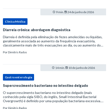
9 min.
24 de junho de 2026
Clínica Médica
Diarreia crônica: abordagem diagnóstica
Diarreia é definida pela eliminação de fezes amolecidas ou líquidas,
geralmente associada ao aumento da frequência evacuatória,
classicamente mais de três evacuações ao dia, ou ao aumento do
volume fecal.Na prática, a consistência das fezes costuma s
Por
Dimitris Rados
14 min.
10 de junho de 2026
Gastroenterologia
Supercrescimento bacteriano no intestino delgado
O supercrescimento bacteriano no intestino delgado (mais
conhecido pela sigla SIBO, do inglês, Small Intestinal Bacterial
Overgrowth) é definido por uma população bacteriana excessiva.
rata-se de uma forma específica de disbiose do trato digestivo. P
Por
Dimitris Rados