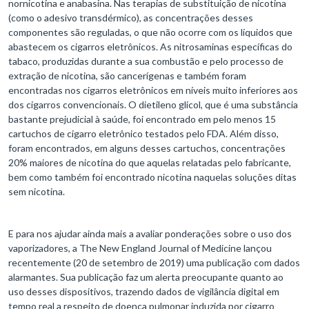
nornicotina e anabasina. Nas terapias de substituição de nicotina
(como o adesivo transdérmico), as concentrações desses
componentes são reguladas, o que não ocorre com os líquidos que
abastecem os cigarros eletrônicos. As nitrosaminas específicas do
tabaco, produzidas durante a sua combustão e pelo processo de
extração de nicotina, são cancerígenas e também foram
encontradas nos cigarros eletrônicos em níveis muito inferiores aos
dos cigarros convencionais. O dietileno glicol, que é uma substância
bastante prejudicial à saúde, foi encontrado em pelo menos 15
cartuchos de cigarro eletrônico testados pelo FDA. Além disso,
foram encontrados, em alguns desses cartuchos, concentrações
20% maiores de nicotina do que aquelas relatadas pelo fabricante,
bem como também foi encontrado nicotina naquelas soluções ditas
sem nicotina.
E para nos ajudar ainda mais a avaliar ponderações sobre o uso dos
vaporizadores, a The New England Journal of Medicine lançou
recentemente (20 de setembro de 2019) uma publicação com dados
alarmantes. Sua publicação faz um alerta preocupante quanto ao
uso desses dispositivos, trazendo dados de vigilância digital em
tempo real a respeito de doença pulmonar induzida por cigarro