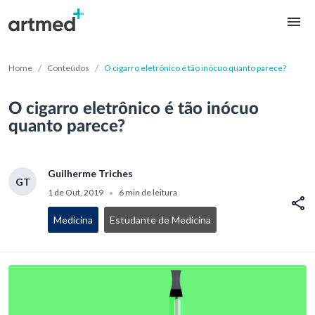
/
/
Home
Conteúdos
O cigarro eletrônico é tão inócuo quanto parece?
O cigarro eletrônico é tão inócuo
quanto parece?
Guilherme Triches
GT
1 de Out, 2019
6 min de leitura
•
Medicina
Estudante de Medicina