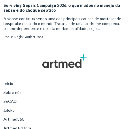
Surviving Sepsis Campaign 2026: o que mudou no manejo da
sepse e do choque séptico
A sepse continua sendo uma das principais causas de mortalidade
hospitalar em todo o mundo.Trata-se de uma síndrome complexa,
tempo-dependente e de alta morbimortalidade, cujo
reconhecimento precoce e manejo estruturado são determinantes
Por
Dr. Regis Goulart Rosa
para o desfe
Início
Sobre nós
SECAD
Jaleko
Artmed360
Artmed Editora