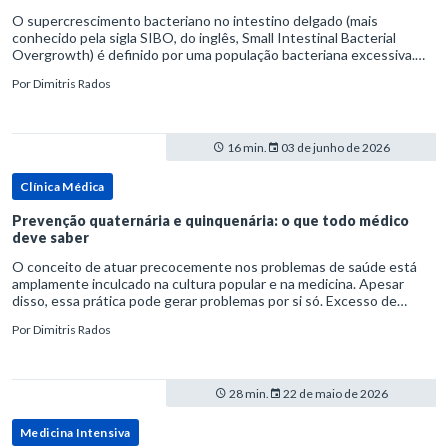
O supercrescimento bacteriano no intestino delgado (mais
conhecido pela sigla SIBO, do inglês, Small Intestinal Bacterial
Overgrowth) é definido por uma população bacteriana excessiva.
rata-se de uma forma específica de disbiose do trato digestivo. P
Por
Dimitris Rados
16 min.
03 de junho de 2026
Clínica Médica
Prevenção quaternária e quinquenária: o que todo médico
deve saber
O conceito de atuar precocemente nos problemas de saúde está
amplamente inculcado na cultura popular e na medicina. Apesar
disso, essa prática pode gerar problemas por si só. Excesso de
diagnósticos e de tratamentos podem advir de prevenção excessiva
Por
Dimitris Rados
28 min.
22 de maio de 2026
Medicina Intensiva