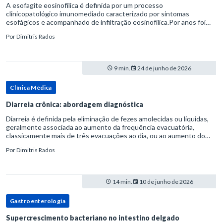
A esofagite eosinofílica é definida por um processo
clinicopatológico imunomediado caracterizado por sintomas
esofágicos e acompanhado de infiltração eosinofílica.Por anos foi
considerada uma manifestação dentro do espectro da doença do
Por
Dimitris Rados
refluxo gastr
9 min.
24 de junho de 2026
Clínica Médica
Diarreia crônica: abordagem diagnóstica
Diarreia é definida pela eliminação de fezes amolecidas ou líquidas,
geralmente associada ao aumento da frequência evacuatória,
classicamente mais de três evacuações ao dia, ou ao aumento do
volume fecal.Na prática, a consistência das fezes costuma s
Por
Dimitris Rados
14 min.
10 de junho de 2026
Gastroenterologia
Supercrescimento bacteriano no intestino delgado