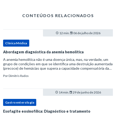
CONTEÚDOS RELACIONADOS
12 min.
06 de julho de 2026
Clínica Médica
Abordagem diagnóstica da anemia hemolítica
A anemia hemolítica não é uma doença única, mas, na verdade, um
grupo de condições em que se identifica uma destruição aumentada
(precoce) de hemácias que supera a capacidade compensatória da
medula óssea.Como a vida média normal da hemácia é de apro
Por
Dimitris Rados
14 min.
29 de junho de 2026
Gastroenterologia
Esofagite eosinofílica: Diagnóstico e tratamento