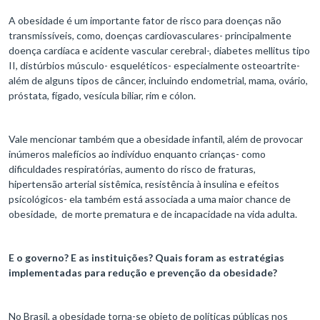
A obesidade é um importante fator de risco para doenças não
transmissíveis, como, doenças cardiovasculares- principalmente
doença cardíaca e acidente vascular cerebral-, diabetes mellitus tipo
II, distúrbios músculo- esqueléticos- especialmente osteoartrite-
além de alguns tipos de câncer, incluindo endometrial, mama, ovário,
próstata, fígado, vesícula biliar, rim e cólon.
Vale mencionar também que a obesidade infantil, além de provocar
inúmeros malefícios ao indivíduo enquanto crianças- como
dificuldades respiratórias, aumento do risco de fraturas,
hipertensão arterial sistêmica, resistência à insulina e efeitos
psicológicos- ela também está associada a uma maior chance de
obesidade, de morte prematura e de incapacidade na vida adulta.
E o governo? E as instituições? Quais foram as estratégias
implementadas para redução e prevenção da obesidade?
No Brasil, a obesidade torna-se objeto de políticas públicas nos