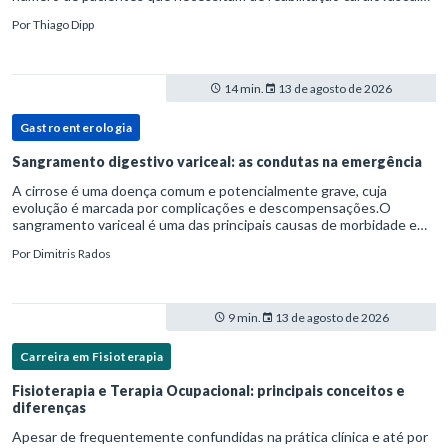
estruturada.Nesse contexto, o fisioterapeuta assume um papel estr
Por
Thiago Dipp
14 min.
13 de agosto de 2026
Gastroenterologia
Sangramento digestivo variceal: as condutas na emergência
A cirrose é uma doença comum e potencialmente grave, cuja
evolução é marcada por complicações e descompensações.O
sangramento variceal é uma das principais causas de morbidade e
mortalidade para pessoas com cirrose.Ele é causado pela
Por
Dimitris Rados
hipertensão port
9 min.
13 de agosto de 2026
Carreira em Fisioterapia
Fisioterapia e Terapia Ocupacional: principais conceitos e
diferenças
Apesar de frequentemente confundidas na prática clínica e até por