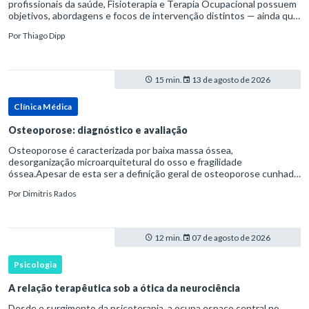
profissionais da saúde, Fisioterapia e Terapia Ocupacional possuem
objetivos, abordagens e focos de intervenção distintos — ainda que
complementares. Entender essas diferenças é essenc
Por
Thiago Dipp
15 min.
13 de agosto de 2026
Clínica Médica
Osteoporose: diagnóstico e avaliação
Osteoporose é caracterizada por baixa massa óssea,
desorganização microarquitetural do osso e fragilidade
óssea.Apesar de esta ser a definição geral de osteoporose cunhada
pela Organização Mundial da Saúde, ela tem um enfoque
Por
Dimitris Rados
patofisiológico, e não c
12 min.
07 de agosto de 2026
Psicologia
A relação terapêutica sob a ótica da neurociência
Desde o surgimento da psicoterapia, a ocupa espaço central no