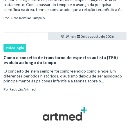
tratamento. Com o passar do tempo e o avanço da pesquisa
científica na área, tem-se constatado que a relação terapêutica é
um dos principais mecanismos associados à mudança, sendo consist
Por
Lucas Remião Sampaio
19 min.
06 de agosto de 2026
Psicologia
Como o conceito de transtorno do espectro autista (TEA)
evoluiu ao longo do tempo
O conceito de nem sempre foi compreendido como é hoje. Em
diferentes períodos históricos, o autismo deixou de ser associado
principalmente às psicoses infantis e a teorias sobre o
desenvolvimento humano para ser reconhecido como um
Por
Redação Artmed
transtorno do des