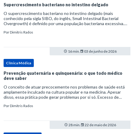
Supercrescimento bacteriano no intestino delgado
O supercrescimento bacteriano no intestino delgado (mais
conhecido pela sigla SIBO, do inglês, Small Intestinal Bacterial
Overgrowth) é definido por uma população bacteriana excessiva.
rata-se de uma forma específica de disbiose do trato digestivo. P
Por
Dimitris Rados
16 min.
03 de junho de 2026
Clínica Médica
Prevenção quaternária e quinquenária: o que todo médico
deve saber
O conceito de atuar precocemente nos problemas de saúde está
amplamente inculcado na cultura popular e na medicina. Apesar
disso, essa prática pode gerar problemas por si só. Excesso de
diagnósticos e de tratamentos podem advir de prevenção excessiva
Por
Dimitris Rados
28 min.
22 de maio de 2026