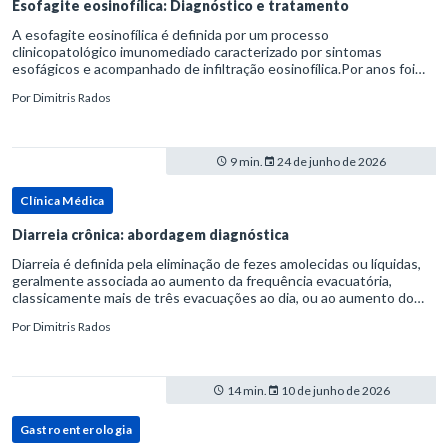
Esofagite eosinofílica: Diagnóstico e tratamento
A esofagite eosinofílica é definida por um processo
clinicopatológico imunomediado caracterizado por sintomas
esofágicos e acompanhado de infiltração eosinofílica.Por anos foi
considerada uma manifestação dentro do espectro da doença do
Por
Dimitris Rados
refluxo gastr
9 min.
24 de junho de 2026
Clínica Médica
Diarreia crônica: abordagem diagnóstica
Diarreia é definida pela eliminação de fezes amolecidas ou líquidas,
geralmente associada ao aumento da frequência evacuatória,
classicamente mais de três evacuações ao dia, ou ao aumento do
volume fecal.Na prática, a consistência das fezes costuma s
Por
Dimitris Rados
14 min.
10 de junho de 2026
Gastroenterologia