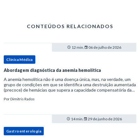
CONTEÚDOS RELACIONADOS
12 min.
06 de julho de 2026
Clínica Médica
Abordagem diagnóstica da anemia hemolítica
A anemia hemolítica não é uma doença única, mas, na verdade, um
grupo de condições em que se identifica uma destruição aumentada
(precoce) de hemácias que supera a capacidade compensatória da
medula óssea.Como a vida média normal da hemácia é de apro
Por
Dimitris Rados
14 min.
29 de junho de 2026
Gastroenterologia