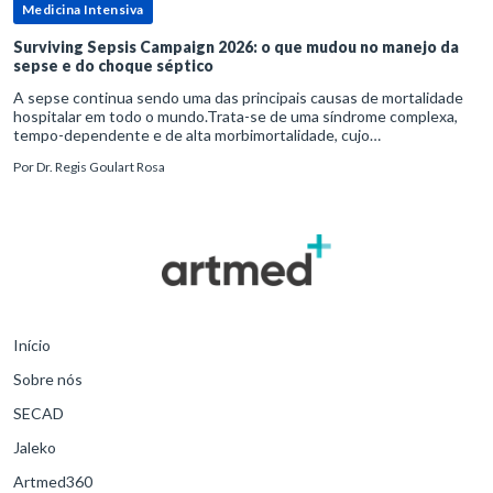
Medicina Intensiva
Surviving Sepsis Campaign 2026: o que mudou no manejo da
sepse e do choque séptico
A sepse continua sendo uma das principais causas de mortalidade
hospitalar em todo o mundo.Trata-se de uma síndrome complexa,
tempo-dependente e de alta morbimortalidade, cujo
reconhecimento precoce e manejo estruturado são determinantes
Por
Dr. Regis Goulart Rosa
para o desfe
Início
Sobre nós
SECAD
Jaleko
Artmed360