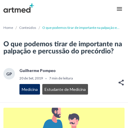
/
/
Home
Conteúdos
O que podemos tirar de importante na palpação e
percussão do precórdio?
O que podemos tirar de importante na
palpação e percussão do precórdio?
Guilherme Pompeo
GP
20 de Set, 2019
7 min de leitura
•
Medicina
Estudante de Medicina