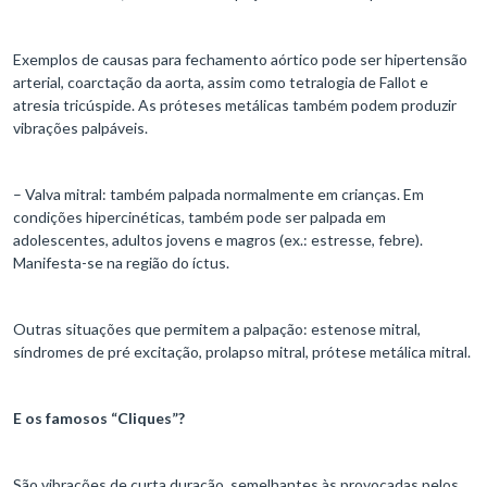
Exemplos de causas para fechamento aórtico pode ser hipertensão
arterial, coarctação da aorta, assim como tetralogia de Fallot e
atresia tricúspide. As próteses metálicas também podem produzir
vibrações palpáveis.
– Valva mitral: também palpada normalmente em crianças. Em
condições hipercinéticas, também pode ser palpada em
adolescentes, adultos jovens e magros (ex.: estresse, febre).
Manifesta-se na região do íctus.
Outras situações que permitem a palpação: estenose mitral,
síndromes de pré excitação, prolapso mitral, prótese metálica mitral.
E os famosos “Cliques”?
São vibrações de curta duração, semelhantes às provocadas pelos