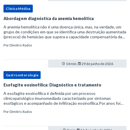
Clínica Médica
Abordagem diagnóstica da anemia hemolítica
A anemia hemolítica não é uma doença única, mas, na verdade, um
grupo de condições em que se identifica uma destruição aumentada
(precoce) de hemácias que supera a capacidade compensatória da
medula óssea.Como a vida média normal da hemácia é de apro
Por
Dimitris Rados
14 min.
29 de junho de 2026
Gastroenterologia
Esofagite eosinofílica: Diagnóstico e tratamento
A esofagite eosinofílica é definida por um processo
clinicopatológico imunomediado caracterizado por sintomas
esofágicos e acompanhado de infiltração eosinofílica.Por anos foi
considerada uma manifestação dentro do espectro da doença do
Por
Dimitris Rados
refluxo gastr