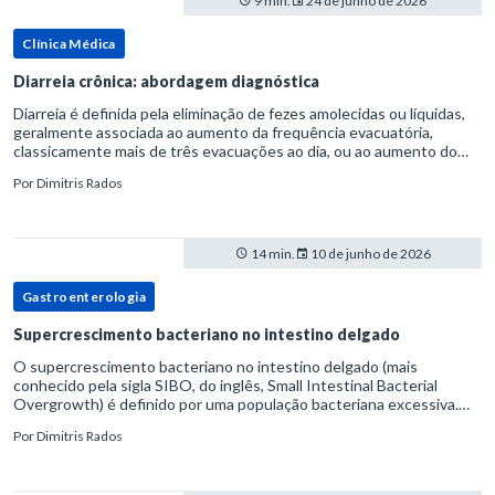
9 min.
24 de junho de 2026
Clínica Médica
Diarreia crônica: abordagem diagnóstica
Diarreia é definida pela eliminação de fezes amolecidas ou líquidas,
geralmente associada ao aumento da frequência evacuatória,
classicamente mais de três evacuações ao dia, ou ao aumento do
volume fecal.Na prática, a consistência das fezes costuma s
Por
Dimitris Rados
14 min.
10 de junho de 2026
Gastroenterologia
Supercrescimento bacteriano no intestino delgado
O supercrescimento bacteriano no intestino delgado (mais
conhecido pela sigla SIBO, do inglês, Small Intestinal Bacterial
Overgrowth) é definido por uma população bacteriana excessiva.
rata-se de uma forma específica de disbiose do trato digestivo. P
Por
Dimitris Rados