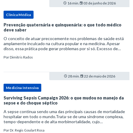
16 min.
03 de junho de 2026
Clínica Médica
Prevenção quaternária e quinquenária: o que todo médico
deve saber
O conceito de atuar precocemente nos problemas de saúde está
amplamente inculcado na cultura popular e na medicina. Apesar
disso, essa prática pode gerar problemas por si só. Excesso de
diagnósticos e de tratamentos podem advir de prevenção excessiva
Por
Dimitris Rados
28 min.
22 de maio de 2026
Medicina Intensiva
Surviving Sepsis Campaign 2026: o que mudou no manejo da
sepse e do choque séptico
A sepse continua sendo uma das principais causas de mortalidade
hospitalar em todo o mundo.Trata-se de uma síndrome complexa,
tempo-dependente e de alta morbimortalidade, cujo
reconhecimento precoce e manejo estruturado são determinantes
Por
Dr. Regis Goulart Rosa
para o desfe