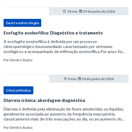
14 min.
29 de junho de 2026
Gastroenterologia
Esofagite eosinofílica: Diagnóstico e tratamento
A esofagite eosinofílica é definida por um processo
clinicopatológico imunomediado caracterizado por sintomas
esofágicos e acompanhado de infiltração eosinofílica.Por anos foi
considerada uma manifestação dentro do espectro da doença do
Por
Dimitris Rados
refluxo gastr
9 min.
24 de junho de 2026
Clínica Médica
Diarreia crônica: abordagem diagnóstica
Diarreia é definida pela eliminação de fezes amolecidas ou líquidas,
geralmente associada ao aumento da frequência evacuatória,
classicamente mais de três evacuações ao dia, ou ao aumento do
volume fecal.Na prática, a consistência das fezes costuma s
Por
Dimitris Rados