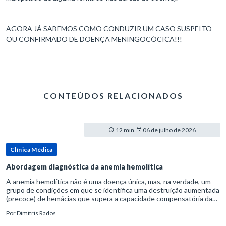
AGORA JÁ SABEMOS COMO CONDUZIR UM CASO SUSPEITO
OU CONFIRMADO DE DOENÇA MENINGOCÓCICA!!!
CONTEÚDOS RELACIONADOS
12 min.
06 de julho de 2026
Clínica Médica
Abordagem diagnóstica da anemia hemolítica
A anemia hemolítica não é uma doença única, mas, na verdade, um
grupo de condições em que se identifica uma destruição aumentada
(precoce) de hemácias que supera a capacidade compensatória da
medula óssea.Como a vida média normal da hemácia é de apro
Por
Dimitris Rados