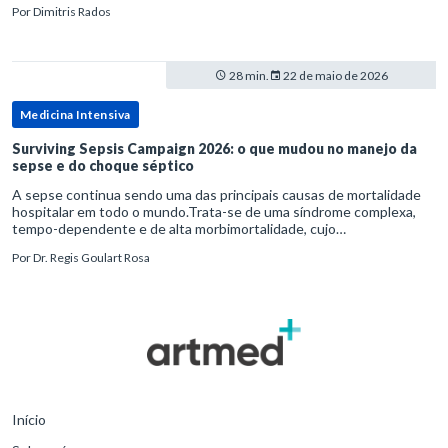
Por
Dimitris Rados
28 min.
22 de maio de 2026
Medicina Intensiva
Surviving Sepsis Campaign 2026: o que mudou no manejo da
sepse e do choque séptico
A sepse continua sendo uma das principais causas de mortalidade
hospitalar em todo o mundo.Trata-se de uma síndrome complexa,
tempo-dependente e de alta morbimortalidade, cujo
reconhecimento precoce e manejo estruturado são determinantes
Por
Dr. Regis Goulart Rosa
para o desfe
Início