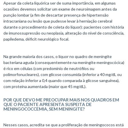
Apesar da coleta liquórica ser de suma importância, em algumas
ocasiões devemos solicitar um exame de neuroimagem antes da
punção lombar (a fim de descartar presença de hipertensão
intracraniana ou lesão que pudesse levar à herniação cerebral
durante o procedimento de coleta do líquor): pacientes com história
de imunossupressão ou neoplasia, alteração do nível de consciência,
papiledema, déficit neurológico focal.
Na grande maioria dos casos, o líquor no quadro de meningite
bacteriana aguda (consequentemente na meningite meningocócica)
é rico em células (com predomínio de neutrófilos ou
polimorfonucleares), com glicose consumida (inferior a 40 mg/dL ou
com relação inferior a 0,4 quando comparada à glicose sanguínea),
com proteína aumentada (maior que 45 mg/dL).
POR QUE DEVO ME PREOCUPAR MAIS NOS QUADROS EM
QUE O PACIENTE APRESENTA SUSPEITA DE
MENINGOCOCCEMIA, SEM MENINGITE?
Nesses casos, acredita-se que a proliferação de meningococos está