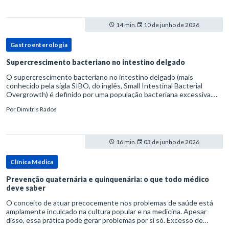
14 min.
10 de junho de 2026
Gastroenterologia
Supercrescimento bacteriano no intestino delgado
O supercrescimento bacteriano no intestino delgado (mais
conhecido pela sigla SIBO, do inglês, Small Intestinal Bacterial
Overgrowth) é definido por uma população bacteriana excessiva.
rata-se de uma forma específica de disbiose do trato digestivo. P
Por
Dimitris Rados
16 min.
03 de junho de 2026
Clínica Médica
Prevenção quaternária e quinquenária: o que todo médico
deve saber
O conceito de atuar precocemente nos problemas de saúde está
amplamente inculcado na cultura popular e na medicina. Apesar
disso, essa prática pode gerar problemas por si só. Excesso de
diagnósticos e de tratamentos podem advir de prevenção excessiva