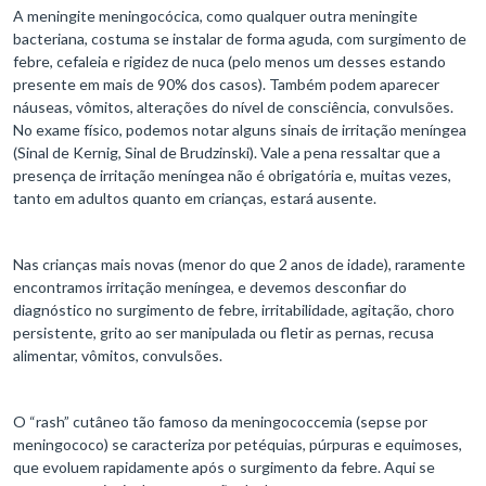
A meningite meningocócica, como qualquer outra meningite
bacteriana, costuma se instalar de forma aguda, com surgimento de
febre, cefaleia e rigidez de nuca (pelo menos um desses estando
presente em mais de 90% dos casos). Também podem aparecer
náuseas, vômitos, alterações do nível de consciência, convulsões.
No exame físico, podemos notar alguns sinais de irritação meníngea
(Sinal de Kernig, Sinal de Brudzinski). Vale a pena ressaltar que a
presença de irritação meníngea não é obrigatória e, muitas vezes,
tanto em adultos quanto em crianças, estará ausente.
Nas crianças mais novas (menor do que 2 anos de idade), raramente
encontramos irritação meníngea, e devemos desconfiar do
diagnóstico no surgimento de febre, irritabilidade, agitação, choro
persistente, grito ao ser manipulada ou fletir as pernas, recusa
alimentar, vômitos, convulsões.
O “rash” cutâneo tão famoso da meningococcemia (sepse por
meningococo) se caracteriza por petéquias, púrpuras e equimoses,
que evoluem rapidamente após o surgimento da febre. Aqui se