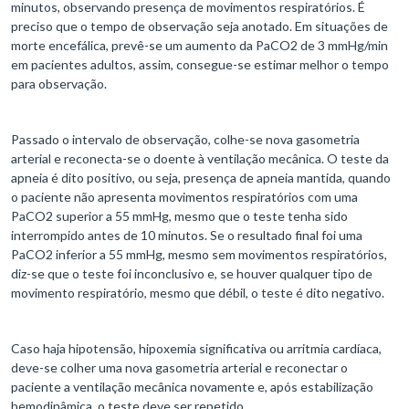
minutos, observando presença de movimentos respiratórios. É
preciso que o tempo de observação seja anotado. Em situações de
morte encefálica, prevê-se um aumento da PaCO2 de 3 mmHg/min
em pacientes adultos, assim, consegue-se estimar melhor o tempo
para observação.
Passado o intervalo de observação, colhe-se nova gasometria
arterial e reconecta-se o doente à ventilação mecânica. O teste da
apneia é dito positivo, ou seja, presença de apneia mantida, quando
o paciente não apresenta movimentos respiratórios com uma
PaCO2 superior a 55 mmHg, mesmo que o teste tenha sido
interrompido antes de 10 minutos. Se o resultado final foi uma
PaCO2 inferior a 55 mmHg, mesmo sem movimentos respiratórios,
diz-se que o teste foi inconclusivo e, se houver qualquer tipo de
movimento respiratório, mesmo que débil, o teste é dito negativo.
Caso haja hipotensão, hipoxemia significativa ou arritmia cardíaca,
deve-se colher uma nova gasometria arterial e reconectar o
paciente a ventilação mecânica novamente e, após estabilização
hemodinâmica, o teste deve ser repetido.