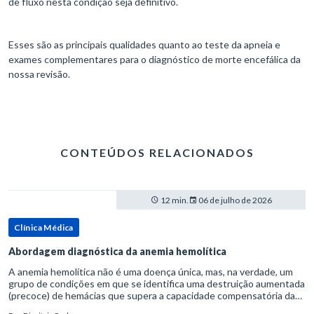
de fluxo nesta condição seja definitivo.
Esses são as principais qualidades quanto ao teste da apneia e
exames complementares para o diagnóstico de morte encefálica da
nossa revisão.
CONTEÚDOS RELACIONADOS
12 min.
06 de julho de 2026
Clínica Médica
Abordagem diagnóstica da anemia hemolítica
A anemia hemolítica não é uma doença única, mas, na verdade, um
grupo de condições em que se identifica uma destruição aumentada
(precoce) de hemácias que supera a capacidade compensatória da
medula óssea.Como a vida média normal da hemácia é de apro