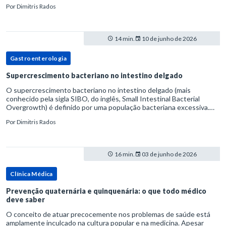
volume fecal.Na prática, a consistência das fezes costuma s
Por
Dimitris Rados
14 min.
10 de junho de 2026
Gastroenterologia
Supercrescimento bacteriano no intestino delgado
O supercrescimento bacteriano no intestino delgado (mais
conhecido pela sigla SIBO, do inglês, Small Intestinal Bacterial
Overgrowth) é definido por uma população bacteriana excessiva.
rata-se de uma forma específica de disbiose do trato digestivo. P
Por
Dimitris Rados
16 min.
03 de junho de 2026
Clínica Médica
Prevenção quaternária e quinquenária: o que todo médico
deve saber
O conceito de atuar precocemente nos problemas de saúde está
amplamente inculcado na cultura popular e na medicina. Apesar