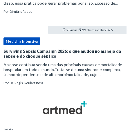
disso, essa prática pode gerar problemas por si só. Excesso de
diagnósticos e de tratamentos podem advir de prevenção excessiva
Por
Dimitris Rados
28 min.
22 de maio de 2026
Medicina Intensiva
Surviving Sepsis Campaign 2026: o que mudou no manejo da
sepse e do choque séptico
A sepse continua sendo uma das principais causas de mortalidade
hospitalar em todo o mundo.Trata-se de uma síndrome complexa,
tempo-dependente e de alta morbimortalidade, cujo
reconhecimento precoce e manejo estruturado são determinantes
Por
Dr. Regis Goulart Rosa
para o desfe
Início