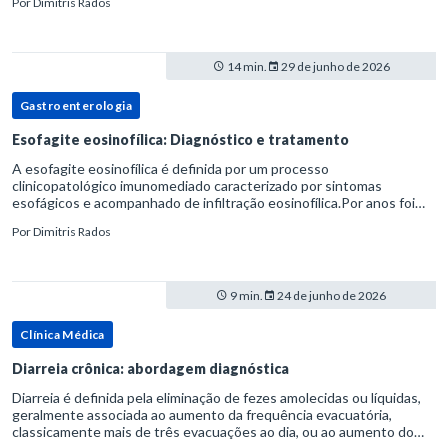
Por
Dimitris Rados
14 min.
29 de junho de 2026
Gastroenterologia
Esofagite eosinofílica: Diagnóstico e tratamento
A esofagite eosinofílica é definida por um processo
clinicopatológico imunomediado caracterizado por sintomas
esofágicos e acompanhado de infiltração eosinofílica.Por anos foi
considerada uma manifestação dentro do espectro da doença do
Por
Dimitris Rados
refluxo gastr
9 min.
24 de junho de 2026
Clínica Médica
Diarreia crônica: abordagem diagnóstica
Diarreia é definida pela eliminação de fezes amolecidas ou líquidas,
geralmente associada ao aumento da frequência evacuatória,
classicamente mais de três evacuações ao dia, ou ao aumento do