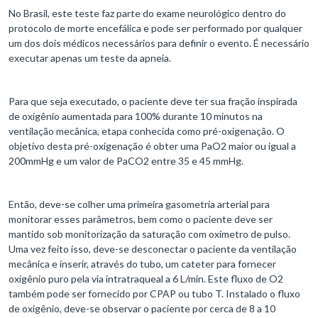
No Brasil, este teste faz parte do exame neurológico dentro do
protocolo de morte encefálica e pode ser performado por qualquer
um dos dois médicos necessários para definir o evento. É necessário
executar apenas um teste da apneia.
Para que seja executado, o paciente deve ter sua fração inspirada
de oxigênio aumentada para 100% durante 10 minutos na
ventilação mecânica, etapa conhecida como pré-oxigenação. O
objetivo desta pré-oxigenação é obter uma PaO2 maior ou igual a
200mmHg e um valor de PaCO2 entre 35 e 45 mmHg.
Então, deve-se colher uma primeira gasometria arterial para
monitorar esses parâmetros, bem como o paciente deve ser
mantido sob monitorização da saturação com oxímetro de pulso.
Uma vez feito isso, deve-se desconectar o paciente da ventilação
mecânica e inserir, através do tubo, um cateter para fornecer
oxigênio puro pela via intratraqueal a 6 L/min. Este fluxo de O2
também pode ser fornecido por CPAP ou tubo T. Instalado o fluxo
de oxigênio, deve-se observar o paciente por cerca de 8 a 10