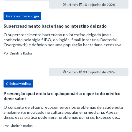
14 min.
10 de junho de 2026
Gastroenterologia
Supercrescimento bacteriano no intestino delgado
O supercrescimento bacteriano no intestino delgado (mais
conhecido pela sigla SIBO, do inglês, Small Intestinal Bacterial
Overgrowth) é definido por uma população bacteriana excessiva.
rata-se de uma forma específica de disbiose do trato digestivo. P
Por
Dimitris Rados
16 min.
03 de junho de 2026
Clínica Médica
Prevenção quaternária e quinquenária: o que todo médico
deve saber
O conceito de atuar precocemente nos problemas de saúde está
amplamente inculcado na cultura popular e na medicina. Apesar
disso, essa prática pode gerar problemas por si só. Excesso de
diagnósticos e de tratamentos podem advir de prevenção excessiva
Por
Dimitris Rados