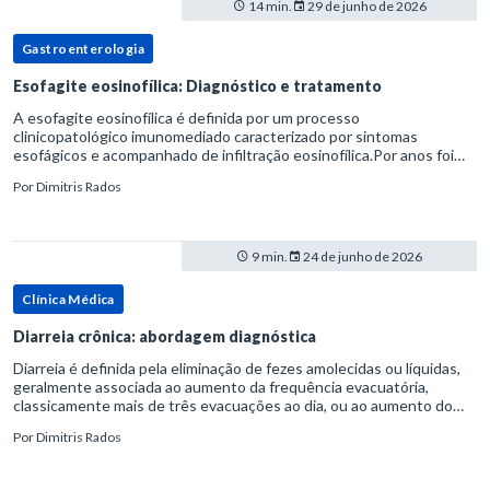
14 min.
29 de junho de 2026
Gastroenterologia
Esofagite eosinofílica: Diagnóstico e tratamento
A esofagite eosinofílica é definida por um processo
clinicopatológico imunomediado caracterizado por sintomas
esofágicos e acompanhado de infiltração eosinofílica.Por anos foi
considerada uma manifestação dentro do espectro da doença do
Por
Dimitris Rados
refluxo gastr
9 min.
24 de junho de 2026
Clínica Médica
Diarreia crônica: abordagem diagnóstica
Diarreia é definida pela eliminação de fezes amolecidas ou líquidas,
geralmente associada ao aumento da frequência evacuatória,
classicamente mais de três evacuações ao dia, ou ao aumento do
volume fecal.Na prática, a consistência das fezes costuma s
Por
Dimitris Rados