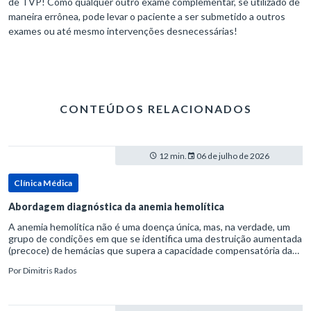
de TVP! Como qualquer outro exame complementar, se utilizado de
maneira errônea, pode levar o paciente a ser submetido a outros
exames ou até mesmo intervenções desnecessárias!
CONTEÚDOS RELACIONADOS
12 min.
06 de julho de 2026
Clínica Médica
Abordagem diagnóstica da anemia hemolítica
A anemia hemolítica não é uma doença única, mas, na verdade, um
grupo de condições em que se identifica uma destruição aumentada
(precoce) de hemácias que supera a capacidade compensatória da
medula óssea.Como a vida média normal da hemácia é de apro
Por
Dimitris Rados