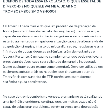
E DEPOIS DE TODA ESSA ENROLAÇÃO, O QUE É ESSE TAL DE
DÍMERO-D E NO QUE ELE VAI ME AJUDAR NO
TROMBOEMBOLISMO VENOSO?
O Dímero-D nada mais é do que um produto de degradação da
fibrina (resultado final da cascata de coagulação). Sendo assim, é
capaz de ser dosado na circulação sanguínea e seus níveis séricos
estarão aumentados em qualquer situação capaz de alterar a via de
coagulação (cirurgias, infarto do miocárdio, sepse, neoplasias e uma
infinitude de outras doenças sistêmicas, além de gestantes e
idosos). Portanto, é um exame complementar que pode nos levar a
erros diagnósticos, caso seja solicitado de maneira inadequada
(como qualquer outro exame complementar). Deve ser utilizado em
pacientes ambulatoriais ou naqueles que chegam ao setor de
Emergência com suspeita de TEP, porém sem outra doença
sistêmica aguda coexistente.
No caso de tromboembolismo venoso, o organismo está realizando
uma fibrinólise endógena contínua que, em muitas vezes não é
capaz de solucionar o problema, porém provoca uma degradação