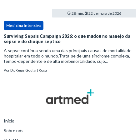
28 min.
22 de maio de 2026
Medicina Intensiva
Surviving Sepsis Campaign 2026: o que mudou no manejo da
sepse e do choque séptico
A sepse continua sendo uma das principais causas de mortalidade
hospitalar em todo o mundo.Trata-se de uma síndrome complexa,
tempo-dependente e de alta morbimortalidade, cujo
reconhecimento precoce e manejo estruturado são determinantes
Por
Dr. Regis Goulart Rosa
para o desfe
Início
Sobre nós