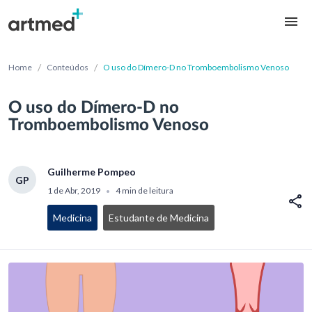
/
/
Home
Conteúdos
O uso do Dímero-D no Tromboembolismo Venoso
O uso do Dímero-D no
Tromboembolismo Venoso
Guilherme Pompeo
GP
1 de Abr, 2019
4 min de leitura
•
Medicina
Estudante de Medicina