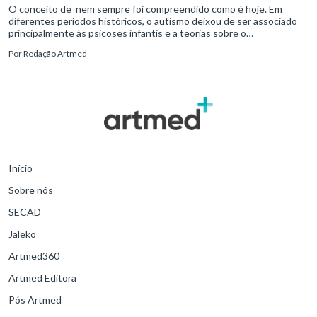
O conceito de nem sempre foi compreendido como é hoje. Em
diferentes períodos históricos, o autismo deixou de ser associado
principalmente às psicoses infantis e a teorias sobre o
desenvolvimento humano para ser reconhecido como um
Por
Redação Artmed
transtorno do des
Início
Sobre nós
SECAD
Jaleko
Artmed360
Artmed Editora
Pós Artmed