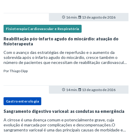
16 min.
13 de agosto de 2026
Fisioterapia Cardiovascular e Respiratória
Reabilitação pós-infarto agudo do miocárdio: atuação do
fisioterapeuta
Com o avanço das estratégias de reperfusão e o aumento da
sobrevida após o infarto agudo do miocárdio, cresce também o
número de pacientes que necessitam de reabilitação cardiovascular
estruturada.Nesse contexto, o fisioterapeuta assume um papel estr
Por
Thiago Dipp
14 min.
13 de agosto de 2026
Gastroenterologia
Sangramento digestivo variceal: as condutas na emergência
A cirrose é uma doença comum e potencialmente grave, cuja
evolução é marcada por complicações e descompensações.O
sangramento variceal é uma das principais causas de morbidade e