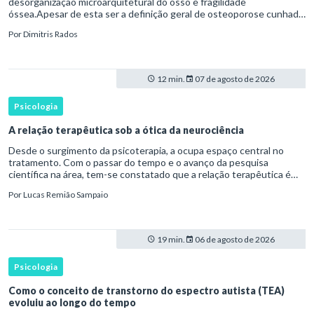
desorganização microarquitetural do osso e fragilidade
óssea.Apesar de esta ser a definição geral de osteoporose cunhada
pela Organização Mundial da Saúde, ela tem um enfoque
Por
Dimitris Rados
patofisiológico, e não c
12 min.
07 de agosto de 2026
Psicologia
A relação terapêutica sob a ótica da neurociência
Desde o surgimento da psicoterapia, a ocupa espaço central no
tratamento. Com o passar do tempo e o avanço da pesquisa
científica na área, tem-se constatado que a relação terapêutica é
um dos principais mecanismos associados à mudança, sendo consist
Por
Lucas Remião Sampaio
19 min.
06 de agosto de 2026
Psicologia
Como o conceito de transtorno do espectro autista (TEA)
evoluiu ao longo do tempo