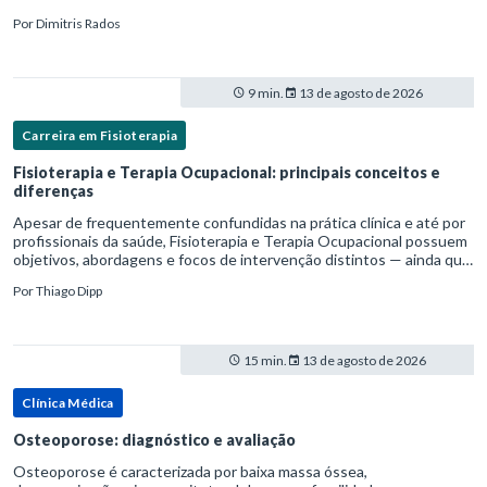
mortalidade para pessoas com cirrose.Ele é causado pela
Por
Dimitris Rados
hipertensão port
9 min.
13 de agosto de 2026
Carreira em Fisioterapia
Fisioterapia e Terapia Ocupacional: principais conceitos e
diferenças
Apesar de frequentemente confundidas na prática clínica e até por
profissionais da saúde, Fisioterapia e Terapia Ocupacional possuem
objetivos, abordagens e focos de intervenção distintos — ainda que
complementares. Entender essas diferenças é essenc
Por
Thiago Dipp
15 min.
13 de agosto de 2026
Clínica Médica
Osteoporose: diagnóstico e avaliação
Osteoporose é caracterizada por baixa massa óssea,