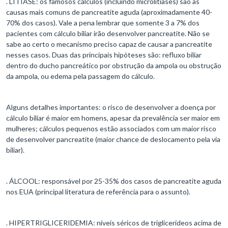
. LITÍASE: os famosos cálculos (incluindo microlitíases) são as
causas mais comuns de pancreatite aguda (aproximadamente 40-
70% dos casos). Vale a pena lembrar que somente 3 a 7% dos
pacientes com cálculo biliar irão desenvolver pancreatite. Não se
sabe ao certo o mecanismo preciso capaz de causar a pancreatite
nesses casos. Duas das principais hipóteses são: refluxo biliar
dentro do ducho pancreático por obstrução da ampola ou obstrução
da ampola, ou edema pela passagem do cálculo.
Alguns detalhes importantes: o risco de desenvolver a doença por
cálculo biliar é maior em homens, apesar da prevalência ser maior em
mulheres; cálculos pequenos estão associados com um maior risco
de desenvolver pancreatite (maior chance de deslocamento pela via
biliar).
. ÁLCOOL: responsável por 25-35% dos casos de pancreatite aguda
nos EUA (principal literatura de referência para o assunto).
. HIPERTRIGLICERIDEMIA: níveis séricos de triglicerídeos acima de