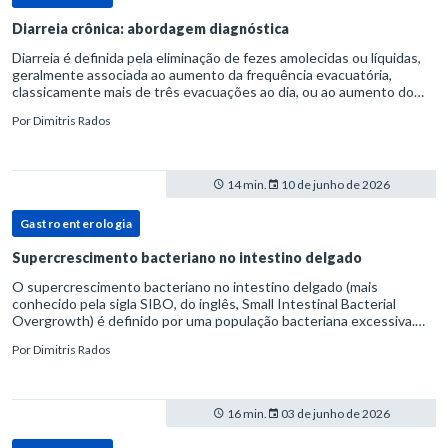
Diarreia crônica: abordagem diagnóstica
Diarreia é definida pela eliminação de fezes amolecidas ou líquidas,
geralmente associada ao aumento da frequência evacuatória,
classicamente mais de três evacuações ao dia, ou ao aumento do
volume fecal.Na prática, a consistência das fezes costuma s
Por
Dimitris Rados
14 min.
10 de junho de 2026
Gastroenterologia
Supercrescimento bacteriano no intestino delgado
O supercrescimento bacteriano no intestino delgado (mais
conhecido pela sigla SIBO, do inglês, Small Intestinal Bacterial
Overgrowth) é definido por uma população bacteriana excessiva.
rata-se de uma forma específica de disbiose do trato digestivo. P
Por
Dimitris Rados
16 min.
03 de junho de 2026