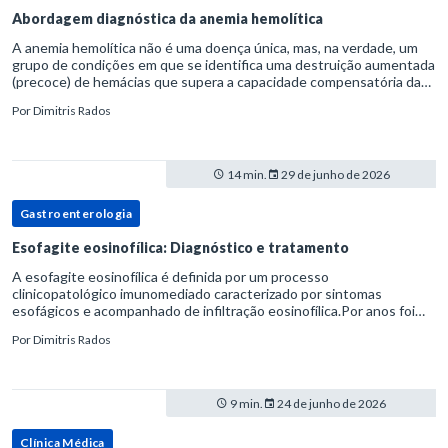
Abordagem diagnóstica da anemia hemolítica
A anemia hemolítica não é uma doença única, mas, na verdade, um
grupo de condições em que se identifica uma destruição aumentada
(precoce) de hemácias que supera a capacidade compensatória da
medula óssea.Como a vida média normal da hemácia é de apro
Por
Dimitris Rados
14 min.
29 de junho de 2026
Gastroenterologia
Esofagite eosinofílica: Diagnóstico e tratamento
A esofagite eosinofílica é definida por um processo
clinicopatológico imunomediado caracterizado por sintomas
esofágicos e acompanhado de infiltração eosinofílica.Por anos foi
considerada uma manifestação dentro do espectro da doença do
Por
Dimitris Rados
refluxo gastr
9 min.
24 de junho de 2026
Clínica Médica