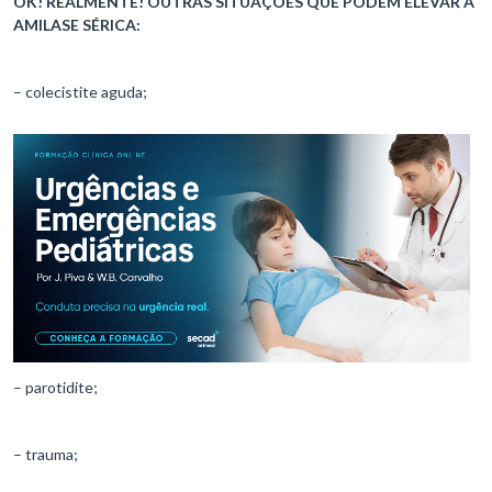
OK! REALMENTE! OUTRAS SITUAÇÕES QUE PODEM ELEVAR A
AMILASE SÉRICA:
– colecistite aguda;
– parotidite;
– trauma;