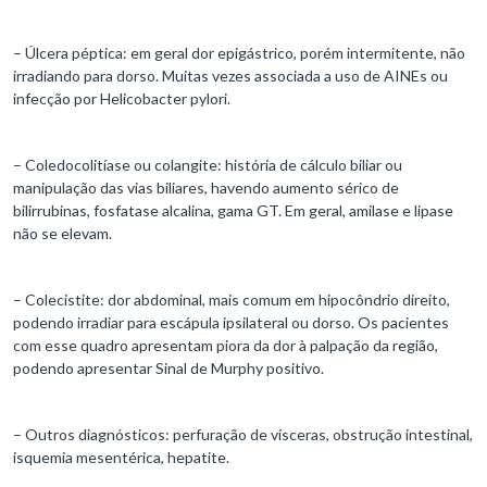
– Úlcera péptica: em geral dor epigástrico, porém intermitente, não
irradiando para dorso. Muitas vezes associada a uso de AINEs ou
infecção por Helicobacter pylori.
– Coledocolitíase ou colangite: história de cálculo biliar ou
manipulação das vias biliares, havendo aumento sérico de
bilirrubinas, fosfatase alcalina, gama GT. Em geral, amilase e lipase
não se elevam.
– Colecistite: dor abdominal, mais comum em hipocôndrio direito,
podendo irradiar para escápula ipsilateral ou dorso. Os pacientes
com esse quadro apresentam piora da dor à palpação da região,
podendo apresentar Sinal de Murphy positivo.
– Outros diagnósticos: perfuração de vísceras, obstrução intestinal,
isquemia mesentérica, hepatite.