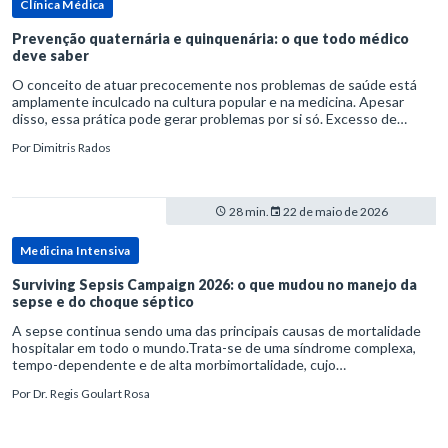
Clínica Médica
Prevenção quaternária e quinquenária: o que todo médico
deve saber
O conceito de atuar precocemente nos problemas de saúde está
amplamente inculcado na cultura popular e na medicina. Apesar
disso, essa prática pode gerar problemas por si só. Excesso de
diagnósticos e de tratamentos podem advir de prevenção excessiva
Por
Dimitris Rados
28 min.
22 de maio de 2026
Medicina Intensiva
Surviving Sepsis Campaign 2026: o que mudou no manejo da
sepse e do choque séptico
A sepse continua sendo uma das principais causas de mortalidade
hospitalar em todo o mundo.Trata-se de uma síndrome complexa,
tempo-dependente e de alta morbimortalidade, cujo
reconhecimento precoce e manejo estruturado são determinantes
Por
Dr. Regis Goulart Rosa
para o desfe