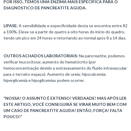
POR ISSO, TEMOS UMA ENZIMA MAIS ESPECÍFICA PARA O
DIAGNÓSTICO DE PANCREATITE AGUDA.
LIPASE:
A sensibilidade e especificidade desta se encontra entre 82
a 100%. Eleva-se a partir de quatro a oito horas do início do quadro,
tendo um pico em 24 horas e retornando ao normal após 8 a 14 dias.
OUTROS ACHADOS LABORATORIAIS:
Na pancreatite, podemos
verificar leucocitose; aumento do hematócrito (por
hemoconcentração devido a extravasamento do fluido intravascular
para o terceiro espaço). Aumento de ureia; hipocalcemia;
hiperglicemia e hipoglicemias podem ocorrer.
“NOSSA! O ASSUNTO É EXTENSO! VERDAADE! MAS APÓS LER
ESTE ARTIGO, VOCÊ CONSEGUIRÁ SE VIRAR MUITO BEM COM
UM CASO DE PANCREATITE AGUDA! ENTÃO, FORÇA! FALTA
POUCO!”