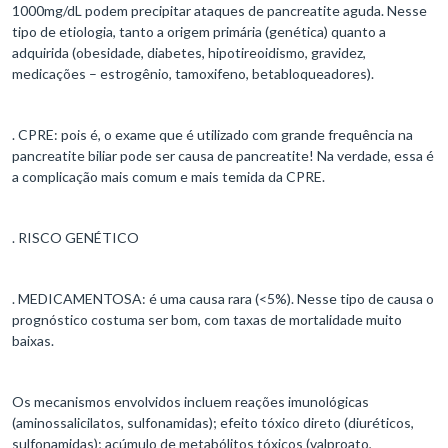
1000mg/dL podem precipitar ataques de pancreatite aguda. Nesse
tipo de etiologia, tanto a origem primária (genética) quanto a
adquirida (obesidade, diabetes, hipotireoidismo, gravidez,
medicações – estrogênio, tamoxifeno, betabloqueadores).
. CPRE: pois é, o exame que é utilizado com grande frequência na
pancreatite biliar pode ser causa de pancreatite! Na verdade, essa é
a complicação mais comum e mais temida da CPRE.
. RISCO GENÉTICO
. MEDICAMENTOSA: é uma causa rara (<5%). Nesse tipo de causa o
prognóstico costuma ser bom, com taxas de mortalidade muito
baixas.
Os mecanismos envolvidos incluem reações imunológicas
(aminossalicilatos, sulfonamidas); efeito tóxico direto (diuréticos,
sulfonamidas); acúmulo de metabólitos tóxicos (valproato,