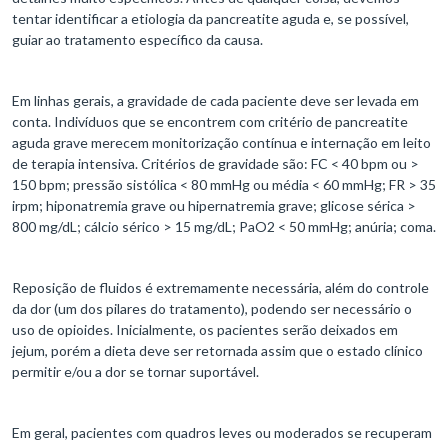
tentar identificar a etiologia da pancreatite aguda e, se possível,
guiar ao tratamento específico da causa.
Em linhas gerais, a gravidade de cada paciente deve ser levada em
conta. Indivíduos que se encontrem com critério de pancreatite
aguda grave merecem monitorização contínua e internação em leito
de terapia intensiva. Critérios de gravidade são: FC < 40 bpm ou >
150 bpm; pressão sistólica < 80 mmHg ou média < 60 mmHg; FR > 35
irpm; hiponatremia grave ou hipernatremia grave; glicose sérica >
800 mg/dL; cálcio sérico > 15 mg/dL; PaO2 < 50 mmHg; anúria; coma.
Reposição de fluidos é extremamente necessária, além do controle
da dor (um dos pilares do tratamento), podendo ser necessário o
uso de opioides. Inicialmente, os pacientes serão deixados em
jejum, porém a dieta deve ser retornada assim que o estado clínico
permitir e/ou a dor se tornar suportável.
Em geral, pacientes com quadros leves ou moderados se recuperam