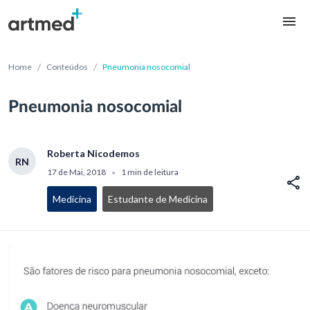
/
/
Home
Conteúdos
Pneumonia nosocomial
Pneumonia nosocomial
Roberta Nicodemos
RN
17 de Mai, 2018
1 min de leitura
•
Medicina
Estudante de Medicina