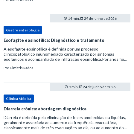
14 min.
29 de junho de 2026
Gastroenterologia
Esofagite eosinofílica: Diagnóstico e tratamento
A esofagite eosinofílica é definida por um processo
clinicopatológico imunomediado caracterizado por sintomas
esofágicos e acompanhado de infiltração eosinofílica.Por anos foi
considerada uma manifestação dentro do espectro da doença do
Por
Dimitris Rados
refluxo gastr
9 min.
24 de junho de 2026
Clínica Médica
Diarreia crônica: abordagem diagnóstica
Diarreia é definida pela eliminação de fezes amolecidas ou líquidas,
geralmente associada ao aumento da frequência evacuatória,
classicamente mais de três evacuações ao dia, ou ao aumento do
volume fecal.Na prática, a consistência das fezes costuma s