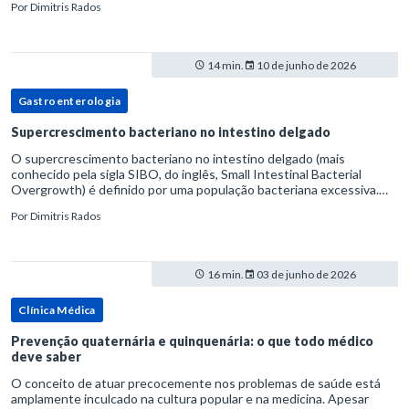
Por
Dimitris Rados
14 min.
10 de junho de 2026
Gastroenterologia
Supercrescimento bacteriano no intestino delgado
O supercrescimento bacteriano no intestino delgado (mais
conhecido pela sigla SIBO, do inglês, Small Intestinal Bacterial
Overgrowth) é definido por uma população bacteriana excessiva.
rata-se de uma forma específica de disbiose do trato digestivo. P
Por
Dimitris Rados
16 min.
03 de junho de 2026
Clínica Médica
Prevenção quaternária e quinquenária: o que todo médico
deve saber
O conceito de atuar precocemente nos problemas de saúde está
amplamente inculcado na cultura popular e na medicina. Apesar