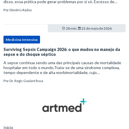
disso, essa prática pode gerar problemas por si só. Excesso de
diagnósticos e de tratamentos podem advir de prevenção excessiva
Por
Dimitris Rados
28 min.
22 de maio de 2026
Medicina Intensiva
Surviving Sepsis Campaign 2026: o que mudou no manejo da
sepse e do choque séptico
A sepse continua sendo uma das principais causas de mortalidade
hospitalar em todo o mundo.Trata-se de uma síndrome complexa,
tempo-dependente e de alta morbimortalidade, cujo
reconhecimento precoce e manejo estruturado são determinantes
Por
Dr. Regis Goulart Rosa
para o desfe
Início