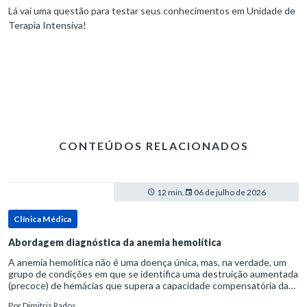
Lá vai uma questão para testar seus conhecimentos em Unidade de
Terapia Intensiva!
CONTEÚDOS RELACIONADOS
12 min.
06 de julho de 2026
Clínica Médica
Abordagem diagnóstica da anemia hemolítica
A anemia hemolítica não é uma doença única, mas, na verdade, um
grupo de condições em que se identifica uma destruição aumentada
(precoce) de hemácias que supera a capacidade compensatória da
medula óssea.Como a vida média normal da hemácia é de apro
Por
Dimitris Rados