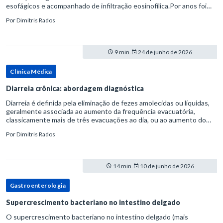
esofágicos e acompanhado de infiltração eosinofílica.Por anos foi
considerada uma manifestação dentro do espectro da doença do
Por
Dimitris Rados
refluxo gastr
9 min.
24 de junho de 2026
Clínica Médica
Diarreia crônica: abordagem diagnóstica
Diarreia é definida pela eliminação de fezes amolecidas ou líquidas,
geralmente associada ao aumento da frequência evacuatória,
classicamente mais de três evacuações ao dia, ou ao aumento do
volume fecal.Na prática, a consistência das fezes costuma s
Por
Dimitris Rados
14 min.
10 de junho de 2026
Gastroenterologia
Supercrescimento bacteriano no intestino delgado
O supercrescimento bacteriano no intestino delgado (mais