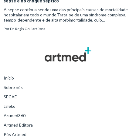
sepse e do choque séptico
A sepse continua sendo uma das principais causas de mortalidade
hospitalar em todo o mundo.Trata-se de uma síndrome complexa,
tempo-dependente e de alta morbimortalidade, cujo
reconhecimento precoce e manejo estruturado são determinantes
Por
Dr. Regis Goulart Rosa
para o desfe
Início
Sobre nós
SECAD
Jaleko
Artmed360
Artmed Editora
Pós Artmed