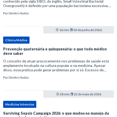
conhecido pela sigla SIBO, do inglês, Small Intestinal Bacterial
Overgrowth) é definido por uma população bacteriana excessiva.
rata-se de uma forma específica de disbiose do trato digestivo. P
Por
Dimitris Rados
16 min.
03 de junho de 2026
Clínica Médica
Prevenção quaternária e quinquenária: o que todo médico
deve saber
O conceito de atuar precocemente nos problemas de saúde está
amplamente inculcado na cultura popular e na medicina. Apesar
disso, essa prática pode gerar problemas por si só. Excesso de
diagnósticos e de tratamentos podem advir de prevenção excessiva
Por
Dimitris Rados
28 min.
22 de maio de 2026
Medicina Intensiva
Surviving Sepsis Campaign 2026: o que mudou no manejo da