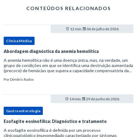
CONTEÚDOS RELACIONADOS
12 min.
06 de julho de 2026
Clínica Médica
Abordagem diagnóstica da anemia hemolítica
A anemia hemolítica não é uma doença única, mas, na verdade, um
grupo de condições em que se identifica uma destruição aumentada
(precoce) de hemácias que supera a capacidade compensatória da
medula óssea.Como a vida média normal da hemácia é de apro
Por
Dimitris Rados
14 min.
29 de junho de 2026
Gastroenterologia
Esofagite eosinofílica: Diagnóstico e tratamento
A esofagite eosinofílica é definida por um processo
clinicopatológico imunomediado caracterizado por sintomas