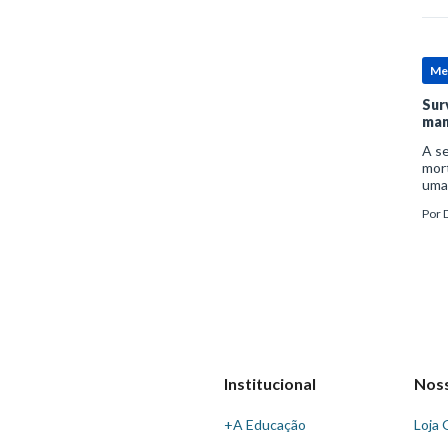
Me
Sur
man
A se
mort
uma
mor
Por
D
man
Institucional
Nos
+A Educação
Loja 