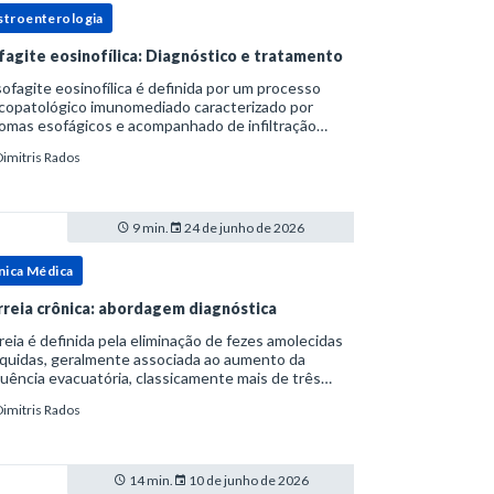
stroenterologia
fagite eosinofílica: Diagnóstico e tratamento
ofagite eosinofílica é definida por um processo
icopatológico imunomediado caracterizado por
omas esofágicos e acompanhado de infiltração
nofílica.Por anos foi considerada uma manifestação
Dimitris Rados
ro do espectro da doença do refluxo gastr
9 min.
24 de junho de 2026
nica Médica
rreia crônica: abordagem diagnóstica
reia é definida pela eliminação de fezes amolecidas
íquidas, geralmente associada ao aumento da
uência evacuatória, classicamente mais de três
uações ao dia, ou ao aumento do volume fecal.Na
Dimitris Rados
ica, a consistência das fezes costuma s
14 min.
10 de junho de 2026