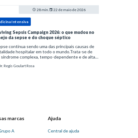
28 min.
22 de maio de 2026
dicina Intensiva
viving Sepsis Campaign 2026: o que mudou no
ejo da sepse e do choque séptico
pse continua sendo uma das principais causas de
alidade hospitalar em todo o mundo.Trata-se de
 síndrome complexa, tempo-dependente e de alta
bimortalidade, cujo reconhecimento precoce e
r. Regis Goulart Rosa
ejo estruturado são determinantes para o desfe
sas marcas
Ajuda
Grupo A
Central de ajuda