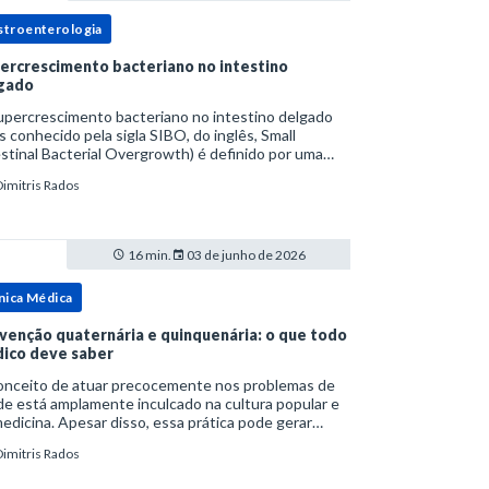
stroenterologia
ercrescimento bacteriano no intestino
gado
upercrescimento bacteriano no intestino delgado
s conhecido pela sigla SIBO, do inglês, Small
stinal Bacterial Overgrowth) é definido por uma
lação bacteriana excessiva. rata-se de uma forma
Dimitris Rados
cífica de disbiose do trato digestivo. P
16 min.
03 de junho de 2026
nica Médica
venção quaternária e quinquenária: o que todo
ico deve saber
onceito de atuar precocemente nos problemas de
e está amplamente inculcado na cultura popular e
edicina. Apesar disso, essa prática pode gerar
lemas por si só. Excesso de diagnósticos e de
Dimitris Rados
tamentos podem advir de prevenção excessiva