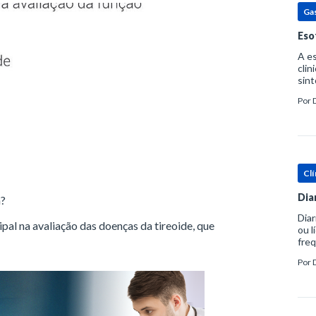
Ga
Eso
A es
clin
sint
eosi
Por
dent
Clí
Dia
a?
Diar
pal na avaliação das doenças da tireoide, que
ou l
freq
evac
Por
prát