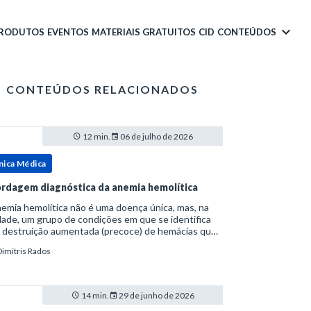
PRODUTOS
EVENTOS
MATERIAIS GRATUITOS
CID
CONTEÚDOS
CONTEÚDOS RELACIONADOS
12 min.
06 de julho de 2026
nica Médica
rdagem diagnóstica da anemia hemolítica
emia hemolítica não é uma doença única, mas, na
ade, um grupo de condições em que se identifica
 destruição aumentada (precoce) de hemácias que
era a capacidade compensatória da medula
Dimitris Rados
a.Como a vida média normal da hemácia é de apro
14 min.
29 de junho de 2026