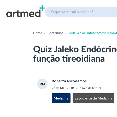
O que você está buscando?
/
/
Home
Conteúdos
Quiz Jaleko Endócrino: Avaliação d
Quiz Jaleko Endócrin
função tireoidiana
Roberta Nicodemos
RN
25 de Mai, 2018
1 min de leitura
•
Medicina
Estudante de Medicina