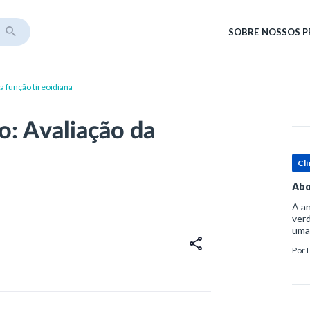
SOBRE
NOSSOS 
a função tireoidiana
o: Avaliação da
Clí
Abo
A an
verd
uma
sup
Por
ósse