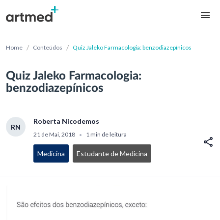
/
/
Home
Conteúdos
Quiz Jaleko Farmacologia: benzodiazepínicos
Quiz Jaleko Farmacologia:
benzodiazepínicos
Roberta Nicodemos
RN
21 de Mai, 2018
1 min de leitura
•
Medicina
Estudante de Medicina