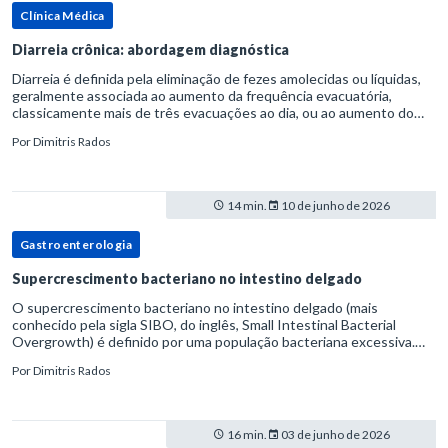
Clínica Médica
Diarreia crônica: abordagem diagnóstica
Diarreia é definida pela eliminação de fezes amolecidas ou líquidas,
geralmente associada ao aumento da frequência evacuatória,
classicamente mais de três evacuações ao dia, ou ao aumento do
volume fecal.Na prática, a consistência das fezes costuma s
Por
Dimitris Rados
14 min.
10 de junho de 2026
Gastroenterologia
Supercrescimento bacteriano no intestino delgado
O supercrescimento bacteriano no intestino delgado (mais
conhecido pela sigla SIBO, do inglês, Small Intestinal Bacterial
Overgrowth) é definido por uma população bacteriana excessiva.
rata-se de uma forma específica de disbiose do trato digestivo. P
Por
Dimitris Rados
16 min.
03 de junho de 2026