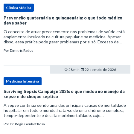
Clínica Médica
Prevenção quaternária e quinquenária: o que todo médico
deve saber
O conceito de atuar precocemente nos problemas de saúde está
amplamente inculcado na cultura popular e na medicina. Apesar
disso, essa prática pode gerar problemas por si só. Excesso de
diagnósticos e de tratamentos podem advir de prevenção excessiva
Por
Dimitris Rados
28 min.
22 de maio de 2026
Medicina Intensiva
Surviving Sepsis Campaign 2026: o que mudou no manejo da
sepse e do choque séptico
A sepse continua sendo uma das principais causas de mortalidade
hospitalar em todo o mundo.Trata-se de uma síndrome complexa,
tempo-dependente e de alta morbimortalidade, cujo
reconhecimento precoce e manejo estruturado são determinantes
Por
Dr. Regis Goulart Rosa
para o desfe