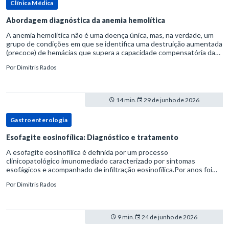
Clínica Médica
Abordagem diagnóstica da anemia hemolítica
A anemia hemolítica não é uma doença única, mas, na verdade, um
grupo de condições em que se identifica uma destruição aumentada
(precoce) de hemácias que supera a capacidade compensatória da
medula óssea.Como a vida média normal da hemácia é de apro
Por
Dimitris Rados
14 min.
29 de junho de 2026
Gastroenterologia
Esofagite eosinofílica: Diagnóstico e tratamento
A esofagite eosinofílica é definida por um processo
clinicopatológico imunomediado caracterizado por sintomas
esofágicos e acompanhado de infiltração eosinofílica.Por anos foi
considerada uma manifestação dentro do espectro da doença do
Por
Dimitris Rados
refluxo gastr
9 min.
24 de junho de 2026