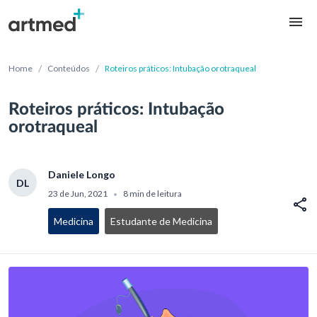
/
/
Home
Conteúdos
Roteiros práticos: Intubação orotraqueal
Roteiros práticos: Intubação
orotraqueal
Daniele Longo
DL
23 de Jun, 2021
8 min de leitura
•
Medicina
Estudante de Medicina