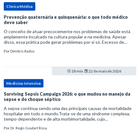
Clínica Médica
Prevenção quaternária e quinquenária: o que todo médico
deve saber
O conceito de atuar precocemente nos problemas de saúde está
amplamente inculcado na cultura popular e na medicina. Apesar
disso, essa prática pode gerar problemas por si só. Excesso de
diagnósticos e de tratamentos podem advir de prevenção excessiva
Por
Dimitris Rados
28 min.
22 de maio de 2026
Medicina Intensiva
Surviving Sepsis Campaign 2026: o que mudou no manejo da
sepse e do choque séptico
A sepse continua sendo uma das principais causas de mortalidade
hospitalar em todo o mundo.Trata-se de uma síndrome complexa,
tempo-dependente e de alta morbimortalidade, cujo
reconhecimento precoce e manejo estruturado são determinantes
Por
Dr. Regis Goulart Rosa
para o desfe