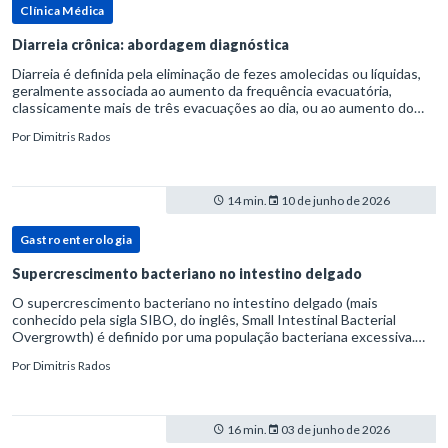
Clínica Médica
Diarreia crônica: abordagem diagnóstica
Diarreia é definida pela eliminação de fezes amolecidas ou líquidas,
geralmente associada ao aumento da frequência evacuatória,
classicamente mais de três evacuações ao dia, ou ao aumento do
volume fecal.Na prática, a consistência das fezes costuma s
Por
Dimitris Rados
14 min.
10 de junho de 2026
Gastroenterologia
Supercrescimento bacteriano no intestino delgado
O supercrescimento bacteriano no intestino delgado (mais
conhecido pela sigla SIBO, do inglês, Small Intestinal Bacterial
Overgrowth) é definido por uma população bacteriana excessiva.
rata-se de uma forma específica de disbiose do trato digestivo. P
Por
Dimitris Rados
16 min.
03 de junho de 2026