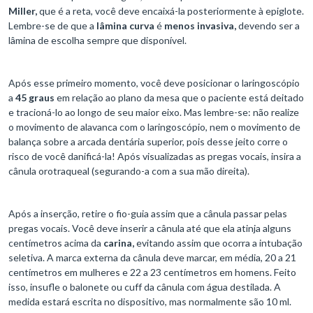
Miller,
que é a reta, você deve encaixá-la posteriormente à epiglote.
Lembre-se de que a
lâmina curva
é
menos invasiva,
devendo ser a
lâmina de escolha sempre que disponível.
Após esse primeiro momento, você deve posicionar o laringoscópio
a
45 graus
em relação ao plano da mesa que o paciente está deitado
e tracioná-lo ao longo de seu maior eixo. Mas lembre-se: não realize
o movimento de alavanca com o laringoscópio, nem o movimento de
balança sobre a arcada dentária superior, pois desse jeito corre o
risco de você danificá-la! Após visualizadas as pregas vocais, insira a
cânula orotraqueal (segurando-a com a sua mão direita).
Após a inserção, retire o fio-guia assim que a cânula passar pelas
pregas vocais. Você deve inserir a cânula até que ela atinja alguns
centímetros acima da
carina,
evitando assim que ocorra a intubação
seletiva. A marca externa da cânula deve marcar, em média, 20 a 21
centímetros em mulheres e 22 a 23 centímetros em homens. Feito
isso, insufle o balonete ou cuff da cânula com água destilada. A
medida estará escrita no dispositivo, mas normalmente são 10 ml.