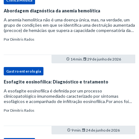
Clínica Médica
Abordagem diagnóstica da anemia hemolítica
A anemia hemolítica não é uma doença única, mas, na verdade, um
grupo de condições em que se identifica uma destruição aumentada
(precoce) de hemácias que supera a capacidade compensatória da
medula óssea.Como a vida média normal da hemácia é de apro
Por
Dimitris Rados
14 min.
29 de junho de 2026
Gastroenterologia
Esofagite eosinofílica: Diagnóstico e tratamento
A esofagite eosinofílica é definida por um processo
clinicopatológico imunomediado caracterizado por sintomas
esofágicos e acompanhado de infiltração eosinofílica.Por anos foi
considerada uma manifestação dentro do espectro da doença do
Por
Dimitris Rados
refluxo gastr
9 min.
24 de junho de 2026