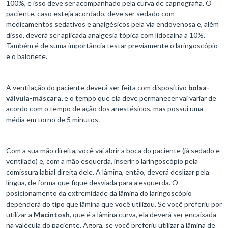
100%, e isso deve ser acompanhado pela curva de capnografia. O
paciente, caso esteja acordado, deve ser sedado com
medicamentos sedativos e analgésicos pela via endovenosa e, além
disso, deverá ser aplicada analgesia tópica com lidocaína a 10%.
Também é de suma importância testar previamente o laringoscópio
e o balonete.
A ventilação do paciente deverá ser feita com dispositivo
bolsa-
válvula-máscara,
e o tempo que ela deve permanecer vai variar de
acordo com o tempo de ação dos anestésicos, mas possui uma
média em torno de 5 minutos.
Com a sua mão direita, você vai abrir a boca do paciente (já sedado e
ventilado) e, com a mão esquerda, inserir o laringoscópio pela
comissura labial direita dele. A lâmina, então, deverá deslizar pela
língua, de forma que fique desviada para a esquerda. O
posicionamento da extremidade da lâmina do laringoscópio
dependerá do tipo que lâmina que você utilizou. Se você preferiu por
utilizar a
Macintosh,
que é a lâmina curva, ela deverá ser encaixada
na valécula do paciente. Agora, se você preferiu utilizar a lâmina de