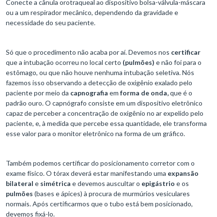
Conecte a cânula orotraqueal ao dispositivo bolsa-válvula-máscara
ou a um respirador mecânico, dependendo da gravidade e
necessidade do seu paciente.
Só que o procedimento não acaba por aí. Devemos nos
certificar
que a intubação ocorreu no local certo
(pulmões)
e não foi para o
estômago, ou que não houve nenhuma intubação seletiva. Nós
fazemos isso observando a detecção de oxigênio exalado pelo
paciente por meio da
capnografia
em
forma de onda,
que é o
padrão ouro. O capnógrafo consiste em um dispositivo eletrônico
capaz de perceber a concentração de oxigênio no ar expelido pelo
paciente, e, à medida que percebe essa quantidade, ele transforma
esse valor para o monitor eletrônico na forma de um gráfico.
Também podemos certificar do posicionamento corretor com o
exame físico. O tórax deverá estar manifestando uma
expansão
bilateral
e
simétrica
e devemos auscultar o
epigástrio
e os
pulmões
(bases e ápices) à procura de murmúrios vesiculares
normais. Após certificarmos que o tubo está bem posicionado,
devemos fixá-lo.