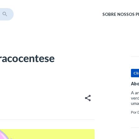
SOBRE
NOSSOS 
oracocentese
Clí
Abo
A an
verd
uma
sup
Por
ósse