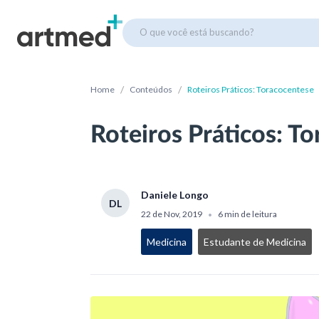
O que você está buscando?
/
/
Home
Conteúdos
Roteiros Práticos: Toracocentese
Roteiros Práticos: T
Daniele Longo
DL
22 de Nov, 2019
6 min de leitura
•
Medicina
Estudante de Medicina