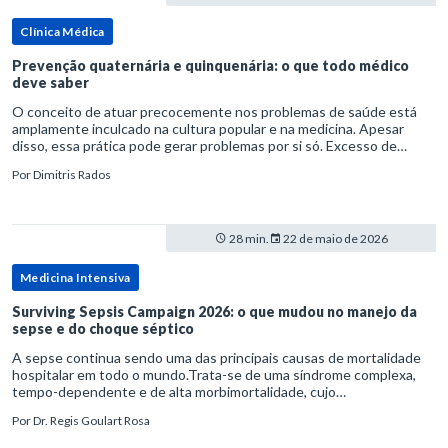
Clínica Médica
Prevenção quaternária e quinquenária: o que todo médico
deve saber
O conceito de atuar precocemente nos problemas de saúde está
amplamente inculcado na cultura popular e na medicina. Apesar
disso, essa prática pode gerar problemas por si só. Excesso de
diagnósticos e de tratamentos podem advir de prevenção excessiva
Por
Dimitris Rados
28 min.
22 de maio de 2026
Medicina Intensiva
Surviving Sepsis Campaign 2026: o que mudou no manejo da
sepse e do choque séptico
A sepse continua sendo uma das principais causas de mortalidade
hospitalar em todo o mundo.Trata-se de uma síndrome complexa,
tempo-dependente e de alta morbimortalidade, cujo
reconhecimento precoce e manejo estruturado são determinantes
Por
Dr. Regis Goulart Rosa
para o desfe