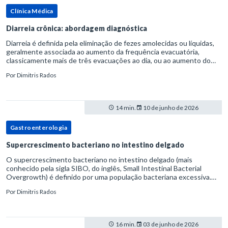
Clínica Médica
Diarreia crônica: abordagem diagnóstica
Diarreia é definida pela eliminação de fezes amolecidas ou líquidas,
geralmente associada ao aumento da frequência evacuatória,
classicamente mais de três evacuações ao dia, ou ao aumento do
volume fecal.Na prática, a consistência das fezes costuma s
Por
Dimitris Rados
14 min.
10 de junho de 2026
Gastroenterologia
Supercrescimento bacteriano no intestino delgado
O supercrescimento bacteriano no intestino delgado (mais
conhecido pela sigla SIBO, do inglês, Small Intestinal Bacterial
Overgrowth) é definido por uma população bacteriana excessiva.
rata-se de uma forma específica de disbiose do trato digestivo. P
Por
Dimitris Rados
16 min.
03 de junho de 2026