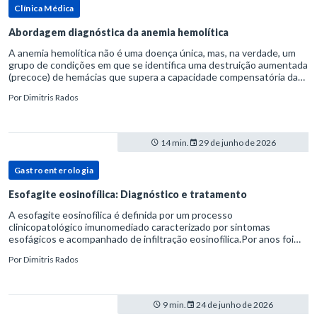
Clínica Médica
Abordagem diagnóstica da anemia hemolítica
A anemia hemolítica não é uma doença única, mas, na verdade, um
grupo de condições em que se identifica uma destruição aumentada
(precoce) de hemácias que supera a capacidade compensatória da
medula óssea.Como a vida média normal da hemácia é de apro
Por
Dimitris Rados
14 min.
29 de junho de 2026
Gastroenterologia
Esofagite eosinofílica: Diagnóstico e tratamento
A esofagite eosinofílica é definida por um processo
clinicopatológico imunomediado caracterizado por sintomas
esofágicos e acompanhado de infiltração eosinofílica.Por anos foi
considerada uma manifestação dentro do espectro da doença do
Por
Dimitris Rados
refluxo gastr
9 min.
24 de junho de 2026