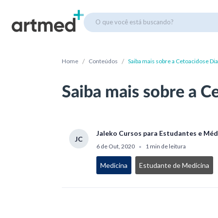
O que você está buscando?
/
/
Home
Conteúdos
Saiba mais sobre a Cetoacidose Dia
Saiba mais sobre a C
Jaleko Cursos para Estudantes e Méd
JC
6 de Out, 2020
1 min de leitura
•
Medicina
Estudante de Medicina