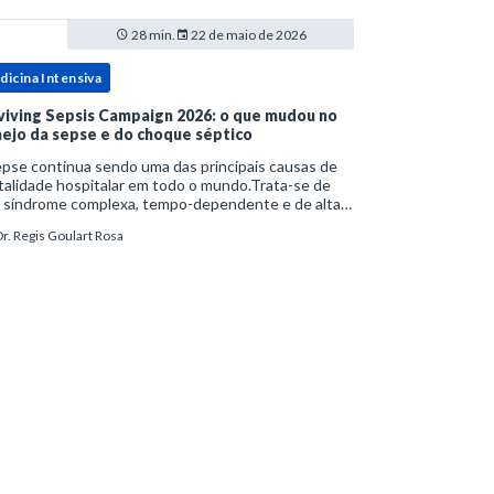
28 min.
22 de maio de 2026
dicina Intensiva
viving Sepsis Campaign 2026: o que mudou no
ejo da sepse e do choque séptico
pse continua sendo uma das principais causas de
alidade hospitalar em todo o mundo.Trata-se de
 síndrome complexa, tempo-dependente e de alta
bimortalidade, cujo reconhecimento precoce e
r. Regis Goulart Rosa
ejo estruturado são determinantes para o desfe