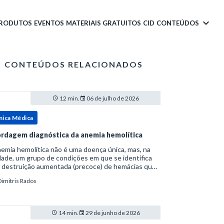
PRODUTOS
EVENTOS
MATERIAIS GRATUITOS
CID
CONTEÚDOS
CONTEÚDOS RELACIONADOS
12 min.
06 de julho de 2026
nica Médica
rdagem diagnóstica da anemia hemolítica
emia hemolítica não é uma doença única, mas, na
ade, um grupo de condições em que se identifica
 destruição aumentada (precoce) de hemácias que
era a capacidade compensatória da medula
Dimitris Rados
a.Como a vida média normal da hemácia é de apro
14 min.
29 de junho de 2026