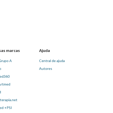
sas marcas
Ajuda
Grupo A
Central de ajuda
o
Autores
ed360
Artmed
d
terapia.net
ed +PSI