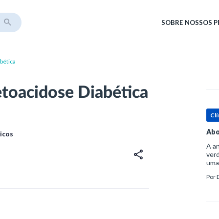
SOBRE
NOSSOS 
bética
etoacidose Diabética
Clí
Abo
icos
A an
verd
uma
sup
Por
ósse