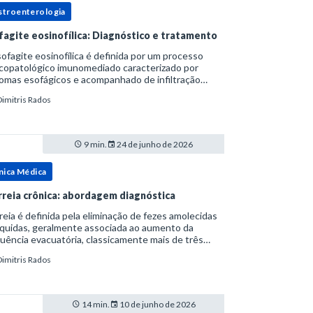
stroenterologia
fagite eosinofílica: Diagnóstico e tratamento
ofagite eosinofílica é definida por um processo
icopatológico imunomediado caracterizado por
omas esofágicos e acompanhado de infiltração
nofílica.Por anos foi considerada uma manifestação
Dimitris Rados
ro do espectro da doença do refluxo gastr
9 min.
24 de junho de 2026
nica Médica
rreia crônica: abordagem diagnóstica
reia é definida pela eliminação de fezes amolecidas
íquidas, geralmente associada ao aumento da
uência evacuatória, classicamente mais de três
uações ao dia, ou ao aumento do volume fecal.Na
Dimitris Rados
ica, a consistência das fezes costuma s
14 min.
10 de junho de 2026