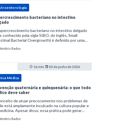
stroenterologia
ercrescimento bacteriano no intestino
gado
upercrescimento bacteriano no intestino delgado
s conhecido pela sigla SIBO, do inglês, Small
stinal Bacterial Overgrowth) é definido por uma
lação bacteriana excessiva. rata-se de uma forma
Dimitris Rados
cífica de disbiose do trato digestivo. P
16 min.
03 de junho de 2026
nica Médica
venção quaternária e quinquenária: o que todo
ico deve saber
onceito de atuar precocemente nos problemas de
e está amplamente inculcado na cultura popular e
edicina. Apesar disso, essa prática pode gerar
lemas por si só. Excesso de diagnósticos e de
Dimitris Rados
tamentos podem advir de prevenção excessiva