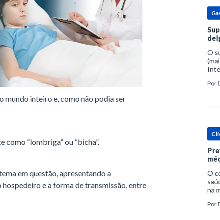
Ga
Sup
del
O s
(mai
Inte
popu
Por
espe
o mundo inteiro e, como não podia ser
Clí
te como “lombriga” ou “bicha”.
Pre
méd
o tema em questão, apresentando a
O c
saúd
, o hospedeiro e a forma de transmissão, entre
na m
prob
Por
tra