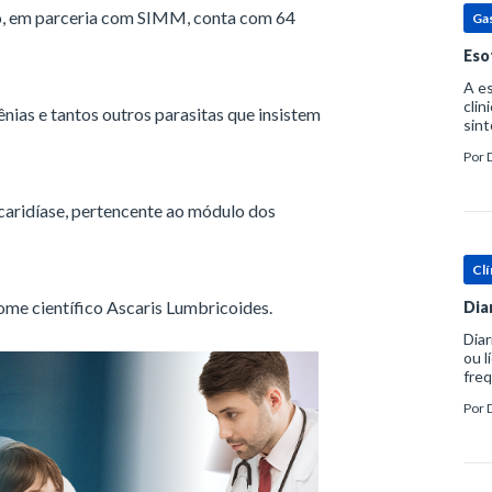
o, em parceria com SIMM, conta com 64
Ga
Eso
A es
clin
nias e tantos outros parasitas que insistem
sint
eosi
Por
dent
caridíase, pertencente ao módulo dos
Clí
me científico Ascaris Lumbricoides.
Dia
Diar
ou l
freq
evac
Por
prát