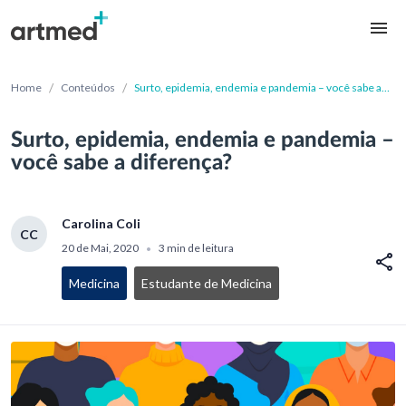
/
/
Home
Conteúdos
Surto, epidemia, endemia e pandemia – você sabe a
diferença?
Surto, epidemia, endemia e pandemia –
você sabe a diferença?
Carolina Coli
CC
20 de Mai, 2020
3 min de leitura
•
Medicina
Estudante de Medicina