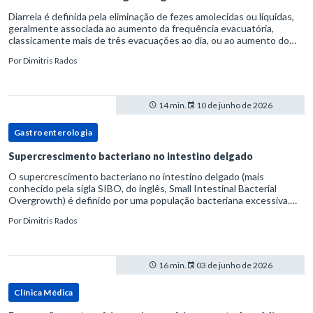
Diarreia é definida pela eliminação de fezes amolecidas ou líquidas,
geralmente associada ao aumento da frequência evacuatória,
classicamente mais de três evacuações ao dia, ou ao aumento do
volume fecal.Na prática, a consistência das fezes costuma s
Por
Dimitris Rados
14 min.
10 de junho de 2026
Gastroenterologia
Supercrescimento bacteriano no intestino delgado
O supercrescimento bacteriano no intestino delgado (mais
conhecido pela sigla SIBO, do inglês, Small Intestinal Bacterial
Overgrowth) é definido por uma população bacteriana excessiva.
rata-se de uma forma específica de disbiose do trato digestivo. P
Por
Dimitris Rados
16 min.
03 de junho de 2026
Clínica Médica