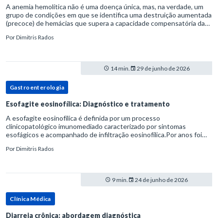
A anemia hemolítica não é uma doença única, mas, na verdade, um
grupo de condições em que se identifica uma destruição aumentada
(precoce) de hemácias que supera a capacidade compensatória da
medula óssea.Como a vida média normal da hemácia é de apro
Por
Dimitris Rados
14 min.
29 de junho de 2026
Gastroenterologia
Esofagite eosinofílica: Diagnóstico e tratamento
A esofagite eosinofílica é definida por um processo
clinicopatológico imunomediado caracterizado por sintomas
esofágicos e acompanhado de infiltração eosinofílica.Por anos foi
considerada uma manifestação dentro do espectro da doença do
Por
Dimitris Rados
refluxo gastr
9 min.
24 de junho de 2026
Clínica Médica
Diarreia crônica: abordagem diagnóstica