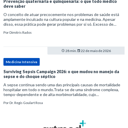
Prevenção quaternária e quinquenária: o que todo médico
deve saber
O conceito de atuar precocemente nos problemas de saúde está
amplamente inculcado na cultura popular e na medicina. Apesar
disso, essa prática pode gerar problemas por si só. Excesso de
diagnósticos e de tratamentos podem advir de prevenção excessiva
Por
Dimitris Rados
28 min.
22 de maio de 2026
Medicina Intensiva
Surviving Sepsis Campaign 2026: o que mudou no manejo da
sepse e do choque séptico
A sepse continua sendo uma das principais causas de mortalidade
hospitalar em todo o mundo.Trata-se de uma síndrome complexa,
tempo-dependente e de alta morbimortalidade, cujo
reconhecimento precoce e manejo estruturado são determinantes
Por
Dr. Regis Goulart Rosa
para o desfe