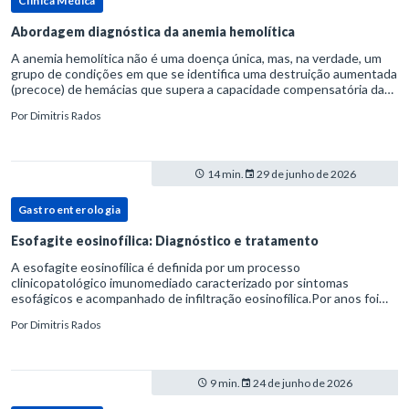
Clínica Médica
Abordagem diagnóstica da anemia hemolítica
A anemia hemolítica não é uma doença única, mas, na verdade, um
grupo de condições em que se identifica uma destruição aumentada
(precoce) de hemácias que supera a capacidade compensatória da
medula óssea.Como a vida média normal da hemácia é de apro
Por
Dimitris Rados
14 min.
29 de junho de 2026
Gastroenterologia
Esofagite eosinofílica: Diagnóstico e tratamento
A esofagite eosinofílica é definida por um processo
clinicopatológico imunomediado caracterizado por sintomas
esofágicos e acompanhado de infiltração eosinofílica.Por anos foi
considerada uma manifestação dentro do espectro da doença do
Por
Dimitris Rados
refluxo gastr
9 min.
24 de junho de 2026