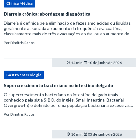
Clínica Médica
Diarreia crônica: abordagem diagnóstica
Diarreia é definida pela eliminação de fezes amolecidas ou líquidas,
geralmente associada ao aumento da frequência evacuatória,
classicamente mais de três evacuações ao dia, ou ao aumento do
volume fecal.Na prática, a consistência das fezes costuma s
Por
Dimitris Rados
14 min.
10 de junho de 2026
Gastroenterologia
Supercrescimento bacteriano no intestino delgado
O supercrescimento bacteriano no intestino delgado (mais
conhecido pela sigla SIBO, do inglês, Small Intestinal Bacterial
Overgrowth) é definido por uma população bacteriana excessiva.
rata-se de uma forma específica de disbiose do trato digestivo. P
Por
Dimitris Rados
16 min.
03 de junho de 2026