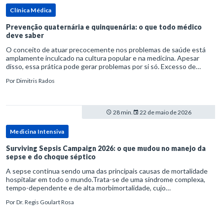
Clínica Médica
Prevenção quaternária e quinquenária: o que todo médico
deve saber
O conceito de atuar precocemente nos problemas de saúde está
amplamente inculcado na cultura popular e na medicina. Apesar
disso, essa prática pode gerar problemas por si só. Excesso de
diagnósticos e de tratamentos podem advir de prevenção excessiva
Por
Dimitris Rados
28 min.
22 de maio de 2026
Medicina Intensiva
Surviving Sepsis Campaign 2026: o que mudou no manejo da
sepse e do choque séptico
A sepse continua sendo uma das principais causas de mortalidade
hospitalar em todo o mundo.Trata-se de uma síndrome complexa,
tempo-dependente e de alta morbimortalidade, cujo
reconhecimento precoce e manejo estruturado são determinantes
Por
Dr. Regis Goulart Rosa
para o desfe