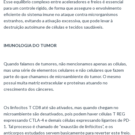
Esse equilíbrio complexo entre aceleradores e freios é essencial
para um controle rígido, de forma que assegure o envolvimento
eficiente do sistema imune no ataque contra microrganismos
estranhos, evitando a ativação excessiva, que pode levar à
destruição autoimune de células e tecidos saudáveis.
IMUNOLOGIA DO TUMOR
Quando falamos de tumores, não mencionamos apenas as células,
mas uma série de elementos celulares e não celulares que fazem
parte do que chamamos de microambiente do tumor. O mesmo
possui muita matriz extracelular e proteínas atuando no
crescimento dos cânceres.
Os linfocitos T CD8 até são ativados, mas quando chegam no
microambiente são desativados, pois podem haver células T REG
expressando CTLA-4 e demais células expressando ligantes de PD-
1. Tal processo é chamado de “exaustão de linfócitos”, e os
anticorpos estudados servem basicamente para reverter este freio.