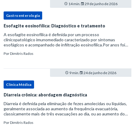
14 min.
29 de junho de 2026
Gastroenterologia
Esofagite eosinofílica: Diagnóstico e tratamento
A esofagite eosinofílica é definida por um processo
clinicopatológico imunomediado caracterizado por sintomas
esofágicos e acompanhado de infiltração eosinofílica.Por anos foi
considerada uma manifestação dentro do espectro da doença do
Por
Dimitris Rados
refluxo gastr
9 min.
24 de junho de 2026
Clínica Médica
Diarreia crônica: abordagem diagnóstica
Diarreia é definida pela eliminação de fezes amolecidas ou líquidas,
geralmente associada ao aumento da frequência evacuatória,
classicamente mais de três evacuações ao dia, ou ao aumento do
volume fecal.Na prática, a consistência das fezes costuma s
Por
Dimitris Rados