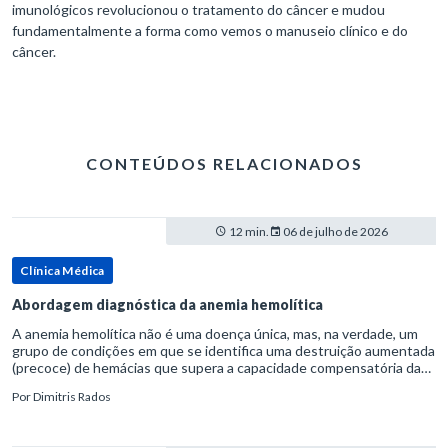
imunológicos revolucionou o tratamento do câncer e mudou
fundamentalmente a forma como vemos o manuseio clínico e do
câncer.
CONTEÚDOS RELACIONADOS
12 min.
06 de julho de 2026
Clínica Médica
Abordagem diagnóstica da anemia hemolítica
A anemia hemolítica não é uma doença única, mas, na verdade, um
grupo de condições em que se identifica uma destruição aumentada
(precoce) de hemácias que supera a capacidade compensatória da
medula óssea.Como a vida média normal da hemácia é de apro
Por
Dimitris Rados