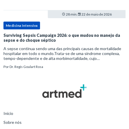
28 min.
22 de maio de 2026
Medicina Intensiva
Surviving Sepsis Campaign 2026: o que mudou no manejo da
sepse e do choque séptico
A sepse continua sendo uma das principais causas de mortalidade
hospitalar em todo o mundo.Trata-se de uma síndrome complexa,
tempo-dependente e de alta morbimortalidade, cujo
reconhecimento precoce e manejo estruturado são determinantes
Por
Dr. Regis Goulart Rosa
para o desfe
Início
Sobre nós